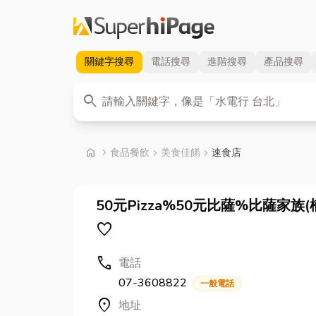
關鍵字
搜尋
電話
搜尋
進階
搜尋
產品
搜尋
關鍵字
search
首頁
home
chevron_right
食品餐飲
chevron_right
美食佳餚
chevron_right
速食店
50元Pizza%50元比薩%比薩家族
favorite
call
電話
07-3608822
一般電話
location_on
地址