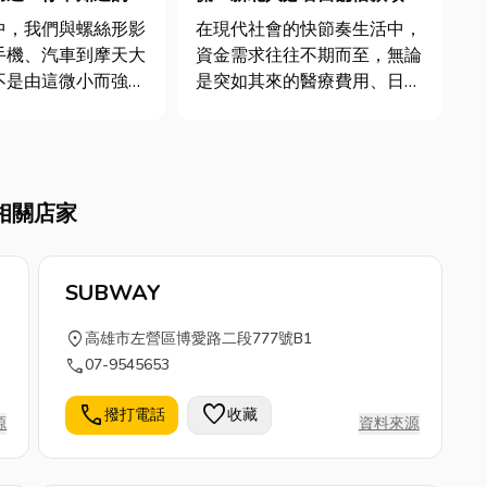
知識都在這
全攻略
中，我們與螺絲形影
在現代社會的快節奏生活中，
手機、汽車到摩天大
資金需求往往不期而至，無論
不是由這微小而強大
是突如其來的醫療費用、日常
所連接。那你是否想
家庭開銷、短期的生意周轉，
看似簡單的零件，背
或是實現個人學習進修與旅遊
些令人驚訝的歷史和
夢想，都可能讓人面臨資金短
？今天小編就來分享
缺的困境。當傳統金融機構的
相關店家
的冷知識，文末還會
審核流程耗時且繁瑣時，這時
螺絲大廠推薦，想了
候當舖就提供了一種更為便
捷、快速...
SUBWAY
location_on
高雄市左營區博愛路二段777號B1
call
07-9545653
call
favorite
撥打電話
收藏
源
資料來源