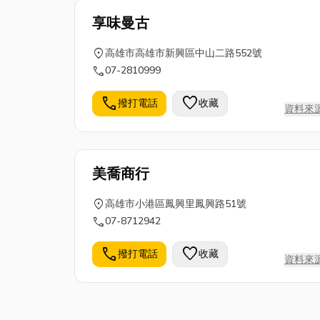
享味曼古
location_on
高雄市高雄市新興區中山二路552號
call
07-2810999
call
favorite
撥打電話
收藏
資料來
美喬商行
location_on
高雄市小港區鳳興里鳳興路51號
call
07-8712942
call
favorite
撥打電話
收藏
資料來