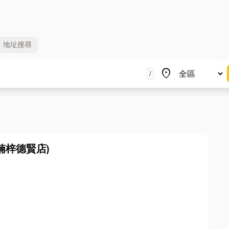
地址
搜尋
地區
place
/
(楠梓德賢店)