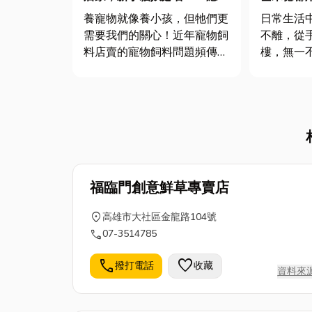
全的貓用品推薦懶人包
個螺絲冷
養寵物就像養小孩，但牠們更
日常生活
需要我們的關心！近年寵物飼
不離，從
料店賣的寵物飼料問題頻傳，
樓，無一
不少飼主都相當困擾，到底該
的緊固件
如何挑選安全又健康的寵物用
過，這顆
品呢？別擔心，今天小編就來
後藏著哪
為大家分享台北寵物用品店推
數學原理
薦養貓養狗用品和知識，讓你
有關螺絲
家毛小孩吃得安心，玩得開
分享台南
心！ ...
解更多...
福臨門創意鮮草專賣店
location_on
高雄市大社區金龍路104號
call
07-3514785
call
favorite
撥打電話
收藏
資料來