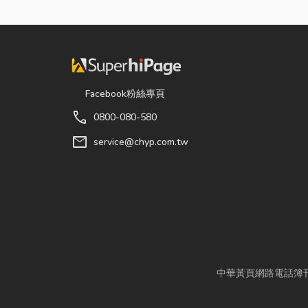
Facebook粉絲專頁
call
0800-080-580
mail
service@chyp.com.tw
中華黃頁網路電話簿