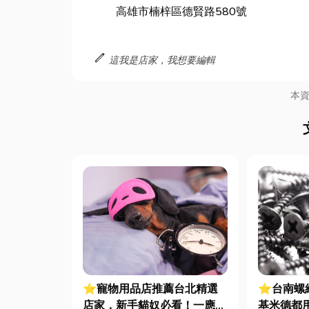
高雄市楠梓區德賢路580號
edit
這我是店家，我想要編輯
本
⭐寵物用品店推薦台北精選
⭐台南螺
店家，新手貓奴必看！一應俱
基米德都