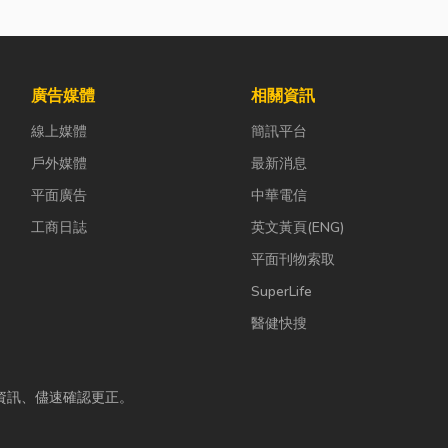
廣告媒體
相關資訊
線上媒體
簡訊平台
戶外媒體
最新消息
平面廣告
中華電信
工商日誌
英文黃頁(ENG)
平面刊物索取
SuperLife
醫健快搜
資訊、儘速確認更正。