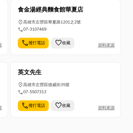
食金湯經典麵食館華夏店
location_on
高雄市左營區華夏路1201之2號
call
07-3107469
call
favorite
撥打電話
收藏
源
資料來源
英文先生
location_on
高雄市左營區德威街35號
call
07-5507313
call
favorite
撥打電話
收藏
源
資料來源