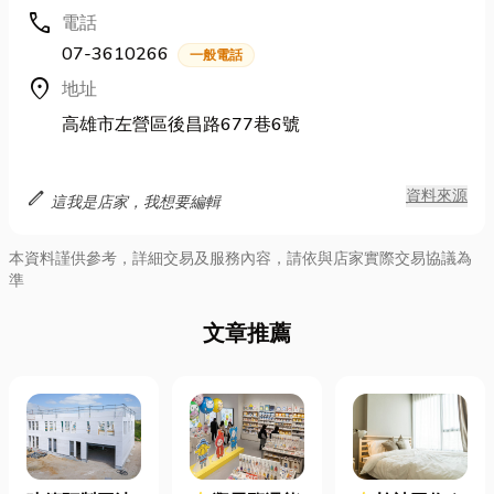
call
電話
07-3610266
一般電話
location_on
地址
高雄市左營區後昌路677巷6號
edit
資料來源
這我是店家，我想要編輯
本資料謹供參考，詳細交易及服務內容，請依與店家實際交易協議為
準
文章推薦