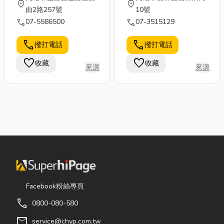
location_on
location_on
由2路257號
10號
call
call
07-5586500
07-3515129
call
call
撥打電話
撥打電話
favorite
favorite
收藏
收藏
來源
來源
Facebook粉絲專頁
call
0800-080-580
mail
service@chyp.com.tw