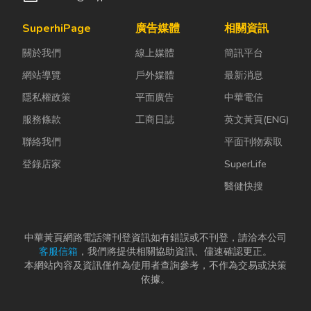
SuperhiPage
廣告媒體
相關資訊
關於我們
線上媒體
簡訊平台
網站導覽
戶外媒體
最新消息
隱私權政策
平面廣告
中華電信
服務條款
工商日誌
英文黃頁(ENG)
聯絡我們
平面刊物索取
登錄店家
SuperLife
醫健快搜
中華黃頁網路電話簿刊登資訊如有錯誤或不刊登，請洽本公司
客服信箱
，我們將提供相關協助資訊、儘速確認更正。
本網站內容及資訊僅作為使用者查詢參考，不作為交易或決策
依據。