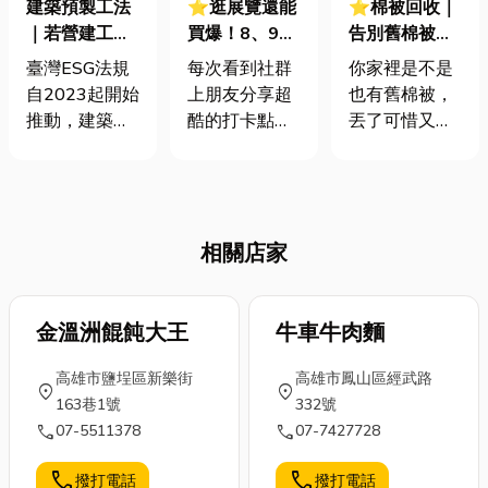
建築預製工法
⭐逛展覽還能
⭐棉被回收｜
｜若營建工地
買爆！8、9月
告別舊棉被！
若使用此法，
台北快閃店全
5個超實用處
臺灣ESG法規
每次看到社群
你家裡是不是
可以減少多少
攻略，限定商
理方法，讓你
自2023起開始
上朋友分享超
也有舊棉被，
營建廢棄物？
品、必拍場景
的冬被找到新
推動，建築預
酷的打卡點，
丟了可惜又佔
節省多少時
一次看！
出路！
製工法也開始
才發現又是哪
空間，不知道
間？
在臺灣發展，
家品牌開了快
該怎麼辦？隨
因為臺灣每年
閃店？別再錯
著季節更替或
的新開發建案
過這些限定活
寢具汰舊換
相關店家
約10萬棟、公
動了！快閃店
新，舊棉被的
共建設工程標
不只是購物，
處理問題也浮
案也有約10萬
更是結合了視
上檯面。這篇
件，每年都會
金溫洲餛飩大王
覺藝術、展覽
牛車牛肉麵
文章將為你解
產生許多營建
與購物的全新
析如何正確棉
高雄市鹽埕區新樂街
高雄市鳳山區經武路
廢棄物，如果
體驗。如果你
被回收的五種
location_on
location_on
163巷1號
332號
能在興建時減
還搞不清楚快
方法，並提供
call
call
07-5511378
07-7427728
少廢棄物，對
閃店到底在夯
多種再利用的
環境保護會有
什麼，這篇絕
創意方法，讓
call
call
撥打電話
撥打電話
很大的幫助。
對讓你秒懂，
你的舊棉被找