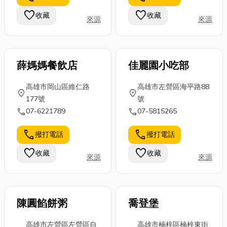
本文中小編以
還順便幫你整
到新出路，一
favorite
favorite
收藏
收藏
來源
來源
臺灣常見的幾
理好 8、9 月
起為環境盡一
種...
台北必逛...
份心力。 ...
薛媽媽餐飲店
佳麗園小吃部
高雄市岡山區維仁路
高雄市左營區海平路88
location_on
location_on
177號
號
call
call
07-6221789
07-5815265
call
call
撥打電話
撥打電話
favorite
favorite
收藏
收藏
來源
來源
陳圓餡餅粥
喬登堡
高雄市左營區左營區自
高雄市楠梓區楠梓東街