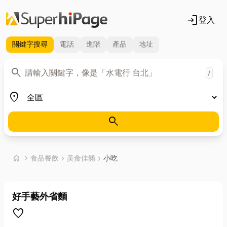
login
登入
關鍵字
搜尋
電話
進階
產品
地址
關鍵字
search
/
地區
place
search
首頁
home
chevron_right
食品餐飲
chevron_right
美食佳餚
chevron_right
小吃
好手藝外省麵
favorite