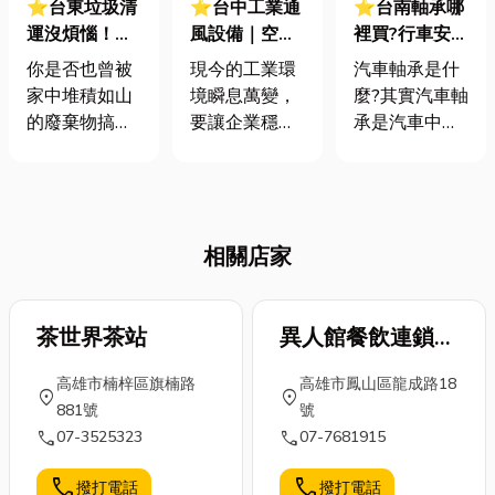
⭐台東垃圾清
⭐台中工業通
⭐台南軸承哪
運沒煩惱！告
風設備｜空氣
裡買?行車安全
別廢棄物堆
品質是王道！
不能等！選購
你是否也曾被
現今的工業環
汽車軸承是什
積，還你清爽
揭秘工業通風
指南報你知
家中堆積如山
境瞬息萬變，
麼?其實汽車軸
生活空間！
的重要性，改
的廢棄物搞得
要讓企業穩定
承是汽車中非
善你的工作環
一個頭兩個
成長，健康、
常重要的零
境
大？不論是裝
安全又高效率
件，主要作用
潢後的建材殘
的工作場域絕
是支撐車輪、
骸、搬家後的
對是關鍵。但
減少摩擦，讓
相關店家
大型家具，還
不少工廠、倉
車輪可以順暢
是決定斷捨離
儲或產線，卻
地轉動。如果
卻不知如何處
常被高溫、空
汽車軸承壞掉
理的陳年舊
茶世界茶站
氣不流動、粉
異人館餐飲連鎖事
會怎樣呢?今天
物，在台東這
塵與有害氣體
小編就來分享
業(五甲店)
高雄市楠梓區旗楠路
高雄市鳳山區龍成路18
片美麗的土地
堆積等問題困
一下有關汽車
location_on
location_on
881號
號
上，妥善處理
擾。這些不只
軸承規格以及
call
call
07-3525323
07-7681915
這些「甜蜜的
影響員工的身
汽車軸承損壞
負擔」與享受
心，更直接衝
原因，以及若
call
call
撥打電話
撥打電話
大自然同等重
擊到生產力、
發現汽車軸承