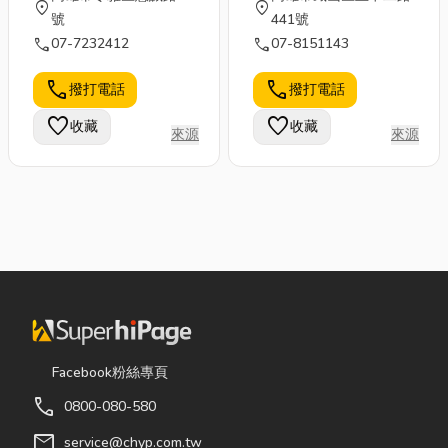
location_on
location_on
號
441號
call
call
07-7232412
07-8151143
call
call
撥打電話
撥打電話
favorite
favorite
收藏
收藏
來源
來源
Facebook粉絲專頁
call
0800-080-580
mail
service@chyp.com.tw