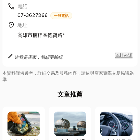
call
電話
07-3627966
一般電話
location_on
地址
高雄市楠梓區德賢路*
edit
資料來源
這我是店家，我想要編輯
本資料謹供參考，詳細交易及服務內容，請依與店家實際交易協議為
準
文章推薦