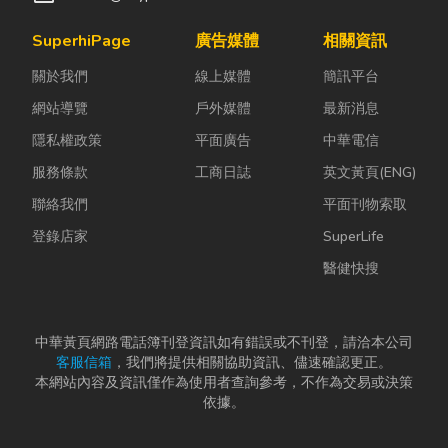
SuperhiPage
廣告媒體
相關資訊
關於我們
線上媒體
簡訊平台
網站導覽
戶外媒體
最新消息
隱私權政策
平面廣告
中華電信
服務條款
工商日誌
英文黃頁(ENG)
聯絡我們
平面刊物索取
登錄店家
SuperLife
醫健快搜
中華黃頁網路電話簿刊登資訊如有錯誤或不刊登，請洽本公司
客服信箱
，我們將提供相關協助資訊、儘速確認更正。
本網站內容及資訊僅作為使用者查詢參考，不作為交易或決策
依據。