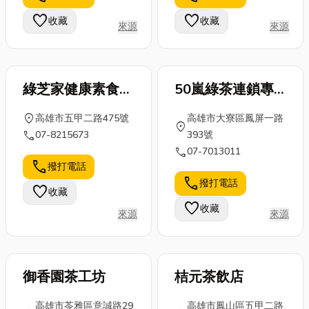
要！如果處理
設備壽命，甚
異音能怎麼辦?
favorite
favorite
收藏
收藏
來源
來源
不當，不只影
至埋下工安隱
還有台南軸承
響居住品質，
憂。別讓糟
哪裡買?...
更可...
糕...
綠芝家健康素食餐
50嵐綠茶連鎖專
廳
賣店
location_on
高雄市五甲二路475號
高雄市大寮區鳳屏一路
location_on
call
07-8215673
393號
call
07-7013011
call
撥打電話
call
撥打電話
favorite
收藏
favorite
收藏
來源
來源
御香園茶工坊
桔元茶飲店
高雄市苓雅區意誠路29
高雄市鳳山區五甲二路