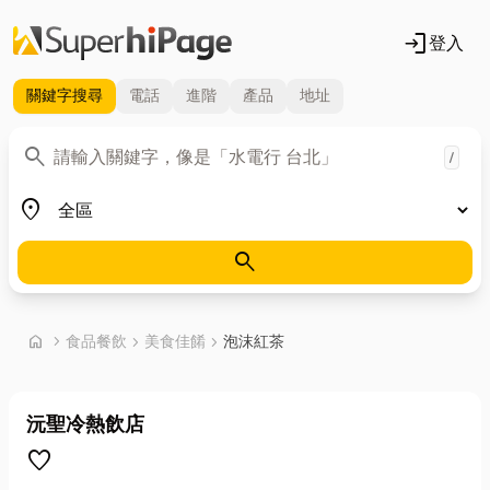
login
登入
關鍵字
搜尋
電話
進階
產品
地址
關鍵字
search
/
地區
place
search
首頁
home
chevron_right
食品餐飲
chevron_right
美食佳餚
chevron_right
泡沫紅茶
沅聖冷熱飲店
favorite