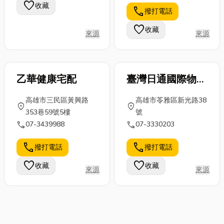
favorite
收藏
call
撥打電話
favorite
收藏
來源
來源
乙華健康宅配
臺灣日通國際物流
股份有限公司
高雄市三民區黃興路
高雄市苓雅區新光路38
location_on
location_on
353巷59號5樓
號
call
call
07-3439988
07-3330203
call
call
撥打電話
撥打電話
favorite
favorite
收藏
收藏
來源
來源