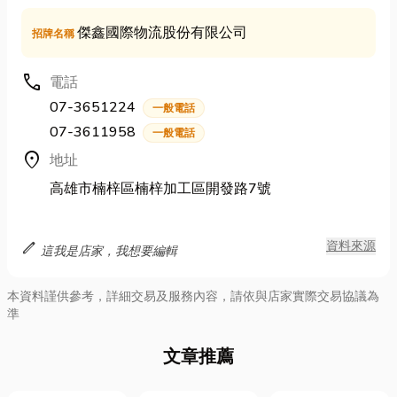
傑鑫國際物流股份有限公司
招牌名稱
call
電話
07-3651224
一般電話
07-3611958
一般電話
location_on
地址
高雄市楠梓區楠梓加工區開發路7號
edit
資料來源
這我是店家，我想要編輯
本資料謹供參考，詳細交易及服務內容，請依與店家實際交易協議為
準
文章推薦