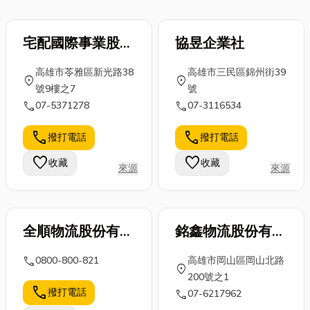
宅配國際事業股份
協昱企業社
有限公司(高雄分
高雄市苓雅區新光路38
高雄市三民區錦州街39
公司)
location_on
location_on
號9樓之7
號
call
call
07-5371278
07-3116534
call
call
撥打電話
撥打電話
favorite
favorite
收藏
收藏
來源
來源
全順物流股份有限
銘鑫物流股份有限
公司
公司
call
0800-800-821
高雄市岡山區岡山北路
location_on
200號之1
call
撥打電話
call
07-6217962