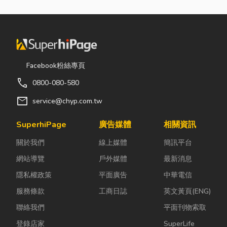
Facebook粉絲專頁
call
0800-080-580
mail
service@chyp.com.tw
SuperhiPage
廣告媒體
相關資訊
關於我們
線上媒體
簡訊平台
網站導覽
戶外媒體
最新消息
隱私權政策
平面廣告
中華電信
服務條款
工商日誌
英文黃頁(ENG)
聯絡我們
平面刊物索取
登錄店家
SuperLife