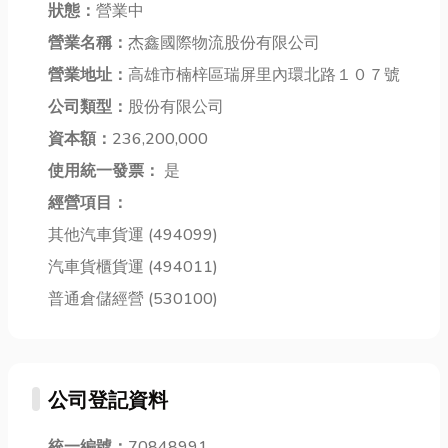
地區，不論是
狀況，確實讓
人這時候都會
狀態：
營業中
老舊公寓的總
人感到困擾。
想到「隔熱
營業名稱：
杰鑫國際物流股份有限公司
管線堵塞，還
不過別擔心！
紙」── 一張
是新大樓的分
營業地址：
高雄市楠梓區瑞屏里內環北路１０７號
在充滿人情味
薄薄的膜，卻
路水管油垢堆
的台中，有許
能影響生活舒
公司類型：
股份有限公司
積，「水管不
多專業且熱忱
適度和荷包支
資本額：
236,200,000
通」幾乎是每
的家電維修團
出。但你知道
個家庭都會
使用統一發票：
是
隊，隨時準備
嗎？隔熱紙
遇...
為您...
的...
經營項目：
其他汽車貨運 (494099)
汽車貨櫃貨運 (494011)
普通倉儲經營 (530100)
公司登記資料
統一編號：
70848991