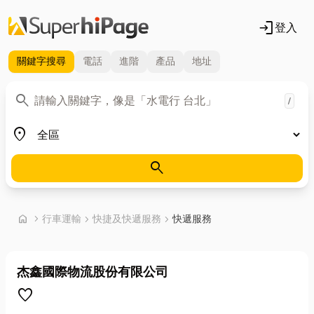
login
登入
關鍵字
搜尋
電話
進階
產品
地址
關鍵字
search
/
地區
place
search
首頁
home
chevron_right
行車運輸
chevron_right
快捷及快遞服務
chevron_right
快遞服務
杰鑫國際物流股份有限公司
favorite