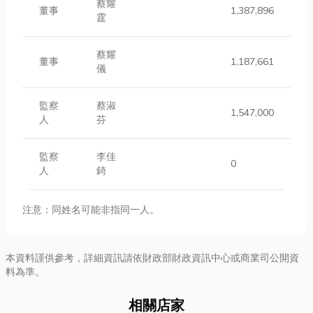
蔡耀
董事
1,387,896
霆
蔡耀
董事
1,187,661
儀
監察
蔡淑
1,547,000
人
芬
監察
李佳
0
人
錡
注意：同姓名可能非指同一人。
本資料謹供參考，詳細資訊請依財政部財政資訊中心或商業司公開資
料為準。
相關店家