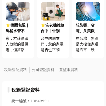
⭐桃園包通｜
⭐洗衣機維修
想防曬、省
馬桶水管不通
台中｜告別洗
電、又美觀？
怎麼辦？一篇
不淨、排不掉
隔熱紙選對效
家，本該是讓
台中的朋友
在台灣，無論
掌握通水管、
的煩惱！台中
果差很大！
人放鬆的避風
們，您的家電
是大樓住家還
通馬桶的專業
洗衣機維修費
港，但當浴室
是否也正鬧著
是汽車，幾乎
費用與流程
用行情與安心
排水孔積水不
小脾氣？尤其
一年四季都逃
店家推薦！
退、廚房流理
是總是遇到讓
不過炙熱的陽
台散發異味，
你洗不淨髒污
光與高溫。到
稅籍登記資料
公司登記資料
董監事資料
或是馬桶突然
或是排水不良
了夏天，走進
沖不下去時，
的洗衣機，在
車裡像是進了
那種焦慮感瞬
炎炎夏日這三
烤箱；回到
稅籍登記資料
間席捲而來。
不五時就要換
家，冷氣一開
特別是在房屋
洗衣服的季
就是無止盡的
密度高的桃園
統一編號：
70848991
節，如果出了
電費單。很多