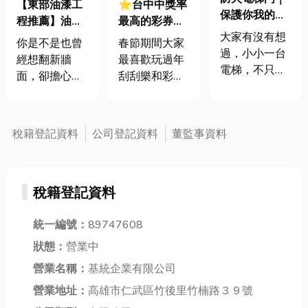
【東部油漆工
⭐台中中獎率
保護你我的第
程推薦】油漆
最高的彩券行
一道防線！電
大家有沒有想
工程要做多
有哪些?2025
你是不是也曾
春節期間大家
梯安全就靠
過，小小一台
久？費用多少?
蛇年刮刮樂必
經想翻新牆
最喜歡玩過年
它！
電梯，不只載
從打底到完工
勝秘笈！破解
面，卻擔心油
刮刮樂和彩票
我們上上下
的流程與時程
中獎密碼，
漆工程要花很
加碼活動，那
下，還默默守
一次看懂！
2000萬等你
多天？其實只
今年2025年刮
護著我們的安
拿！
要流程正確、
刮樂一推出，
稅籍登記資料
公司登記資料
董監事資料
全呢？尤其是
油漆師傅經驗
2000元刮刮樂
在發生火災的
足夠，整體工
又掀起一波熱
時候，「防火
期通常不會超
潮，今年有10
電梯門」更是
稅籍登記資料
過一週。不論
個頭獎2000萬
扮演著超級重
是老屋翻新、
元，1200個
要的角色！它
房價提升翻
統一編號：
89747608
100萬元，那
可以說是我們
新，還是結合
麼刮刮樂要怎
狀態：
營業中
的救命恩人也
防水油漆的牆
麼選?今天小編
不為過！今天
營業名稱：
基統企業有限公司
面處理，只要
就來分享刮刮
就讓小編來帶
交給專業工
營業地址：
高雄市仁武區竹後里竹楠路３９號
樂號碼必選密
大家深入了解
班，效率與品
技，教各位如