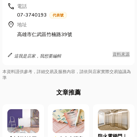
call
電話
07-3740193
代表號
location_on
地址
高雄市仁武區竹楠路39號
edit
資料來源
這我是店家，我想要編輯
本資料謹供參考，詳細交易及服務內容，請依與店家實際交易協議為
準
文章推薦
防火電梯門｜