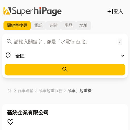
login
登入
關鍵字
搜尋
電話
進階
產品
地址
關鍵字
search
/
地區
place
search
首頁
home
chevron_right
行車運輸
chevron_right
吊車起重服務
chevron_right
吊車、起重機
基統企業有限公司
favorite