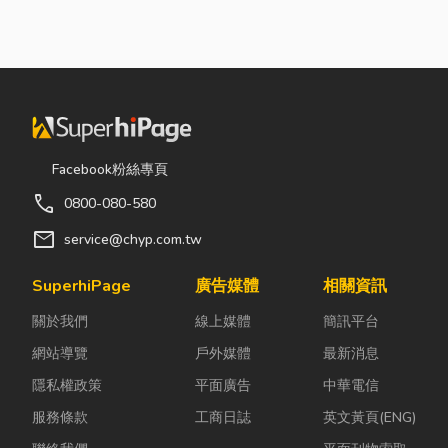
Facebook粉絲專頁
call
0800-080-580
mail
service@chyp.com.tw
SuperhiPage
廣告媒體
相關資訊
關於我們
線上媒體
簡訊平台
網站導覽
戶外媒體
最新消息
隱私權政策
平面廣告
中華電信
服務條款
工商日誌
英文黃頁(ENG)