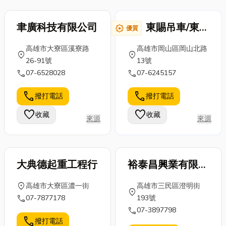
聿廣科技有限公司
東賜吊車/東賜
award_star
優質
機械有限公司
高雄市大寮區溪寮路
高雄市岡山區岡山北路
location_on
location_on
26-91號
13號
call
call
07-6528028
07-6245157
call
call
撥打電話
撥打電話
favorite
favorite
收藏
收藏
來源
來源
大典德起重工程行
裕泰昌興業有限公
司
location_on
高雄市大寮區濃一街
高雄市三民區澄明街
location_on
call
07-7877178
193號
call
07-3897798
call
撥打電話