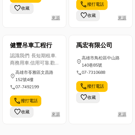
call
撥打電話
favorite
收藏
favorite
收藏
來源
來源
健豐吊車工程行
禹宏有限公司
認識我們: 長短期租車.
高雄市鳥松區中山路
location_on
商務用車.信用可靠.歡
140巷85號
迎來電洽詢
call
高雄市苓雅區文昌路
07-7310688
location_on
152號4樓
call
撥打電話
call
07-7492199
favorite
收藏
call
撥打電話
favorite
收藏
來源
來源