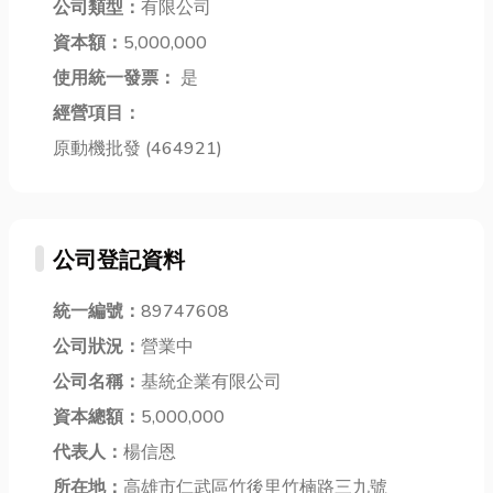
公司類型：
有限公司
電梯的世界，
質都能兼顧。
何提高刮刮樂
從家裡用的電
資本額：
5,000,000
小編現在就帶
中獎...
梯怎麼選，到
你一次了解油
使用統一發票：
是
公...
漆工程...
經營項目：
原動機批發 (464921)
公司登記資料
統一編號：
89747608
公司狀況：
營業中
公司名稱：
基統企業有限公司
資本總額：
5,000,000
代表人：
楊信恩
所在地：
高雄市仁武區竹後里竹楠路三九號