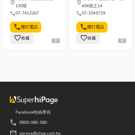
location_on
location_on
130號
404號之14
call
call
07-7412267
07-3345729
call
call
撥打電話
撥打電話
favorite
favorite
收藏
收藏
來源
來源
Facebook粉絲專頁
call
0800-080-580
mail
service@chyp.com.tw