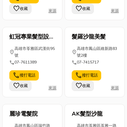
塵、高溫、連
構，並解答你
麼？廣義與狹
favorite
favorite
收藏
收藏
來源
來源
續震動...
最關心的常見
義的有機農業
問題！ ...
有何區別？這
些...
虹冠專業髮型設計
髮羅沙龍美髮
屋
高雄市苓雅區武漢街95
高雄市鳳山區維新路83
location_on
location_on
號
號2樓
call
call
07-7611389
07-7415717
call
call
撥打電話
撥打電話
favorite
favorite
收藏
收藏
來源
來源
麗珍電髮院
AK髮型沙龍
高雄市鳳山區瑞竹路
高雄市苓雅區苓雅一路