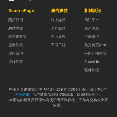
SuperhiPage
廣告媒體
相關資訊
關於我們
線上媒體
簡訊平台
網站導覽
戶外媒體
最新消息
隱私權政策
平面廣告
中華電信
服務條款
工商日誌
英文黃頁(ENG)
聯絡我們
平面刊物索取
登錄店家
SuperLife
醫健快搜
中華黃頁網路電話簿刊登資訊如有錯誤或不刊登，請洽本公司
客服信箱
，我們將提供相關協助資訊、儘速確認更正。
本網站內容及資訊僅作為使用者查詢參考，不作為交易或決策
依據。