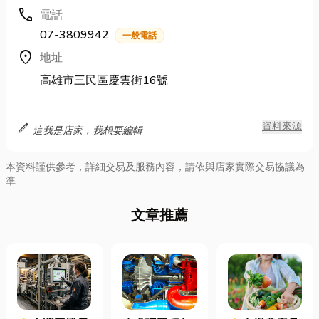
call
電話
07-3809942
一般電話
location_on
地址
高雄市三民區慶雲街16號
edit
資料來源
這我是店家，我想要編輯
本資料謹供參考，詳細交易及服務內容，請依與店家實際交易協議為
準
文章推薦