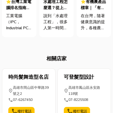
⭐台灣工業電
水處理工程怎
⭐有機農產品
腦排名指南：
麼選？從上游
標章｜「有機
台灣三大工業
材料到下游整
農產品標章」
工業電腦
說到「水處理
在台灣，隨著
電腦龍頭有哪
合一次搞懂！
不只是代表無
（IPC，
工程」，很多
健康意識的提
些？工廠採購
農藥！一次解
Industrial PC）
人第一時間想
升，各種農產
與品牌選型全
析廣義、狹義
是指專為工業
到的可能是污
品標章也越來
解析
有機與三大標
生產現場、極
水淨化、廠房
越常見。從常
章差異
端環境與自動
排水或水塔設
見的「有機農
化設備所設計
備。但其實，
產品標章」，
相關店家
的硬體運算平
水處理產業是
到「CAS優良
台。 許多製造
一個從原料、
農產品」和
業業主在導入
設備到整合規
「產銷履歷農
自動化或升級
時尚髮舞造型名店
劃的龐大體
可登髮型設計
產品」，它們
智慧工廠時，
系，分工細
各自代表了不
高雄市岡山區中華路39
高雄市鳳山區永安路
常想著先用一
緻，影響深
同的驗證標
location_on
location_on
號之2
118號
般的家用或商
遠。 這篇文章
準，為我們的
call
call
07-6267450
07-8225508
用桌機湊合。
就來帶你從上
食安把關。究
然而，一般桌
到下搞懂水處
竟「有機」的
call
call
撥打電話
撥打電話
機無法應付高
理的整體架
完整定義是什