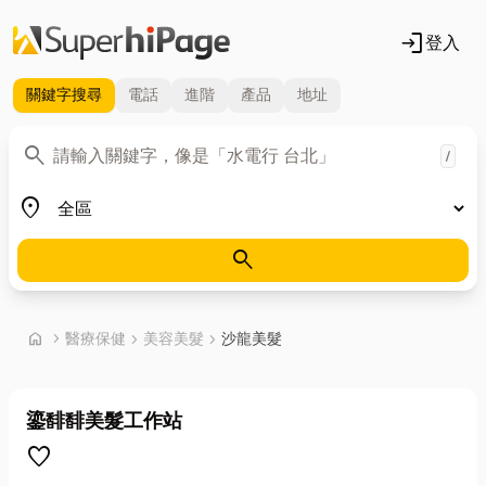
login
登入
關鍵字
搜尋
電話
進階
產品
地址
關鍵字
search
/
地區
place
search
首頁
home
chevron_right
醫療保健
chevron_right
美容美髮
chevron_right
沙龍美髮
鎏馡馡美髮工作站
favorite