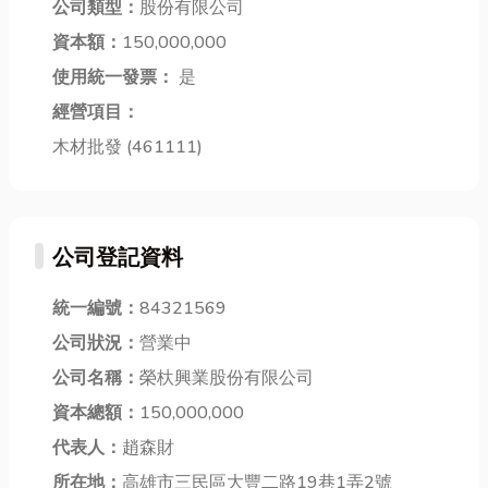
公司類型：
股份有限公司
✅高強度與高
工務局特別提
助，每一個環
韌...
資本額：
150,000,000
醒，這些菇類
節都需要細心
外觀雖可愛，
使用統一發票：
是
處理，才能讓
但...
家屬...
經營項目：
木材批發 (461111)
公司登記資料
統一編號：
84321569
公司狀況：
營業中
公司名稱：
榮杕興業股份有限公司
資本總額：
150,000,000
代表人：
趙森財
所在地：
高雄市三民區大豐二路19巷1弄2號