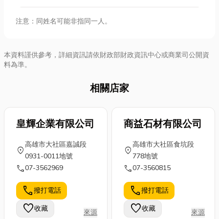
注意：同姓名可能非指同一人。
本資料謹供參考，詳細資訊請依財政部財政資訊中心或商業司公開資
料為準。
相關店家
皇輝企業有限公司
商益石材有限公司
高雄市大社區嘉誠段
高雄市大社區食坑段
location_on
location_on
0931-0011地號
778地號
call
call
07-3562969
07-3560815
call
call
撥打電話
撥打電話
favorite
favorite
收藏
收藏
來源
來源