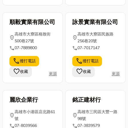
順毅實業有限公司
詠景實業有限公司
高雄市大寮區格致街
高雄市大寮區民族路
location_on
location_on
500巷27號
256巷20號
call
call
07-7889800
07-7017147
call
call
撥打電話
撥打電話
favorite
favorite
收藏
收藏
來源
來源
麗欣企業行
銘正建材行
高雄市小港區店北路61
高雄市三民區大豐一路
location_on
location_on
號
98號
call
call
07-8039566
07-3839579