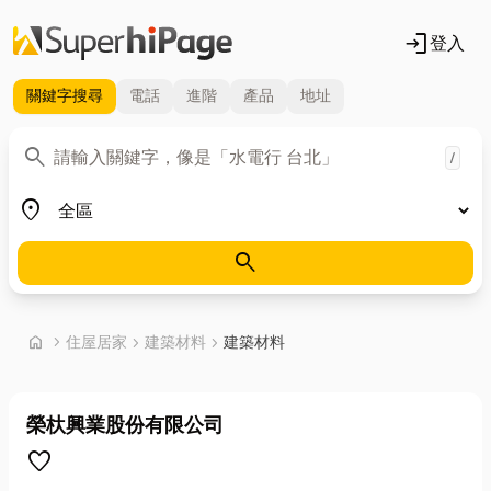
login
登入
關鍵字
搜尋
電話
進階
產品
地址
關鍵字
search
/
地區
place
search
首頁
home
chevron_right
住屋居家
chevron_right
建築材料
chevron_right
建築材料
榮杕興業股份有限公司
favorite