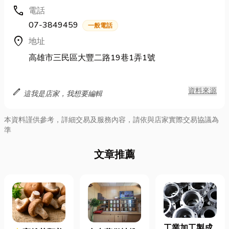
call
電話
07-3849459
一般電話
location_on
地址
高雄市三民區大豐二路19巷1弄1號
edit
資料來源
這我是店家，我想要編輯
本資料謹供參考，詳細交易及服務內容，請依與店家實際交易協議為
準
文章推薦
工業加工製成