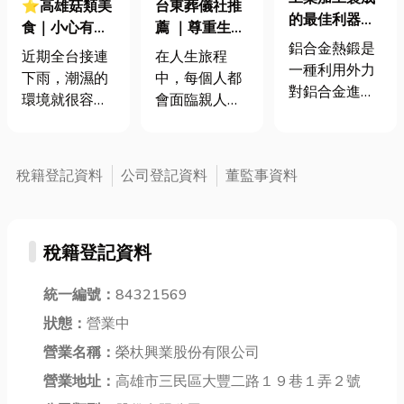
⭐高雄菇類美
台東葬儀社推
的最佳利器鋁
食｜小心有毒
薦 ｜尊重生
合金熱鍛，協
鋁合金熱鍛是
「巨大綠褶
命、貼心陪伴
近期全台接連
在人生旅程
助產業提升零
一種利用外力
菇」！教你安
每一段告別
下雨，潮濕的
中，每個人都
件強度及安全
對鋁合金進行
全吃菇，菇類
環境就很容易
會面臨親人離
性
塑性變形，使
美食地圖大公
長出菇菌類植
世的時刻。當
其成形並改善
開！
物，那因近日
悲傷來臨時，
材料結構的方
西南氣流帶來
選擇一家值得
稅籍登記資料
公司登記資料
董監事資料
法。這種加工
豪雨，高雄市
信賴的台東葬
技術結合了鋁
區多處公園與
儀社，不只是
合金的輕量特
分隔島出現大
安排告別儀
性與鍛造技術
稅籍登記資料
量「巨大綠褶
式，更是讓家
的結構強化效
菇」。高雄生
屬在艱難時刻
果，在許多產
菇又大又白
統一編號：
84321569
獲得專業協助
業中具有廣泛
的，吸引了許
與溫暖陪伴。
狀態：
營業中
的應用。 鋁
多民眾駐足圍
從遺體接運、
合金鍛造的主
營業名稱：
榮杕興業股份有限公司
觀，甚至有人
禮儀規劃、告
要優點 鋁合金
冒險穿越馬路
營業地址：
高雄市三民區大豐二路１９巷１弄２號
別式安排，到
鍛造應用領域
拍照。對此，
後續的行政協