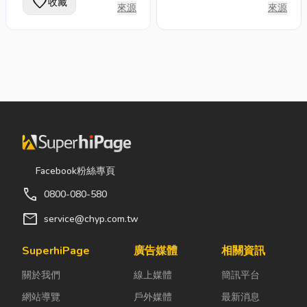
社會整體的藝術涵養，
favorite
收藏
個人收藏還是節日禮
來源
來源
並持續提供相關的文化
品，鈺軒藝品總匯都能
資訊管道，為藝術家和
為您提供獨特的選擇。
收藏家建立更完整的藝
術交流空間
Facebook粉絲專頁
call
0800-080-580
mail
service@chyp.com.tw
SuperhiPage
廣告媒體
相關資訊
關於我們
線上媒體
簡訊平台
網站導覽
戶外媒體
最新消息