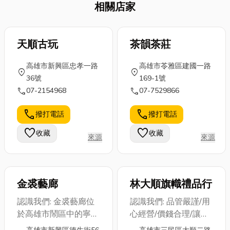
相關店家
天順古玩
茶韻茶莊
高雄市新興區忠孝一路
高雄市苓雅區建國一路
location_on
location_on
36號
169-1號
call
call
07-2154968
07-7529866
call
call
撥打電話
撥打電話
favorite
favorite
收藏
收藏
來源
來源
金裘藝廊
林大順旗幟禮品行
認識我們: 金裘藝廊位
認識我們: 品管嚴謹/用
於高雄市鬧區中的寧靜
心經營/價錢合理/讓您
空間，以厚實專業的藝
滿意/ 您的來電詢問是