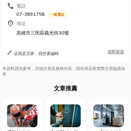
call
電話
07-3891758
一般電話
location_on
地址
高雄市三民區義光街30號
edit
資料來源
這我是店家，我想要編輯
本資料謹供參考，詳細交易及服務內容，請依與店家實際交易協議為
準
文章推薦