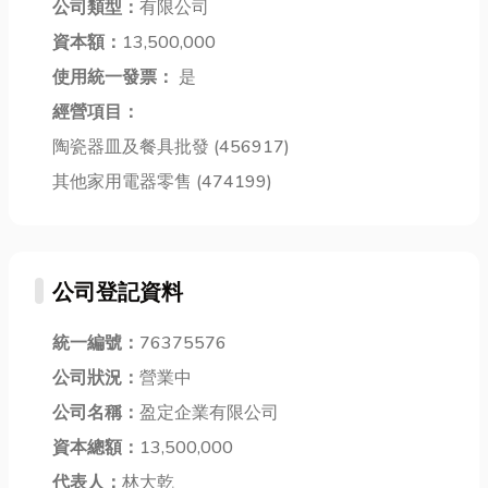
公司類型：
有限公司
擇。 人身部品
安心。 高雄電
你深入了解冷
資本額：
13,500,000
的挑選秘訣｜
子鎖 一、開
鏈物流的運作
新手上路...
使用統一發票：
是
鎖...
機制，並教你
如何...
經營項目：
陶瓷器皿及餐具批發 (456917)
其他家用電器零售 (474199)
公司登記資料
統一編號：
76375576
公司狀況：
營業中
公司名稱：
盈定企業有限公司
資本總額：
13,500,000
代表人：
林大乾