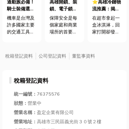
通勤族必備！
高雄開鎖、裝
⭐高雄冷鏈物
騎士裝備選擇
鎖、電子鎖安
流推薦：揭秘
技巧入門攻略
裝，一通電話
「冷鏈物流」
機車是台灣及
保障安全是每
在超市拿起一
立即到！
斷鏈危機，口
許多國家主要
個家庭和商業
盒冰淇淋，回
感變差的真相
的交通工具之
場所的首要任
家打開卻發現
在這裡！
一，但因為機
務。不論您是
表面結了一層
車騎士缺乏外
需要開鎖、裝
厚厚的冰晶，
部防護，相較
鎖，還是安裝
口感變得粗糙
稅籍登記資料
公司登記資料
董監事資料
於汽車族群，
最新的電子
乾硬？這不只
安全風險更
鎖，高雄開鎖
是冰箱的問
高。因此安全
服務都能為您
題，更是「冷
稅籍登記資料
意識與防護措
提供即時的幫
鏈物流」在某
施是確保機車
助。只需一通
個環節失守的
騎士生命安全
統一編號：
76375576
電話，專業技
警訊。隨著生
的關鍵。以下
術人員便會迅
鮮電商興起，
狀態：
營業中
小編來簡單介
速到達現場，
低溫配送已成
營業名稱：
盈定企業有限公司
紹機車騎士裝
為您解決各種
為現代生活不
備有哪些?還有
營業地址：
高雄市三民區義光街３０號２樓
鎖具問題，確
可或缺的一
該如何做選
保您的安全與
環。本文將帶