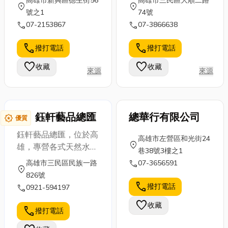
高雄市新興區德生街56
高雄市三民區大順二路
location_on
location_on
術背景，經營海內外華
我們的榮幸!我們竭誠
號之1
74號
人藝術創作，並發掘具
歡迎您的來電!
call
call
07-2153867
07-3866638
潛力的藝術新銳，風格
涵蓋各種不同的當代藝
call
call
撥打電話
撥打電話
術作品。致力於藝術的
favorite
favorite
收藏
收藏
推動，整合各類型藝文
來源
來源
展演活動，透過專業的
展覽規劃，將更多國際
級藝術大師的作品推廣
鈺軒藝品總匯
總華行有限公司
award_star
給社會大眾，也同時活
優質
絡整體的台灣當代藝術
鈺軒藝品總匯，位於高
高雄市左營區和光街24
市場。 金裘藝廊以推
location_on
雄，專營各式天然水
巷38號3樓之1
廣藝術品交流、培養不
晶、翡翠、緬甸玉及風
call
高雄市三民區民族一路
07-3656591
同藝術風格的愛好者。
location_on
水擺設。我們提供精美
826號
期望把「生活與藝術」
的水晶洞、手鏈及飾
call
撥打電話
call
0921-594197
完美結合，連結西方名
品，並為您提供專業的
師才藝教學、畫廊、收
favorite
收藏
風水指導與入宅送禮推
call
撥打電話
藏家及大眾，進而提升
薦。無論是居家裝飾、