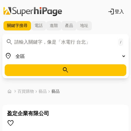
login
登入
關鍵字
搜尋
電話
進階
產品
地址
關鍵字
search
/
地區
place
search
首頁
home
chevron_right
百貨購物
chevron_right
藝品
chevron_right
藝品
盈定企業有限公司
favorite