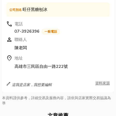
旺仔黑糖刨冰
公司別名
call
電話
07-3926396
一般電話
person
聯絡人
陳老闆
location_on
地址
高雄市三民區自由一路222號
edit
資料來源
這我是店家，我想要編輯
本資料謹供參考，詳細交易及服務內容，請依與店家實際交易協議為
準
文章推薦