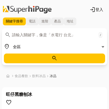
login
登入
關鍵字
搜尋
電話
進階
產品
地址
關鍵字
search
/
地區
place
search
首頁
home
chevron_right
食品餐飲
chevron_right
飲料冰品
chevron_right
冰品
旺仔黑糖刨冰
favorite