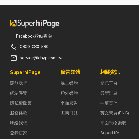
Facebook粉絲專頁
call
0800-080-580
mail
service@chyp.com.tw
SuperhiPage
廣告媒體
相關資訊
關於我們
線上媒體
簡訊平台
網站導覽
戶外媒體
最新消息
隱私權政策
平面廣告
中華電信
服務條款
工商日誌
英文黃頁(ENG)
聯絡我們
平面刊物索取
登錄店家
SuperLife