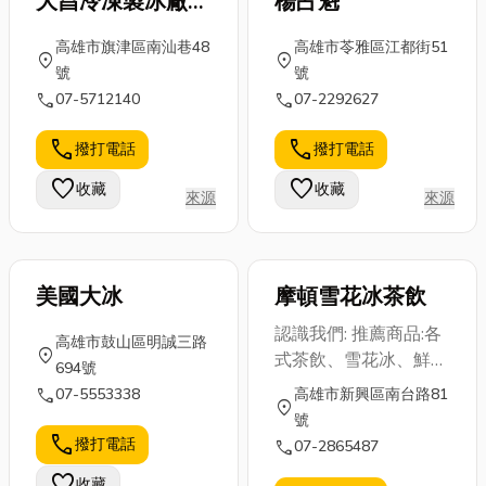
大昌冷凍製冰廠有
楊占魁
能比較便宜，
次的香氣。很
不應只是能讓
限公司
高雄市旗津區南汕巷48
高雄市苓雅區江都街51
但這些說法都
多人以為「胡
寵物進房，更
location_on
location_on
號
號
是正確的嗎？
椒粉就胡椒
應包含空間的
call
call
07-5712140
07-2292627
今天小編就來
粉」，但其實
安全、衛生的
分享系統家具
黑胡椒粉和白
考量以及環境
call
call
撥打電話
撥打電話
是什麼，跟木
胡椒粉在風
的適應力。今
作家具又有什
味、用途上可
天小編就從專
favorite
favorite
收藏
收藏
來源
來源
麼差別？文末
是差很多喔！
業照護的角
小編也會分
今天就來跟大
度，帶你解析
享...
家聊聊「...
挑...
美國大冰
摩頓雪花冰茶飲
認識我們: 推薦商品:各
高雄市鼓山區明誠三路
location_on
式茶飲、雪花冰、鮮奶
694號
紅茶
call
07-5553338
高雄市新興區南台路81
location_on
號
call
撥打電話
call
07-2865487
favorite
收藏