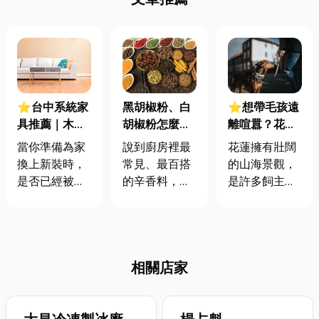
⭐台中系統家
黑胡椒粉、白
⭐想帶毛孩遠
具推薦｜木作
胡椒粉怎麼
離喧囂？花蓮
vs系統家具：
選？料理必備
寵物友善民宿
當你準備為家
說到廚房裡最
花蓮擁有壯闊
一次搞懂三種
的小秘密
挑選指南：從
換上新裝時，
常見、最百搭
的山海景觀，
裝潢模式的差
空間安全到心
是否已經被設
的辛香料，胡
是許多飼主帶
在哪？
理照護全解析
計圖庫中的美
椒粉一定榜上
毛孩遠離都市
圖弄得眼花撩
有名。無論是
喧囂的首選。
亂？更讓人焦
西式料理的牛
然而，帶寵物
慮的是：究竟
排、義大利
旅行與獨自出
相關店家
該將心愛的空
麵，還是家常
遊完全不同，
間託付給誰？
的湯品、滷
住宿地點的選
聽說系統家具
味，胡椒粉都
擇就很重要。
或現成家具可
能帶出不同層
「寵物友善」