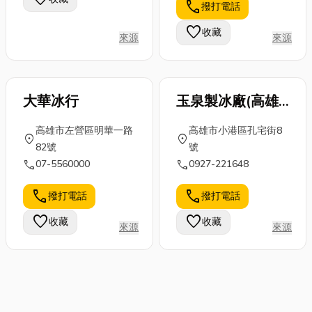
call
撥打電話
favorite
收藏
來源
來源
大華冰行
玉泉製冰廠(高雄
店)
高雄市左營區明華一路
高雄市小港區孔宅街8
location_on
location_on
82號
號
call
call
07-5560000
0927-221648
call
call
撥打電話
撥打電話
favorite
favorite
收藏
收藏
來源
來源