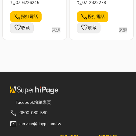
call
call
07-6226245
07-2822279
call
call
撥打電話
撥打電話
favorite
favorite
收藏
收藏
來源
來源
Facebook粉絲專頁
call
0800-080-580
mail
service@chyp.com.tw