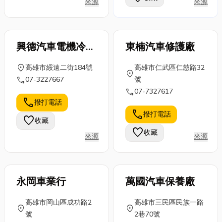
來源
來源
興德汽車電機冷氣
東楠汽車修護廠
行
location_on
高雄市綏遠二街184號
高雄市仁武區仁慈路32
location_on
call
07-3227667
號
call
07-7327617
call
撥打電話
call
撥打電話
favorite
收藏
favorite
收藏
來源
來源
永岡車業行
萬國汽車保養廠
高雄市岡山區成功路2
高雄市三民區民族一路
location_on
location_on
號
2巷70號