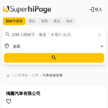
login
登入
關鍵字
搜尋
電話
進階
產品
地址
關鍵字
search
/
地區
place
search
首頁
home
chevron_right
行車運輸
chevron_right
汽車
chevron_right
汽車維修保養
鴻騰汽車有限公司
favorite