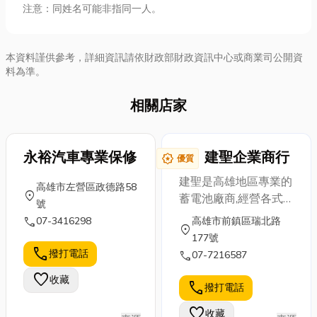
注意：同姓名可能非指同一人。
本資料謹供參考，詳細資訊請依財政部財政資訊中心或商業司公開資
料為準。
相關店家
永裕汽車專業保修
建聖企業商行
award_star
優質
建聖是高雄地區專業的
高雄市左營區政德路58
location_on
蓄電池廠商,經營各式
號
的電池,包含-不斷電系
call
07-3416298
高雄市前鎮區瑞北路
location_on
統,車用蓄電池,船舶專
177號
用電池等,品質及服務
call
撥打電話
call
07-7216587
深獲客戶的肯定與支
favorite
收藏
持。
call
撥打電話
favorite
收藏