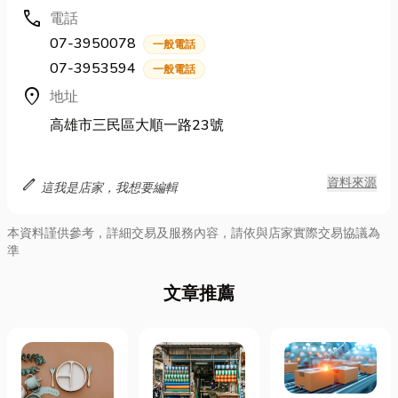
call
電話
07-3950078
一般電話
07-3953594
一般電話
location_on
地址
高雄市三民區大順一路23號
edit
資料來源
這我是店家，我想要編輯
本資料謹供參考，詳細交易及服務內容，請依與店家實際交易協議為
準
文章推薦