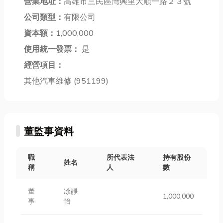
業重鎮，高雄
營業地址：
高雄市三民區灣興里大順一路２３號
一天需要「遮
的包裝機械介
匯聚了眾多卓
風、避雨、防
紹： * 打包機
公司類型：
有限公司
越的矽膠製品
曬、隔熱」
（STRAP...
資本額：
1,000,000
製造商，以其
時，你會發
精湛的技術和
使用統一發票：
是
現，這家老店
創...
就是你的救...
經營項目：
其他汽車維修 (951199)
董監事資料
職
所代表法
持有股份
姓名
稱
人
數
董
凃靜
1,000,000
事
怡