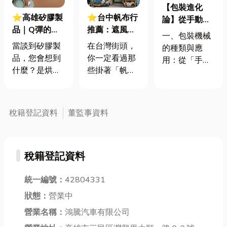
【包裝進化
⭐高雄矽膠製
⭐台中帆布行
論】從手動到
品｜Q彈的產
推薦：遮風避
全自動：你了
一、包裝機械
業之星，矽膠
雨全靠它！進
解現代包裝系
當談到矽膠製
在台灣街頭，
的種類與應
優缺點大解
帆布行前必看
統的革新速度
品，您會想到
你一定看過那
用：從「手」
密！一探其究
的「防護解密
嗎？
什麼？是烘焙
些掛著「帆布
走向「智慧」
竟您生活與科
指南」
墊上的可愛餅
行」招牌的老
包裝機械的進
技的隱形推
乾模具，還是
店，門口堆滿
化，反映了整
手！
手機殼那層柔
了藍白條紋布
體產線從粗放
稅籍登記資料
董監事資料
軟的保護？在
或是厚重的彩
到精緻的過
高科技蓬勃發
色捲簾。你以
程。傳統靠人
展的今日，矽
為那只是老派
力操作的流
稅籍登記資料
膠早已超越日
的雜貨店？
程， 在大量訂
常用品的範
不，帆布行其
單與快速交期
疇，成為各行
統一編號：
42804331
實是隱藏在巷
的壓力下，早
各業不可或缺
弄間的「空間
已不堪負荷。
狀態：
營業中
的關鍵材料。
與防護專
以下為幾種常
營業名稱：
鴻騰汽車有限公司
而作為台灣工
家」。當你有
見且應用廣泛