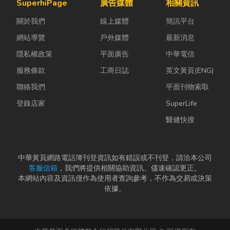
SuperhiPage
廣告媒體
相關資訊
關於我們
線上媒體
簡訊平台
網站導覽
戶外媒體
最新消息
隱私權政策
平面廣告
中華電信
服務條款
工商日誌
英文黃頁(ENG)
聯絡我們
平面刊物索取
登錄店家
SuperLife
醫健快搜
中華黃頁網路電話簿刊登資訊如有錯誤或不刊登，請洽本公司
客服信箱
，我們將提供相關協助資訊、儘速確認更正。
本網站內容及資訊僅作為使用者查詢參考，不作為交易或決策
依據。