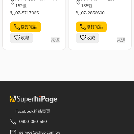
location_on
location_on
152號
135號
call
call
07-5717065
07-2856600
call
call
撥打電話
撥打電話
favorite
favorite
收藏
收藏
來源
來源
Facebook粉絲專頁
call
0800-080-580
mail
service@chyp.com.tw