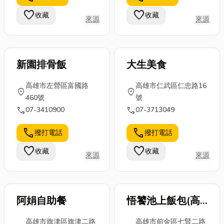
鏈不穩定、配
等等多樣問題
一份精緻回
favorite
favorite
收藏
收藏
來源
來源
送延誤及分散
解答，想了解
憶，今天小編
採購造成...
更...
就要來分享伴
手禮意...
新園排骨飯
大生美食
高雄市左營區富國路
高雄市仁武區仁忠路16
location_on
location_on
460號
號
call
call
07-3410900
07-3713049
call
call
撥打電話
撥打電話
favorite
favorite
收藏
收藏
來源
來源
阿娟自助餐
悟饕池上飯包(高
雄七賢店)
高雄市旗津區旗津二路
高雄市前金區七賢二路