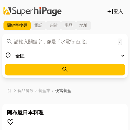
login
登入
關鍵字
搜尋
電話
進階
產品
地址
關鍵字
search
/
地區
place
search
首頁
home
chevron_right
食品餐飲
chevron_right
餐盒業
chevron_right
便當餐盒
阿布屋日本料理
favorite