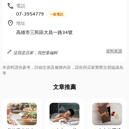
call
電話
07-3954779
一般電話
location_on
地址
高雄市三民區大昌一路34號
edit
資料來源
這我是店家，我想要編輯
本資料謹供參考，詳細交易及服務內容，請依與店家實際交易協議為
準
文章推薦