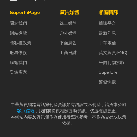
SuperhiPage
廣告媒體
相關資訊
關於我們
線上媒體
簡訊平台
網站導覽
戶外媒體
最新消息
隱私權政策
平面廣告
中華電信
服務條款
工商日誌
英文黃頁(ENG)
聯絡我們
平面刊物索取
登錄店家
SuperLife
醫健快搜
中華黃頁網路電話簿刊登資訊如有錯誤或不刊登，請洽本公司
客服信箱
，我們將提供相關協助資訊、儘速確認更正。
本網站內容及資訊僅作為使用者查詢參考，不作為交易或決策
依據。