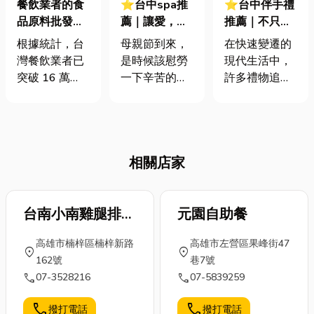
餐飲業者的食
⭐台中spa推
⭐台中伴手禮
品原料批發省
薦｜讓愛，從
推薦｜不只是
錢智慧，讓你
指尖傳遞！為
「禮」，更是
根據統計，台
母親節到來，
在快速變遷的
的利潤翻倍
辛勞的媽媽，
「惦記」！一
灣餐飲業者已
是時候該慰勞
現代生活中，
獻上最溫柔的
篇搞懂如何挑
突破 16 萬
一下辛苦的媽
許多禮物追求
舒壓按摩
選伴手禮
家，但新開店
媽，那想讓媽
價值與實用，
的平均存活率
媽放鬆一下，
但有種禮物卻
卻不到 50%。
不妨就來看一
是為了傳遞最
在這樣快速變
下這篇台中按
溫暖的人情
相關店家
動的市場中，
摩！文內除了
味，那就是
餐飲業者必須
會分享台中
「伴手禮」，
在菜品創新與
SPA按摩優質
它不一定是最
成本控管間取
台南小南雞腿排骨
店家，還會分
元園自助餐
名貴的，卻承
得平衡。然
享一下有關按
載著贈禮者的
大王
高雄市楠梓區楠梓新路
高雄市左營區果峰街47
而，許多業者
摩冷知識，像
惦記與祝福。
location_on
location_on
162號
巷7號
在食品原料批
是多久按摩一
無論是從遠方
call
call
07-3528216
07-5839259
發上面臨各種
次、按摩有什
帶回的一份在
挑戰，包括價
麼好處、為什
地特產，還是
call
call
撥打電話
撥打電話
格波動、供應
麼按摩會痛......
活動結束後的