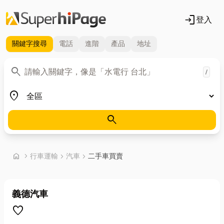
login
登入
關鍵字
搜尋
電話
進階
產品
地址
關鍵字
search
/
地區
place
search
首頁
home
chevron_right
行車運輸
chevron_right
汽車
chevron_right
二手車買賣
義德汽車
favorite