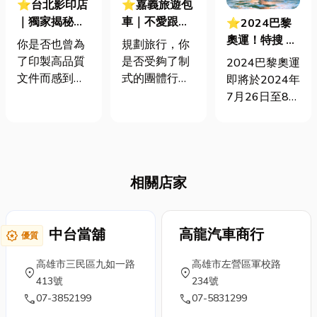
⭐台北影印店
⭐嘉義旅遊包
｜獨家揭秘！
車｜不愛跟
⭐2024巴黎
影印店獨家服
團、不愛自
奧運！特搜 10
你是否也曾為
規劃旅行，你
務全攻略：讓
駕？包車旅遊
個奧運你所不
了印製高品質
是否受夠了制
2024巴黎奧運
你印出專業級
給你專屬的自
知道的冷知識
文件而感到困
式的團體行
即將於2024年
成果的秘密！
由與深度！
~一起在 MOD
惑？別再只是
程，或是自駕
7月26日至8月
為中華隊選手
將檔案全交給
得面對路線、
11日在法國舉
加油吧！
店員處理了！
停車、疲勞駕
行！在2024巴
這篇文章將帶
駛的壓力？那
黎奧運的舉辦
你深入了解專
麼，包車旅遊
中，我們期待
業影印店的獨
或許正是你尋
相關店家
見證運動的力
家服務，從檔
找的理想方
量，感受世界
案準備、紙材
案！這不僅僅
各地運動員的
選擇到後製裝
是一種交通選
中台當舖
高龍汽車商行
拼搏精神，並
award_star
優質
訂，讓你一步
擇，更是一種
共同見證一場
步了解印出完
高雄市三民區九如一路
能讓你深度體
高雄市左營區軍校路
屬於全人類的
location_on
location_on
美作品的關
413號
驗景點、盡享
234號
盛會。關於奧
call
call
鍵。 我們將
07-3852199
高度彈性與個
07-5831299
運這場運動賽
逐步拆解每個
人化的旅行方