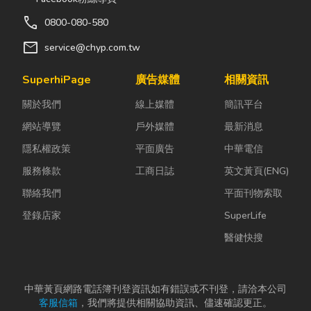
call
0800-080-580
mail
service@chyp.com.tw
SuperhiPage
廣告媒體
相關資訊
關於我們
線上媒體
簡訊平台
網站導覽
戶外媒體
最新消息
隱私權政策
平面廣告
中華電信
服務條款
工商日誌
英文黃頁(ENG)
聯絡我們
平面刊物索取
登錄店家
SuperLife
醫健快搜
中華黃頁網路電話簿刊登資訊如有錯誤或不刊登，請洽本公司
客服信箱
，我們將提供相關協助資訊、儘速確認更正。