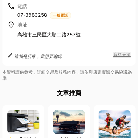
call
電話
07-3983258
一般電話
location_on
地址
高雄市三民區大順二路257號
edit
資料來源
這我是店家，我想要編輯
本資料謹供參考，詳細交易及服務內容，請依與店家實際交易協議為
準
文章推薦