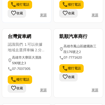
事，你了解的
call
call
撥打電話
撥打電話
環節的專業知
式。它將傳統
有多少呢？！
識，讓你從小
的「移動過
文章特搜 10
favorite
favorite
收藏
收藏
來源
來源
白晉升...
程」轉化為
個...
「專屬、...
台灣貨車網
凱順汽車商行
認識我們: 1.可以依據
高雄市鳳山區建國路三
location_on
地域去選擇車輛 2.分類
段176號之2
架構完整 3.開放 各家
call
高雄市大寮區大漢路
07-7771620
location_on
中古貨車商行 進駐的
590號之3
專業仲介平台 4.登入車
call
撥打電話
call
07-7037305
輛完全免費!! 5.各版面
favorite
收藏
之間操作容易 6.客服人
call
撥打電話
員親切有熱忱~!
favorite
收藏
來源
來源