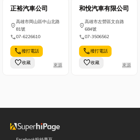
正裕汽車公司
和悅汽車有限公司
高雄市岡山區中山北路
高雄市左營區文自路
location_on
location_on
81號
684號
call
call
07-6226610
07-3506562
call
call
撥打電話
撥打電話
favorite
favorite
收藏
收藏
來源
來源
Facebook粉絲專頁