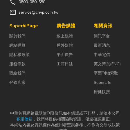
call
0800-080-580
mail
service@chyp.com.tw
SuperhiPage
廣告媒體
相關資訊
關於我們
線上媒體
簡訊平台
網站導覽
戶外媒體
最新消息
隱私權政策
平面廣告
中華電信
服務條款
工商日誌
英文黃頁(ENG)
聯絡我們
平面刊物索取
登錄店家
SuperLife
醫健快搜
中華黃頁網路電話簿刊登資訊如有錯誤或不刊登，請洽本公司
客服信箱
，我們將提供相關協助資訊、儘速確認更正。
本網站內容及資訊僅作為使用者查詢參考，不作為交易或決策