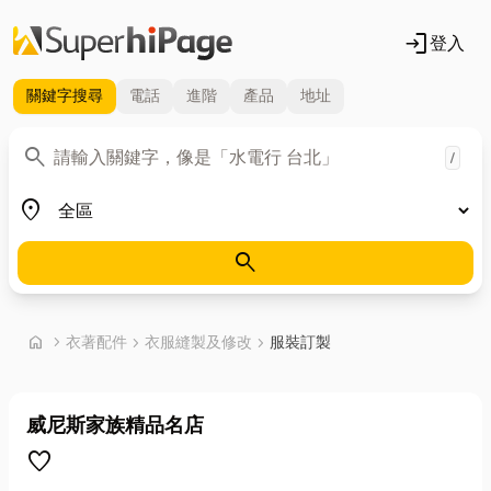
login
登入
關鍵字
搜尋
電話
進階
產品
地址
關鍵字
search
/
地區
place
search
首頁
home
chevron_right
衣著配件
chevron_right
衣服縫製及修改
chevron_right
服裝訂製
威尼斯家族精品名店
favorite