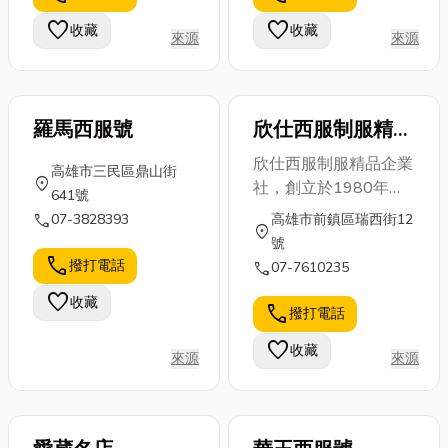
9001、ISO
化駕駛體驗、
入，也讓 A7
favorite
favorite
收藏
收藏
來源
來源
14...
營造個人化氛
重劃區生活機
圍，甚至能為
能...
愛車...
羅馬西服號
欣仕西服制服精品
企業社
欣仕西服制服精品企業
高雄市三民區鼎山街
location_on
社，創立於1980年，
641號
採個別量身訂製高貴不
call
07-3828393
高雄市前鎮區瑞西街12
location_on
貴，歡迎洽詢。
號
call
撥打電話
call
07-7610235
favorite
收藏
call
撥打電話
favorite
收藏
來源
來源