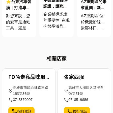
掌握企業輔導
⭐台東汽車裝
A7重劃區的未
認證，讓您的
潢｜打造專屬
來藍圖：新北
品牌更具競爭
移動城堡！汽
最受矚目的宜
企業輔導認證
對您來說，您
A7重劃區 位
力！
車內裝改造風
居核心
的重要性 在現
的愛車是通勤
於機捷沿線，
格全解析
今競爭激烈的
工具，還是展
緊鄰林口、新
市場環境中，
現自我風格、
莊副都心與桃
企業的專業性
享受駕馭樂趣
園航空城，是
與可信度成為
的私密空間
串連北北桃的
消費者與合作
呢？隨著車輛
重要樞紐。 近
夥伴最關心的
相關店家
使用時間越
年來，中華郵
因素。 而企業
長，您是否也
政物流園區與
輔導認證不僅
希望能為它注
樂善科技園區
是提升品牌形
入新氣象，不
FD%走私品味服
名家西服
相繼落腳，為
象的方式，更
僅提升內裝的
當地帶來龐大
飾店(三多店)
是強化管理、
高雄市前鎮區林森三路
高雄市大樹區久堂里自
質感，更增添
的就業機會與
location_on
location_on
拓展市場的關
193巷36號
強巷51號
實用機能？汽
商業需求。 這
鍵策略。 無論
call
call
07-5370997
07-6519686
車裝潢不只是
樣的產業聚落
是國際認證
單純的美化車
效應，不僅帶
call
call
（如 ISO
撥打電話
撥打電話
室，它更是優
動了人口移