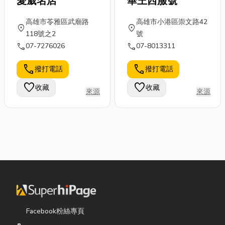
愛葳名店
華王西服號
高雄市苓雅區武廟路
高雄市小港區崇文路42
location_on
location_on
118號之2
號
call
call
07-7276026
07-8013311
call
call
撥打電話
撥打電話
favorite
favorite
收藏
收藏
來源
來源
Facebook粉絲專頁