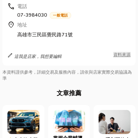
call
電話
07-3984030
一般電話
location_on
地址
高雄市三民區覺民路71號
edit
資料來源
這我是店家，我想要編輯
本資料謹供參考，詳細交易及服務內容，請依與店家實際交易協議為
準
文章推薦