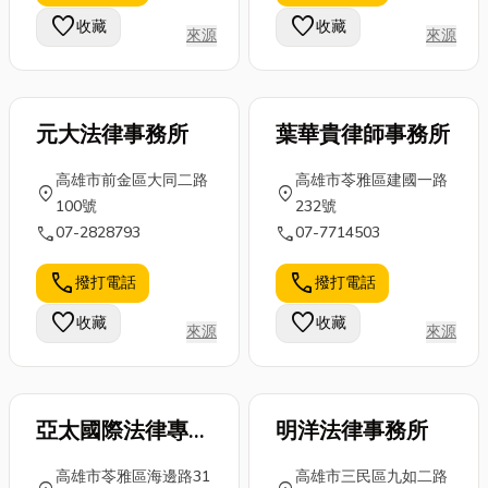
這時候，專業
及台北抓漏價
水機保養的關
favorite
favorite
收藏
收藏
來源
來源
的洗衣店就是
格，想了解更
鍵知識，文末
你的最佳幫
多就別錯過！
還會提供花蓮
手！從日...
...
飲水機...
元大法律事務所
葉華貴律師事務所
高雄市前金區大同二路
高雄市苓雅區建國一路
location_on
location_on
100號
232號
call
call
07-2828793
07-7714503
call
call
撥打電話
撥打電話
favorite
favorite
收藏
收藏
來源
來源
亞太國際法律專利
明洋法律事務所
商標事務所
高雄市苓雅區海邊路31
高雄市三民區九如二路