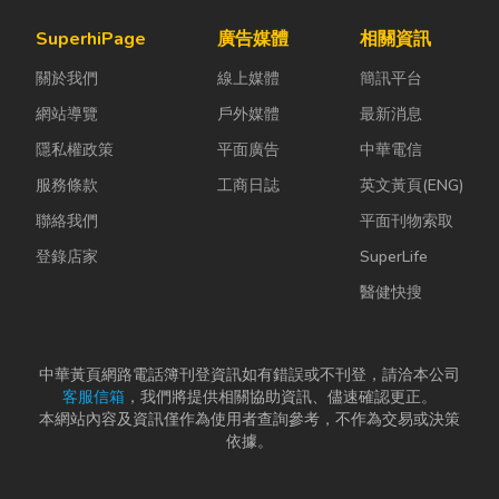
SuperhiPage
廣告媒體
相關資訊
關於我們
線上媒體
簡訊平台
網站導覽
戶外媒體
最新消息
隱私權政策
平面廣告
中華電信
服務條款
工商日誌
英文黃頁(ENG)
聯絡我們
平面刊物索取
登錄店家
SuperLife
醫健快搜
中華黃頁網路電話簿刊登資訊如有錯誤或不刊登，請洽本公司
客服信箱
，我們將提供相關協助資訊、儘速確認更正。
本網站內容及資訊僅作為使用者查詢參考，不作為交易或決策
依據。