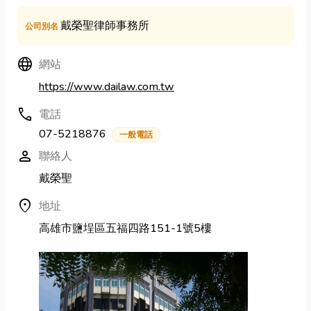
戴榮聖律師事務所
公司別名
Language
網站
https://www.dailaw.com.tw
call
電話
07-5218876
一般電話
person
聯絡人
戴榮聖
location_on
地址
高雄市鹽埕區五福四路151-1號5樓