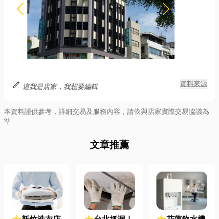
edit
資料來源
這我是店家，我想要編輯
本資料謹供參考，詳細交易及服務內容，請依與店家實際交易協議為
準
文章推薦