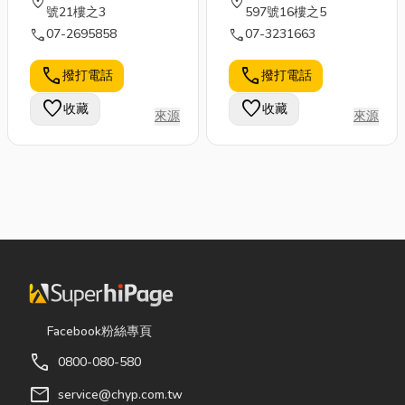
location_on
location_on
號21樓之3
597號16樓之5
call
call
07-2695858
07-3231663
call
call
撥打電話
撥打電話
favorite
favorite
收藏
收藏
來源
來源
Facebook粉絲專頁
call
0800-080-580
mail
service@chyp.com.tw