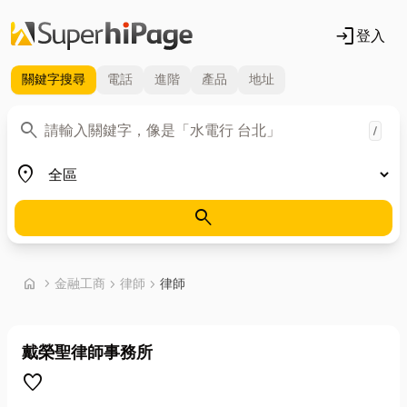
login
登入
關鍵字
搜尋
電話
進階
產品
地址
關鍵字
search
/
地區
place
search
首頁
home
chevron_right
金融工商
chevron_right
律師
chevron_right
律師
戴榮聖律師事務所
favorite