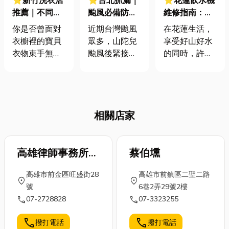
⭐新竹洗衣店
⭐台北抓漏｜
⭐花蓮飲水機
推薦｜不同布
颱風必備防漏
維修指南：對
料的洗滌保養
指南，別讓屋
抗石灰質水
你是否曾面對
近期台灣颱風
在花蓮生活，
指南：選對洗
漏偏逢連夜
垢，專業保養
衣櫥裡的寶貝
眾多，山陀兒
享受好山好水
衣方式和洗衣
雨！精選優質
全攻略！
衣物束手無
颱風後緊接著
的同時，許多
店讓愛衣壽命
抓漏公司，解
策？那件心愛
又有康芮颱風
人家中都有一
更長久！
決漏水問題！
的絲質襯衫、
侵台，那根據
個共同的困
昂貴的羊毛大
新聞報導，北
擾：「為什麼
衣，或是沾染
部、東部都傳
我的飲水機用
相關店家
特殊污漬的布
出諸多災情，
不到一年，出
料，讓你遲遲
很多人家裡也
水量就變小，
不敢動手清
因為颱風侵
甚至加熱管開
洗，深怕一不
高雄律師事務所張
襲，而房屋漏
蔡伯壎
始發出怪
小心就毀了
水。那麼今天
聲？」這其實
清雄
高雄市前金區旺盛街28
高雄市前鎮區二聖二路
它？又或者，
小編就來當抓
與花蓮的水質
location_on
location_on
號
6巷2弄29號2樓
忙碌的生活讓
漏達人，分享
息息相關。本
call
call
07-2728828
07-3323255
你根本抽不出
一些防颱知識
文將為您解析
時間處理堆積
還有台北抓漏
在花蓮進行飲
call
call
撥打電話
撥打電話
如山的衣物？
公司推薦，以
水機維修與飲