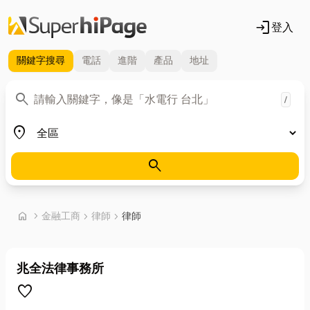
login
登入
關鍵字
搜尋
電話
進階
產品
地址
關鍵字
search
/
地區
place
search
首頁
home
chevron_right
金融工商
chevron_right
律師
chevron_right
律師
兆全法律事務所
favorite