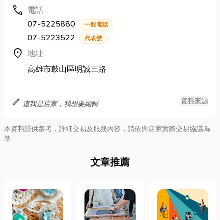
call
電話
07-5225880
一般電話
07-5223522
代表號
location_on
地址
高雄市鼓山區明誠三路
edit
資料來源
這我是店家，我想要編輯
本資料謹供參考，詳細交易及服務內容，請依與店家實際交易協議為
準
文章推薦