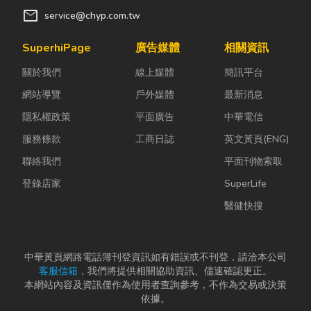
mail
service@chyp.com.tw
SuperhiPage
廣告媒體
相關資訊
關於我們
線上媒體
簡訊平台
網站導覽
戶外媒體
最新消息
隱私權政策
平面廣告
中華電信
服務條款
工商日誌
英文黃頁(ENG)
聯絡我們
平面刊物索取
登錄店家
SuperLife
醫健快搜
中華黃頁網路電話簿刊登資訊如有錯誤或不刊登，請洽本公司
客服信箱
，我們將提供相關協助資訊、儘速確認更正。
本網站內容及資訊僅作為使用者查詢參考，不作為交易或決策
依據。