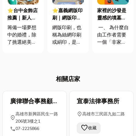
⭐台中金飾店
⭐嘉義網版印
家裡的沙發是
推薦｜新人必
刷｜網版印刷
靈感的墳墓？
看！婚禮金飾
是什麼？網版
三個理由告訴
籌備一場夢想
網版印刷，也
一、 為什麼自
習俗是什麼？
印刷原理、優
你，自由工作
中的婚禮，除
稱為絲網印刷
由工作者需要
一篇搞懂六禮
缺點分析，了
者的你需要一
了挑選絕美的
或絹印，是一
一個「非家」
金飾
解這篇就夠
個「會呼吸」
婚紗與場地，
種歷史悠久且
的辦公位？
的辦公位！
婚嫁金飾更是
用途廣泛的印
很多剛踏入自
不可或缺的甜
刷技術。它最
由職業者行列
蜜信物。許多
大的優勢在於
的人，最開心
相關店家
準備邁入禮堂
能適用於非常
的莫過於「省
的新人，面對
多種類的印刷
下交通時間」
繁複的六禮金
材料，因此應
與「租金成
飾習俗、不透
廣律聯合事務顧問
用範圍極廣。
宣泰法律事務所
本」。但當你
明的黃金牌
接下來的文章
的生活與工作
有限公司
location_on
高雄市新興區民生一路
高雄市三民區九如二路
價，以及琳瑯
將會介紹網版
完全重疊，隱
location_on
206號3樓之1
滿目的台中金
印刷的原理、
形的代價便開
favorite
收藏
call
07-2225866
飾店選擇時，
優缺點，以及
始浮現：