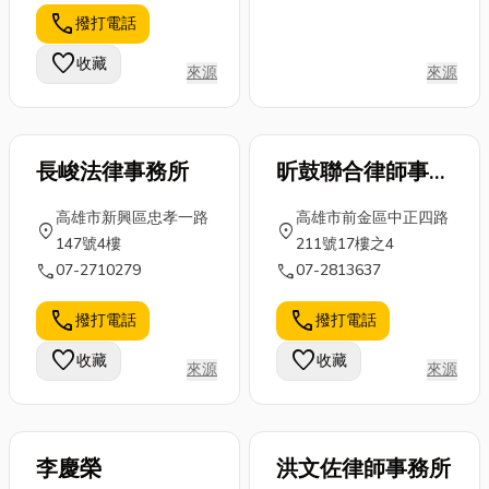
常常感到無從
一些相關知
1. 破碎化的專
call
撥打電話
下手，不知道
識。文末還會
注力：環境暗
金飾該買、該
推薦嘉義網版
示的力量 大腦
favorite
收藏
來源
來源
租，還是該準
印刷店家。如
是一...
備多少重量？
果你想深入了
別...
解...
長峻法律事務所
昕鼓聯合律師事務
所
高雄市新興區忠孝一路
高雄市前金區中正四路
location_on
location_on
147號4樓
211號17樓之4
call
call
07-2710279
07-2813637
call
call
撥打電話
撥打電話
favorite
favorite
收藏
收藏
來源
來源
李慶榮
洪文佐律師事務所