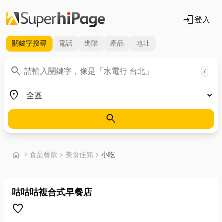
login
登入
關鍵字
搜尋
電話
進階
產品
地址
關鍵字
search
/
地區
place
search
首頁
home
chevron_right
食品餐飲
chevron_right
美食佳餚
chevron_right
小吃
咕咕咕複合式早餐店
favorite