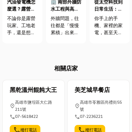
汽油發電機怎
🏢 南部外牆防
從太空科技到
麼選？露營、
水工程與高空
日常生活：特
施工、居家備
清潔專業指南
殊金屬研發代
不論你是露營
外牆問題，往
你手上的手
用都靠它！
｜守護建築安
工如何撐起現
玩家、工地老
往都是「慢慢
機、家裡的家
全與美觀的關
代產品？
手，還是想在
累積」出來的
電，甚至天上
鍵
家裡備一台應
在南部地區，
的飛機，都少
急用的電力設
建築物每天都
不了特殊金屬
備，汽油發電
面對著極端的
研發代工的技
機都是許多人
天氣挑戰。夏
術支持。當金
相關店家
首選。它體積
季的強烈日
屬與工程塑膠
小、操作簡
曬、午後突如
互相搭配，再
單、啟動快
其來的雷陣
透過專業的特
速，是應付突
黑乾溫州餛飩大王
雨，以及每年
美芝城早餐店
殊金屬研發代
發停電或無電
都可能帶來災
工整合，就能
高雄市鹽埕區大仁路
高雄市苓雅區尚禮街55
環境的好幫
害的颱風，這
讓各種設備變
location_on
location_on
211號
號
手。不過市面
些都對外牆構
得更強、更耐
call
call
07-5618422
07-2236221
上款式這麼
造造成長期的
用。材料看似
多，該怎麼
損耗。很多人
冷冰冰，其實
call
call
撥打電話
撥打電話
挑？哪些細節
以為只要室內
充滿有趣的故