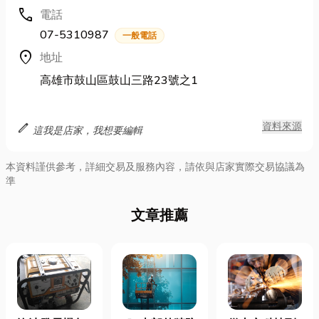
call
電話
07-5310987
一般電話
location_on
地址
高雄市鼓山區鼓山三路23號之1
edit
資料來源
這我是店家，我想要編輯
本資料謹供參考，詳細交易及服務內容，請依與店家實際交易協議為
準
文章推薦