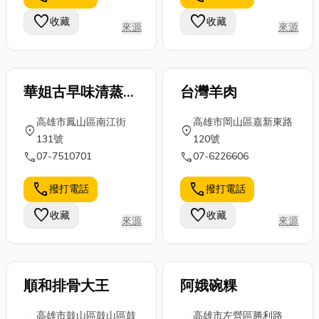
一定要注意？
牆面沒有明顯
事。接下來的
favorite
favorite
收藏
收藏
來源
來源
今天就來跟大
滲水或剝落，
五點，帶你快
家聊聊汽油發
就代表房子
速認識這些隱
電機的...
一...
形...
華姐古早味清蒸肉
台灣羊肉
圓
高雄市鳳山區南江街
高雄市岡山區嘉新東路
location_on
location_on
131號
120號
call
call
07-7510701
07-6226606
call
call
撥打電話
撥打電話
favorite
favorite
收藏
收藏
來源
來源
順和排骨大王
阿娥碗粿
高雄市鼓山區鼓山區鼓
高雄市左營區勝利路