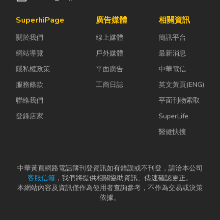
SuperhiPage
廣告媒體
相關資訊
關於我們
線上媒體
簡訊平台
網站導覽
戶外媒體
最新消息
隱私權政策
平面廣告
中華電信
服務條款
工商日誌
英文黃頁(ENG)
聯絡我們
平面刊物索取
登錄店家
SuperLife
醫健快搜
中華黃頁網路電話簿刊登資訊如有錯誤或不刊登，請洽本公司
客服信箱
，我們將提供相關協助資訊、儘速確認更正。
本網站內容及資訊僅作為使用者查詢參考，不作為交易或決策
依據。