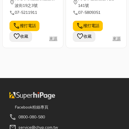
location_on
location_on
波街19之3號
141號
call
call
07-5211911
07-5809351
call
call
撥打電話
撥打電話
favorite
favorite
收藏
收藏
來源
來源
Facebook粉絲專頁
call
0800-080-580
mail
service@chyp.com.tw