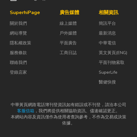
SuperhiPage
廣告媒體
相關資訊
關於我們
線上媒體
簡訊平台
網站導覽
戶外媒體
最新消息
隱私權政策
平面廣告
中華電信
服務條款
工商日誌
英文黃頁(ENG)
聯絡我們
平面刊物索取
登錄店家
SuperLife
醫健快搜
中華黃頁網路電話簿刊登資訊如有錯誤或不刊登，請洽本公司
客服信箱
，我們將提供相關協助資訊、儘速確認更正。
本網站內容及資訊僅作為使用者查詢參考，不作為交易或決策
依據。