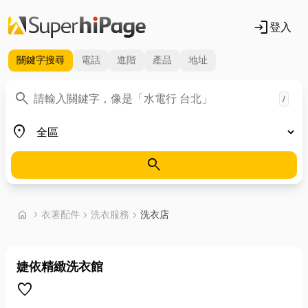
login
登入
關鍵字
搜尋
電話
進階
產品
地址
關鍵字
search
/
地區
place
search
首頁
home
chevron_right
衣著配件
chevron_right
洗衣服務
chevron_right
洗衣店
婕依精緻洗衣館
favorite