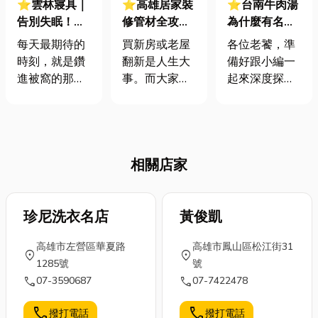
⭐雲林寢具｜
⭐高雄居家裝
⭐台南牛肉湯
告別失眠！從
修管材全攻
為什麼有名？
認識寢具開
略：常用種類
老饕必讀！揭
每天最期待的
買新房或老屋
各位老饕，準
始，一篇文教
規格與耐用度
秘你不知道的
時刻，就是鑽
翻新是人生大
備好跟小編一
你挑選材質、
比較，水電師
溫體牛傳奇！
進被窩的那一
事。而大家往
起來深度探索
功能！
傅沒說的挑選
刻。一張舒適
往只看得到漂
這碗傳奇的府
秘訣
的床，不只讓
亮的客廳和精
城滋味了嗎？
你睡得好，更
美的系統櫃。
一提到台南，
能療癒一整天
但是，藏在牆
大家第一個想
相關店家
的疲憊。好的
壁裡面的管
到的絕對是那
寢具，是提升
材，才是房子
碗熱騰騰的台
生活品質最直
的心血管系
南牛肉湯！你
接的投資，它
珍尼洗衣名店
統。水管一旦
黃俊凱
可能疑惑，台
能改變你的睡
漏水，昂貴的
南為什麼那麼
高雄市左營區華夏路
高雄市鳳山區松江街31
眠，進而影響
木地板和裝潢
多牛肉湯店？
location_on
location_on
1285號
號
你的每一天。
都會全部泡
又為什麼有的
call
call
07-3590687
07-7422478
這篇文章將帶
湯。為了不讓
店家可以做到
你從材質、功
這種遺憾發生
24小時台南牛
call
call
撥打電話
撥打電話
能到保養，全
在你的新家，
肉湯？其實，