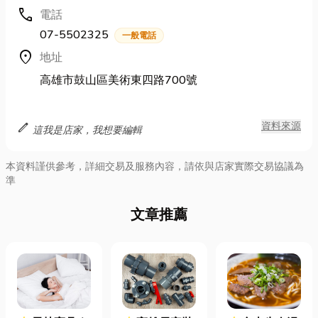
call
電話
07-5502325
一般電話
location_on
地址
高雄市鼓山區美術東四路700號
edit
資料來源
這我是店家，我想要編輯
本資料謹供參考，詳細交易及服務內容，請依與店家實際交易協議為
準
文章推薦