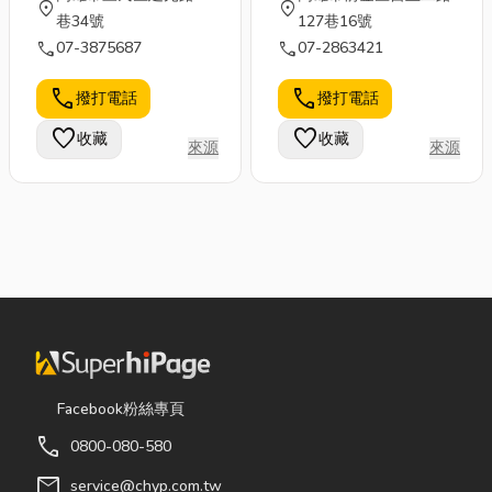
location_on
location_on
巷34號
127巷16號
call
call
07-3875687
07-2863421
call
call
撥打電話
撥打電話
favorite
favorite
收藏
收藏
來源
來源
Facebook粉絲專頁
call
0800-080-580
mail
service@chyp.com.tw