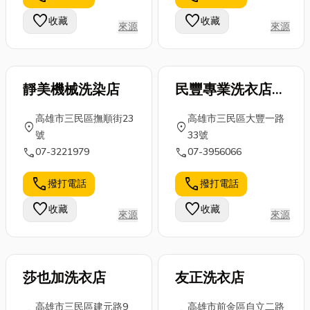
面認識寢具是
今天這篇文章
這道美食之所
favorite
favorite
收藏
收藏
來源
來源
什麼，以及如
就用最白話、
以台南牛肉湯
何挑選一套
最接地氣的方
為什麼有名...
適...
式，帶...
靜美機械洗染店
民豐專業洗衣店
(大豐店)
高雄市三民區撫順街23
高雄市三民區大豐一路
location_on
location_on
號
33號
call
call
07-3221979
07-3956066
call
call
撥打電話
撥打電話
favorite
favorite
收藏
收藏
來源
來源
莎也加洗衣店
友正洗衣店
高雄市三民區建元路9
高雄市前金區自立二路