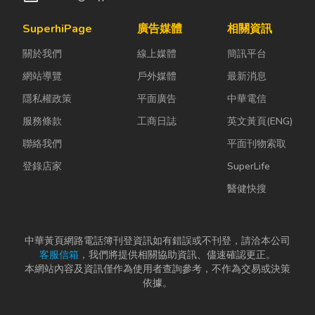
SuperhiPage
廣告媒體
相關資訊
關於我們
線上媒體
簡訊平台
網站導覽
戶外媒體
最新消息
隱私權政策
平面廣告
中華電信
服務條款
工商日誌
英文黃頁(ENG)
聯絡我們
平面刊物索取
登錄店家
SuperLife
醫健快搜
中華黃頁網路電話簿刊登資訊如有錯誤或不刊登，請洽本公司
客服信箱
，我們將提供相關協助資訊、儘速確認更正。
本網站內容及資訊僅作為使用者查詢參考，不作為交易或決策
依據。