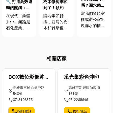
🔧 打造高效運
樹木修剪季節
嗎？漏水鑑定
轉的關鍵：從
到了！預約專
攻略報你知！
當我們發現家
泵浦零件到無
業服務，讓您
在現代工業體
隨著季節變
裡或辦公室出
軸封泵浦檢修
的愛樹健康生
系中，無論是
換，庭院的樹
現漏水的情況
的全方位解析
長！
石化產業、半
木和雜草也開
時，總是讓人
導體製程，甚
始茂盛起來。
心頭一沉。漏
至是日常生活
這時候，適當
水不僅會造成
中的供水與冷
的樹木修剪和
財物損失，長
卻系統，泵浦
除草砍樹就顯
期下來還可能
相關店家
都扮演著不可
得格外重要。
對建築結構造
或缺的角色。
修剪不僅能讓
成損害， 因此
它就像人體的
樹木保持健康
及時找出漏水
心臟，負責輸
BOX數位影像沖
的生長狀態，
采光集彩色沖印
的原因並加以
送各種流體，
也能避免颱風
印館
處理是非常重
高雄市三民區鼎中路
高雄市新興區尚義街
維持整體運作
季節時樹枝斷
location_on
location_on
要的。今天，
540號
161號
的穩定與效
裂的風險。而
我就來跟大家
call
call
07-3106375
07-2268646
率。然而，一
清除雜草則能
聊聊，漏水原
台泵浦的效能
讓庭院看起來
因如何釐清以
call
call
撥打電話
撥打電話
與壽命，往往
更整潔，減少