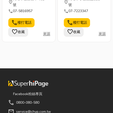
location_on
location_on
號
號
call
call
07-5816957
07-7223347
call
call
撥打電話
撥打電話
favorite
favorite
收藏
收藏
來源
來源
Facebook粉絲專頁
call
0800-080-580
mail
service@chyp.com.tw