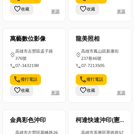
及在進行漏水
取決於細節
蚊蟲滋生。 除
favorite
favorite
收藏
收藏
鑑定時的注意
來源
來源
——也就是每
了庭院內部，
事項。 ...
一個關鍵的泵
房屋的外觀...
浦零...
萬藝數位影像
龍美照相
高雄市左營區孟子路
高雄市鳳山區新康街
location_on
location_on
376號
237巷46號
call
call
07-3432198
07-7213505
call
call
撥打電話
撥打電話
favorite
favorite
收藏
收藏
來源
來源
金典彩色沖印
柯達快速沖印(憲
政路)
高雄市左營區翠峰路26
高雄市苓雅區憲政路57