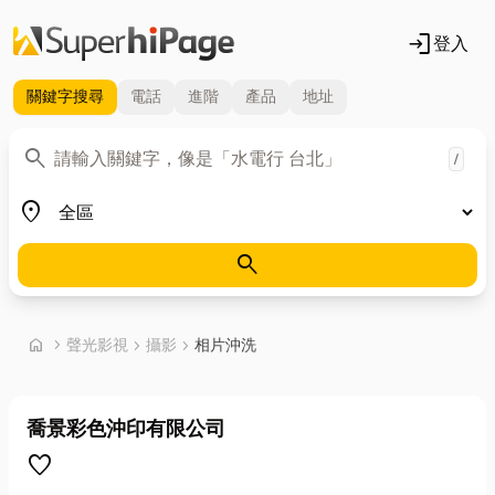
login
登入
關鍵字
搜尋
電話
進階
產品
地址
關鍵字
search
/
地區
place
search
首頁
home
chevron_right
聲光影視
chevron_right
攝影
chevron_right
相片沖洗
喬景彩色沖印有限公司
favorite