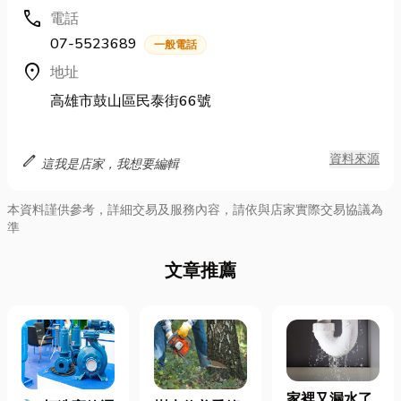
call
電話
07-5523689
一般電話
location_on
地址
高雄市鼓山區民泰街66號
edit
資料來源
這我是店家，我想要編輯
本資料謹供參考，詳細交易及服務內容，請依與店家實際交易協議為
準
文章推薦
家裡又漏水了