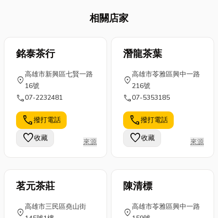
相關店家
銘泰茶行
潛龍茶葉
高雄市新興區七賢一路
高雄市苓雅區興中一路
location_on
location_on
16號
216號
call
call
07-2232481
07-5353185
call
call
撥打電話
撥打電話
favorite
favorite
收藏
收藏
來源
來源
茗元茶莊
陳清標
高雄市三民區堯山街
高雄市苓雅區興中一路
location_on
location_on