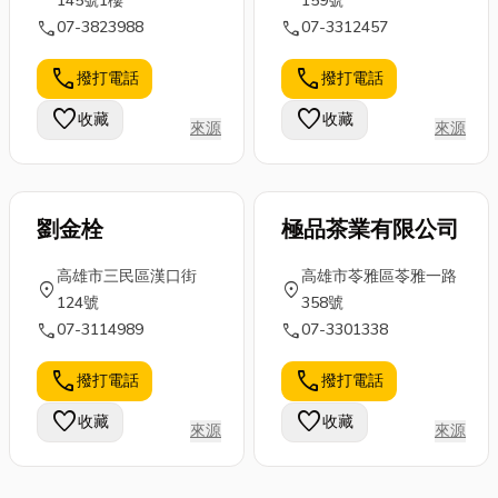
145號1樓
159號
call
call
07-3823988
07-3312457
call
call
撥打電話
撥打電話
favorite
favorite
收藏
收藏
來源
來源
劉金栓
極品茶業有限公司
高雄市三民區漢口街
高雄市苓雅區苓雅一路
location_on
location_on
124號
358號
call
call
07-3114989
07-3301338
call
call
撥打電話
撥打電話
favorite
favorite
收藏
收藏
來源
來源