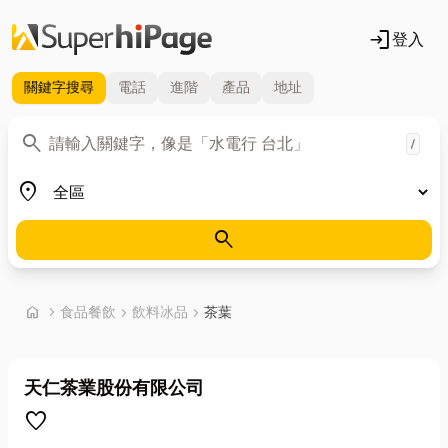
login
登入
關鍵字
搜尋
電話
進階
產品
地址
關鍵字
search
/
地區
place
search
首頁
home
chevron_right
食品餐飲
chevron_right
飲料冰品
chevron_right
茶葉
天仁茶業股份有限公司
favorite