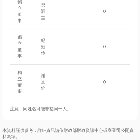
獨
鄧
立
泗
0
董
堂
事
獨
紀
立
冠
0
董
伶
事
獨
謝
立
文
0
董
銓
事
注意：同姓名可能非指同一人。
本資料謹供參考，詳細資訊請依財政部財政資訊中心或商業司公開資
料為準。