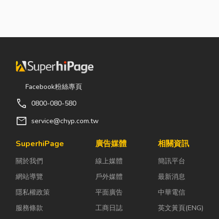
Facebook粉絲專頁
call
0800-080-580
mail
service@chyp.com.tw
SuperhiPage
廣告媒體
相關資訊
關於我們
線上媒體
簡訊平台
網站導覽
戶外媒體
最新消息
隱私權政策
平面廣告
中華電信
服務條款
工商日誌
英文黃頁(ENG)