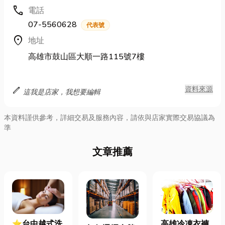
call
電話
07-5560628
代表號
location_on
地址
高雄市鼓山區大順一路115號7樓
edit
資料來源
這我是店家，我想要編輯
本資料謹供參考，詳細交易及服務內容，請依與店家實際交易協議為
準
文章推薦
高雄冷凍衣褲
⭐台中越式洗