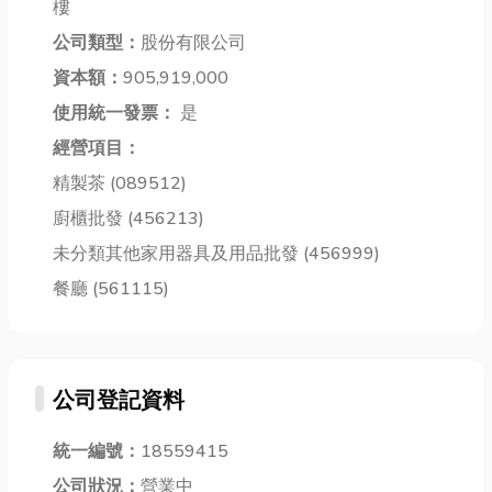
樓
之下似乎與
我們熟悉的台
率作業 在眾多
「保暖」背道
式洗髮有什麼
公司類型：
股份有限公司
搬運設備中...
而馳，但事...
差異...
資本額：
905,919,000
使用統一發票：
是
經營項目：
精製茶 (089512)
廚櫃批發 (456213)
未分類其他家用器具及用品批發 (456999)
餐廳 (561115)
公司登記資料
統一編號：
18559415
公司狀況：
營業中