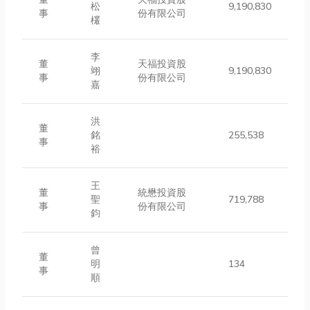
松
9,190,830
事
份有限公司
欉
李
董
天福投資股
翊
9,190,830
事
份有限公司
嘉
洪
董
銘
255,538
事
裕
王
董
統懋投資股
聖
719,788
事
份有限公司
鈞
曾
董
明
134
事
順