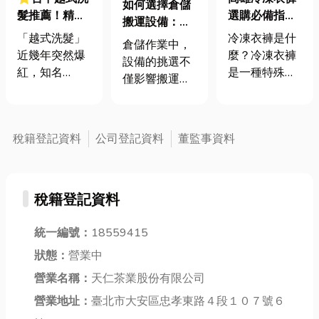
如何選擇倉儲
選購必備指
髮推薦！精選
搬運設備：堆
南：防寒衣物
9間人氣台中
冷凍衣褲是什
「越式洗髮」
高機、拖板
倉儲作業中，
成為你極端環
越式洗髮~越
麼？冷凍衣褲
近幾年突然爆
車、手推車比
設備的挑選不
境下的守護者
式洗髮與台式
是一種特殊的
紅，知名
較與選購指南
僅影響搬運速
洗髮的差異？
工作服，主要
Youtuber 紛紛
度，更關乎安
用於食品加
拍片介紹，也
全性與成本控
工、冷凍倉
愈來愈多人跟
制。不同的倉
稅籍登記資料
公司登記資料
董監事資料
儲、船舶漁艙
風體驗。隨著
儲環境與需
等需要長時間
生活節奏的加
求，適合搭配
在零下❄️溫度
快和壓力的增
不同的搬運工
環境中作業的
大，洗髮不僅
稅籍登記資料
具。那麼，在
場合。它們採
僅是日常清潔
堆高機、拖板
用多層結構面
的一部分，更
統一編號：
18559415
車與手推車之
料，能有效隔
成為了許多人
間，該如何找
狀態：
營業中
絕外界寒冷，
放鬆身心的重
到最適合的一
將身體的熱量
要方式。越式
營業名稱：
天仁茶業股份有限公司
款？ 堆高
牢牢鎖住🔒 冷
洗髮究竟有何
營業地址：
臺北市大安區忠孝東路４段１０７號６
機：適合大規
凍衣褲，乍聽
獨特之處？與
模倉儲與高效