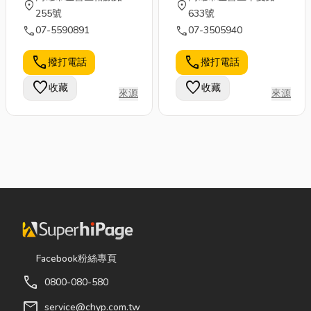
location_on
location_on
255號
633號
call
call
07-5590891
07-3505940
call
call
撥打電話
撥打電話
favorite
favorite
收藏
收藏
來源
來源
Facebook粉絲專頁
call
0800-080-580
mail
service@chyp.com.tw