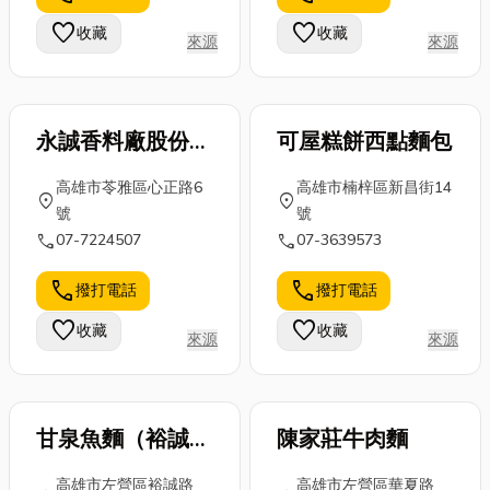
除了全力投入
感！文末小編
喔！想換床墊
favorite
favorite
收藏
收藏
考試準備之
來源
來源
也會分享新北
的你千萬別錯
外，到香火鼎
軟裝設計推薦
過！ ...
盛的...
公司...
永誠香料廠股份有
可屋糕餅西點麵包
限公司
高雄市苓雅區心正路6
高雄市楠梓區新昌街14
location_on
location_on
號
號
call
call
07-7224507
07-3639573
call
call
撥打電話
撥打電話
favorite
favorite
收藏
收藏
來源
來源
甘泉魚麵（裕誠
陳家莊牛肉麵
店）
高雄市左營區裕誠路
高雄市左營區華夏路