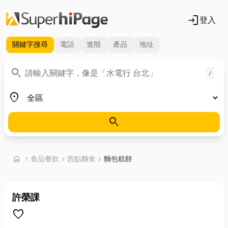
login
登入
關鍵字
搜尋
電話
進階
產品
地址
關鍵字
search
/
地區
place
search
首頁
home
chevron_right
食品餐飲
chevron_right
西點麵食
chevron_right
麵包糕餅
許榮課
favorite