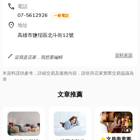
call
電話
07-5612926
一般電話
location_on
地址
高雄市鹽埕區北斗街12號
edit
資料來源
這我是店家，我想要編輯
本資料謹供參考，詳細交易及服務內容，請依與店家實際交易協議為
準
文章推薦
⭐文昌帝君要