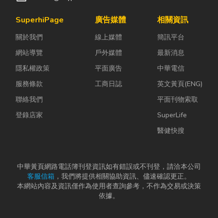
SuperhiPage
廣告媒體
相關資訊
關於我們
線上媒體
簡訊平台
網站導覽
戶外媒體
最新消息
隱私權政策
平面廣告
中華電信
服務條款
工商日誌
英文黃頁(ENG)
聯絡我們
平面刊物索取
登錄店家
SuperLife
醫健快搜
中華黃頁網路電話簿刊登資訊如有錯誤或不刊登，請洽本公司
客服信箱
，我們將提供相關協助資訊、儘速確認更正。
本網站內容及資訊僅作為使用者查詢參考，不作為交易或決策
依據。