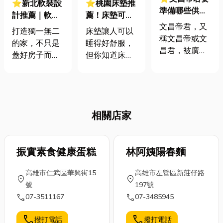
⭐新北軟裝設
⭐桃園床墊推
準備哪些供
計推薦｜軟裝
薦！床墊可以
品？拜文昌帝
文昌帝君，又
設計vs.室內設
用多久？怎麼
打造獨一無二
床墊讓人可以
君常見的10大
稱文昌帝或文
計，差在哪？
清潔？床墊指
的家，不只是
睡得好舒服，
供品！特搜北
昌君，被廣泛
3分鐘帶你了
南都在這！
蓋好房子而
但你知道床墊
部8間香火鼎
認為是文運和
解軟裝設計
已！近年來，
可以用多久
盛的文昌廟
學問的守護
「軟裝設計」
嗎？還有床墊
神。文昌帝君
這個詞越來越
髒了，床墊清
的信仰在唐宋
常被提起，到
潔該怎麼做 ？
時期開始廣泛
相關店家
底什麼是軟裝
別擔心！小編
流行，特別是
設計？它跟我
這就來解答！
在科舉制度盛
們熟悉的室內
另外，還要告
行的時代，文
設計又有什麼
振實素食健康蛋糕
訴你桃園有哪
林阿姨陽春麵
昌帝君被認為
不同呢？如果
些厲害的桃園
能夠保佑讀書
高雄市仁武區華興街15
高雄市左營區新莊仔路
你也嚮往一個
床墊推薦🤩這
location_on
location_on
人科考順利、
號
197號
充滿個人風格
些店家不只賣
學業有成。因
call
call
07-3511167
07-3485945
的居家空間，
好床墊，有時
此，每到考試
那這篇文章絕
候還有超值桃
季節，考生們
call
call
撥打電話
撥打電話
對能給你靈
園床墊特賣