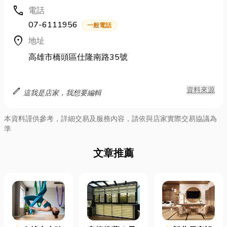
call
電話
07-6111956
一般電話
location_on
地址
高雄市橋頭區仕隆南路35號
edit
資料來源
這我是店家，我想要編輯
本資料謹供參考，詳細交易及服務內容，請依與店家實際交易協議為
準
文章推薦