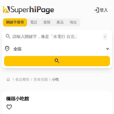
login
登入
關鍵字
搜尋
電話
進階
產品
地址
關鍵字
search
/
地區
place
search
首頁
home
chevron_right
食品餐飲
chevron_right
美食佳餚
chevron_right
小吃
橋頭小吃館
favorite