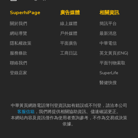
SuperhiPage
廣告媒體
相關資訊
關於我們
線上媒體
簡訊平台
網站導覽
戶外媒體
最新消息
隱私權政策
平面廣告
中華電信
服務條款
工商日誌
英文黃頁(ENG)
聯絡我們
平面刊物索取
登錄店家
SuperLife
醫健快搜
中華黃頁網路電話簿刊登資訊如有錯誤或不刊登，請洽本公司
客服信箱
，我們將提供相關協助資訊、儘速確認更正。
本網站內容及資訊僅作為使用者查詢參考，不作為交易或決策
依據。