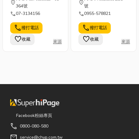
location_on
location_on
364號
號
call
call
07-3134156
0955-578821
call
call
撥打電話
撥打電話
favorite
favorite
收藏
收藏
來源
來源
Facebook粉絲專頁
call
0800-080-580
mail
service@chyp.com.tw