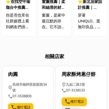
⭐在找空中瑜
窗簾推薦｜柔
⭐新北居家設
珈台中推薦
和絲滑的材質
計推薦｜
嗎？一文解析
打造獨一無二
UNIQLO、無
你是否也常在
窗簾，是家中
穿著
空中瑜珈好
的居家設計
印良品不夠
社群媒體上看
最沉默的存
UNIQLO、逛
處，開啟你的
看！來打造專
到網友們掛在
在。它不說
無印良品，已
反重力初體
屬你的日式禪
繽紛的掛布
話，卻每天默
經是許多台灣
驗！
風居所
上，做出優雅
默替我們守住
人的日常。你
如仙女般的動
光線與隱私。
是否也嚮往日
作？那其實就
清晨，第一縷
式設計風格的
相關店家
是所謂的「空
陽光總會透過
日式禪風美
中瑜珈」。空
它輕輕灑入，
學？從穿搭到
中瑜珈其實是
照亮房間，也
居家，日式風
一門對新手非
肉圓
照亮一天的開
周家酥烤蔥仔餅
格都深受歡
常友善、包容
始。傍晚，它
迎。今天，小
location_on
高雄市楠梓區創新路34
九如二路1號
性極高的運
隔開了外頭漸
編要帶你深入
location_on
call
號
07-3138133
動。如果你想
漸昏黃的天
了解日式裝潢
call
07-3538809
了解空中瑜珈
色，讓屋裡維
的獨特之處，
call
撥打電話
可以帶來什麼
持著安定與溫
從禪意到極
call
撥打電話
樣的好處，以
暖。有時陽光
簡，一窺日式