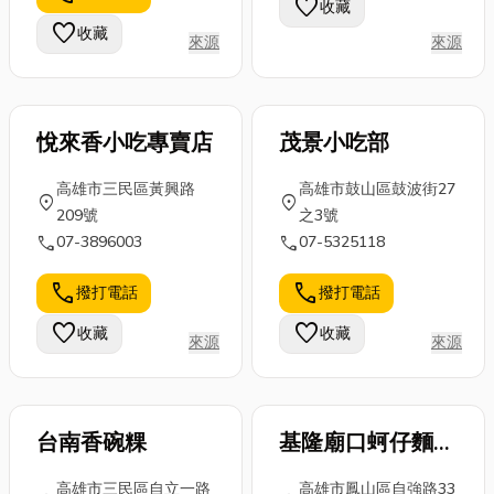
favorite
收藏
及有哪些空中
太烈的時候，
室內設計的魅
favorite
收藏
來源
來源
瑜珈台中推
輕輕把它拉
力。文末更分
薦，趕緊來看
上，讓整個世
享在地新北居
看這篇...
界都安靜...
家設計推...
悅來香小吃專賣店
茂景小吃部
高雄市三民區黃興路
高雄市鼓山區鼓波街27
location_on
location_on
209號
之3號
call
call
07-3896003
07-5325118
call
call
撥打電話
撥打電話
favorite
favorite
收藏
收藏
來源
來源
台南香碗粿
基隆廟口蚵仔麵線
(鳳山店)
高雄市三民區自立一路
高雄市鳳山區自強路33