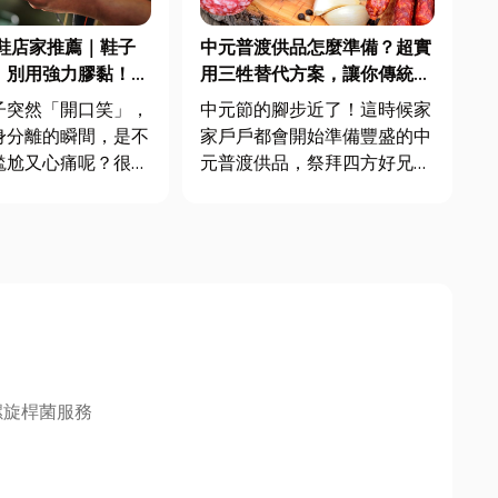
鞋店家推薦｜鞋子
中元普渡供品怎麼準備？超實
」別用強力膠黏！專
用三牲替代方案，讓你傳統與
你的愛鞋煥然一新
新意一次搞定！
子突然「開口笑」，
中元節的腳步近了！這時候家
身分離的瞬間，是不
家戶戶都會開始準備豐盛的中
尷尬又心痛呢？很多
元普渡供品，祭拜四方好兄
以為，只要用強力膠
弟。但每年都為了準備普渡供
能解決，但這種應急
品傷透腦筋嗎？別擔心，這篇
會讓鞋子受損更嚴
文章將帶你從普渡的由來開
大幅縮短它的壽命。
始，了解普渡習俗的眉眉角
什麼強力膠是個錯誤
角，並提供超實用的中元拜拜
以及如何才能真正搶
供品建議，讓你輕鬆搞定，誠
意滿分！ ...
螺旋桿菌服務