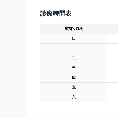
診療時間表
星期＼時段
日
一
二
三
四
五
六