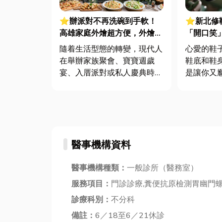
⭐辦派對不再洗碗到手軟！
⭐新北修
高雄家庭外燴超方便，外燴常
「開口笑
見形式與籌備隱藏地雷一次看
業修鞋讓
隨着生活型態的轉變，現代人
心愛的鞋
在舉辦家族聚會、寶寶週歲
鞋底和鞋
宴、入厝派對或私人慶典時，
是讓你又
越來越傾向將餐飲交由專業的
人當下會
「外燴服務」處理。這不僅能
黏一黏就
免去主辦人採買、下廚與事後
方法其實
收拾的負擔，更能將家裡或指
重，甚至
定場地打造出媲美餐廳的用餐
想了解為
醫事機構資料
氛圍。然而，市面上的個人與
的選擇，
家庭外燴...
救你的愛...
醫事機構種類：
一般診所（醫務室）
服務項目：
門診診療,糞便抗原檢測胃幽門
診療科別：
不分科
備註：
6／18至6／21休診