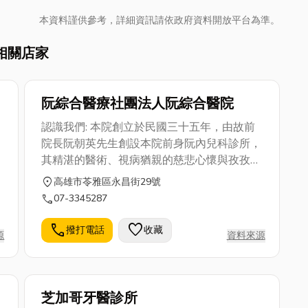
本資料謹供參考，詳細資訊請依政府資料開放平台為準。
相關店家
阮綜合醫療社團法人阮綜合醫院
認識我們: 本院創立於民國三十五年，由故前
院長阮朝英先生創設本院前身阮內兒科診所，
其精湛的醫術、視病猶親的慈悲心懷與孜孜不
倦的敬業精神；除備受病患與家屬的信賴與讚
location_on
高雄市苓雅區永昌街29號
譽外，更為本院樹立半世紀以來耕耘杏林，親
call
07-3345287
切服務桑梓的不朽典範本院創立於民國三十五
年，由故前院長阮朝英先生創設本院前身阮內
call
favorite
撥打電話
收藏
源
資料來源
兒科診所，其精湛的醫術、視病猶親的慈悲心
懷與孜孜不倦的敬業精神；除備受病患與家屬
的信賴與讚譽外，更為本院樹立半世紀以來耕
耘杏林，親切服務桑梓的不朽典範。 秉持
芝加哥牙醫診所