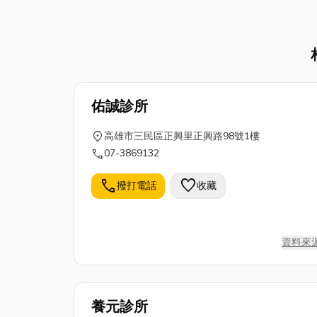
佑誠診所
location_on
高雄市三民區正興里正興路98號1樓
call
07-3869132
call
favorite
撥打電話
收藏
資料來
養元診所