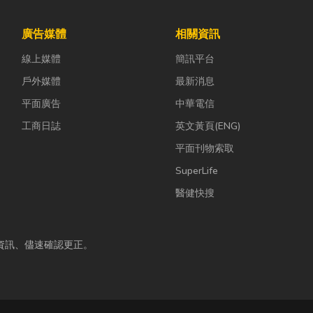
廣告媒體
相關資訊
線上媒體
簡訊平台
戶外媒體
最新消息
平面廣告
中華電信
工商日誌
英文黃頁(ENG)
平面刊物索取
SuperLife
醫健快搜
資訊、儘速確認更正。