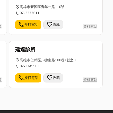
「取之於社會，用之於社會」的信念，設立一
所現代化大型醫院以濟世救人。
location_on
高雄市新興區青年一路110號
call
07-2233611
call
favorite
撥打電話
收藏
源
資料來源
建達診所
location_on
高雄市仁武區八德南路100巷1號之3
call
07-3749983
call
favorite
撥打電話
收藏
源
資料來源