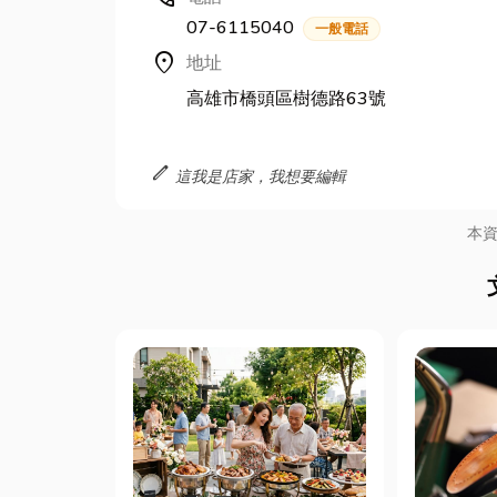
07-6115040
一般電話
location_on
地址
高雄市橋頭區樹德路63號
edit
這我是店家，我想要編輯
本