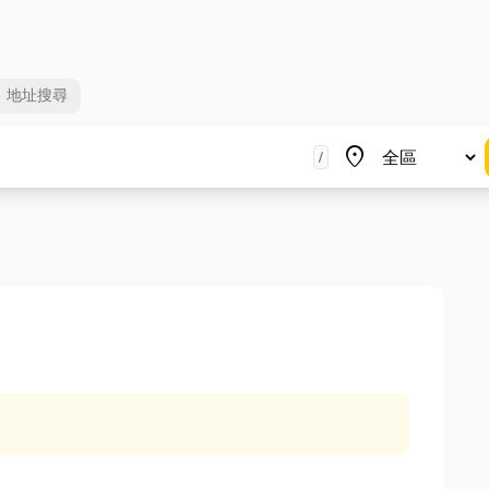
地址
搜尋
地區
place
/