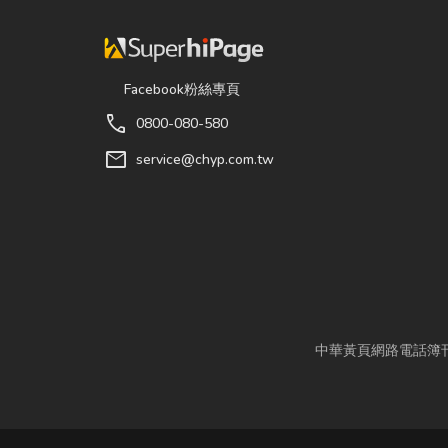
Facebook粉絲專頁
call
0800-080-580
mail
service@chyp.com.tw
中華黃頁網路電話簿