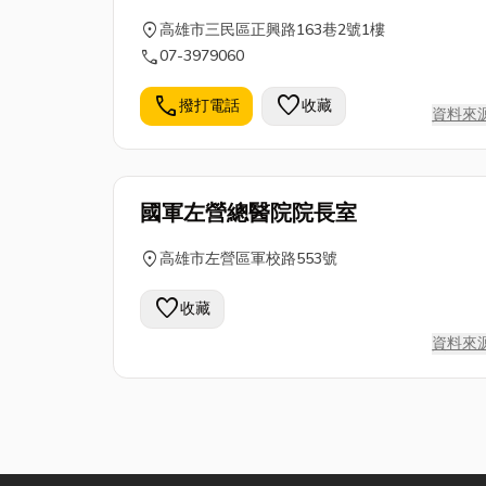
location_on
高雄市三民區正興路163巷2號1樓
call
07-3979060
call
favorite
撥打電話
收藏
資料來
國軍左營總醫院院長室
location_on
高雄市左營區軍校路553號
favorite
收藏
資料來