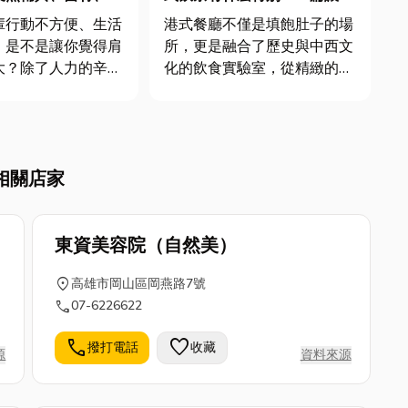
訣都在這！
了解港式餐廳為何迷人
輩行動不方便、生活
港式餐廳不僅是填飽肚子的場
，是不是讓你覺得肩
所，更是融合了歷史與中西文
大？除了人力的辛
化的飲食實驗室，從精緻的港
否想過，還有什麼能
式飲茶到接地氣的茶餐廳，每
程更輕鬆，同時也讓
一道菜背後都有獨特的文化故
活得更有尊嚴、更有
事，那麼今天小編就來分享港
案就在這些「看起來
式飲茶有什麼特別的，以及台
相關店家
的工具裡：長照輔具
中港式茶餐廳推薦名單，如果
材，別小看這些器
你也是愛港式點心的朋友那就
..
別錯過...
東資美容院（自然美）
location_on
高雄市岡山區岡燕路7號
call
07-6226622
call
favorite
撥打電話
收藏
源
資料來源