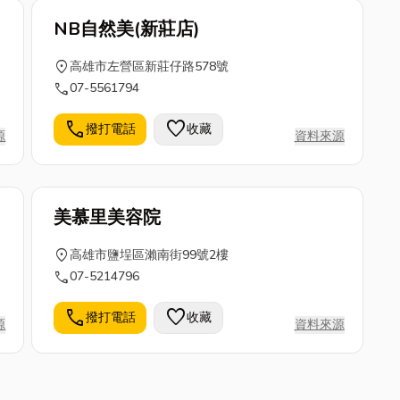
NB自然美(新莊店)
location_on
高雄市左營區新莊仔路578號
call
07-5561794
call
favorite
撥打電話
收藏
源
資料來源
美慕里美容院
location_on
高雄市鹽埕區瀨南街99號2樓
call
07-5214796
call
favorite
撥打電話
收藏
源
資料來源