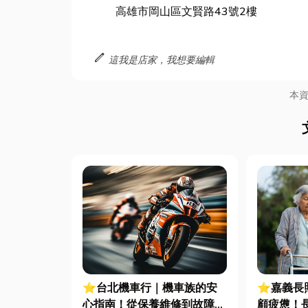
高雄市岡山區文賢路43號2樓
edit
這我是店家，我想要編輯
本
⭐台北機車行｜機車族的安
⭐嘉義長
心指南！從保養維修到故障排
顧疲憊！