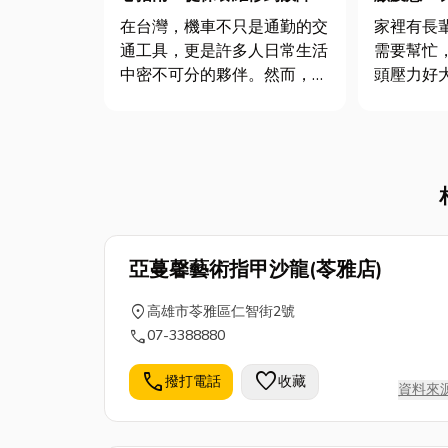
除，解決你的騎乘困擾！
照補助秘
在台灣，機車不只是通勤的交
家裡有長
通工具，更是許多人日常生活
需要幫忙
中密不可分的夥伴。然而，當
頭壓力好
您的愛車亮起警示燈、發出異
苦，你是
音，或是到了該進廠保養的時
讓照顧過
候，您是否也曾為了尋找一家
被照顧者
值得信賴的機車行而感到困
品質？答
惑？面對琳瑯滿目的保養項
冷冰冰」
目，哪些才是真正必要的？又
和醫療器
該如何確保...
材，它們蘊.
亞蔓馨藝術指甲沙龍(苓雅店)
location_on
高雄市苓雅區仁智街2號
call
07-3388880
call
favorite
撥打電話
收藏
資料來