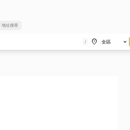
地址
搜尋
地區
place
/