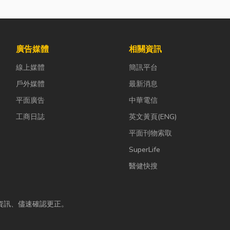
廣告媒體
相關資訊
線上媒體
簡訊平台
戶外媒體
最新消息
平面廣告
中華電信
工商日誌
英文黃頁(ENG)
平面刊物索取
SuperLife
醫健快搜
資訊、儘速確認更正。