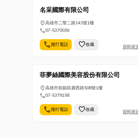
名采國際有限公司
location_on
高雄市二聖二路143號1樓
call
07-5370036
call
favorite
撥打電話
收藏
資料來
菲夢絲國際美容股份有限公司
location_on
高雄市前鎮區廣西路508號1樓
call
07-5379158
call
favorite
撥打電話
收藏
資料來