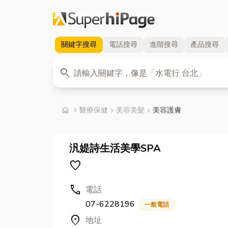
關鍵字
搜尋
電話
搜尋
進階
搜尋
產品
搜尋
關鍵字
search
首頁
home
chevron_right
醫療保健
chevron_right
美容美髮
chevron_right
美容護膚
汎媞詩生活美學SPA
favorite
call
電話
07-6228196
一般電話
location_on
地址