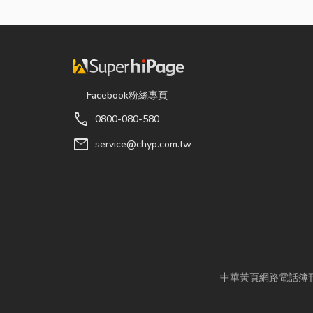
Facebook粉絲專頁
call
0800-080-580
mail
service@chyp.com.tw
中華黃頁網路電話簿