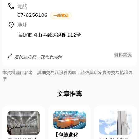
call
電話
07-6256106
一般電話
location_on
地址
高雄市岡山區致遠路附112號
edit
資料來源
這我是店家，我想要編輯
本資料謹供參考，詳細交易及服務內容，請依與店家實際交易協議為
準
文章推薦
【包裝進化