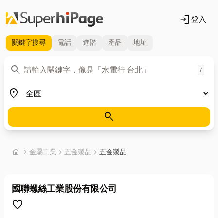
login
登入
關鍵字
搜尋
電話
進階
產品
地址
關鍵字
search
/
地區
place
search
首頁
home
chevron_right
金屬工業
chevron_right
五金製品
chevron_right
五金製品
國聯螺絲工業股份有限公司
favorite