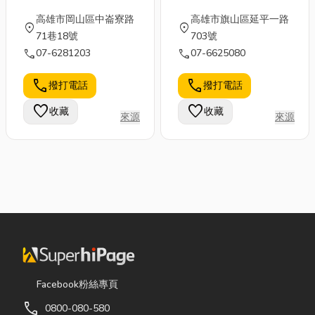
高雄市岡山區中崙寮路
高雄市旗山區延平一路
location_on
location_on
71巷18號
703號
call
call
07-6281203
07-6625080
call
call
撥打電話
撥打電話
favorite
favorite
收藏
收藏
來源
來源
Facebook粉絲專頁
call
0800-080-580