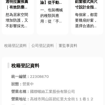
透明拉簾推薦
鋁窗樣式與尺
論】從手動到
｜有效防塵，
寸設計全指南
全自動：你了
一、包裝機械
隔熱隔音
｜選對窗型×
解現代包裝系
想為居家空間
每個家，都需
的種類與應
精準規劃×安
統的革新速度
增加防護，又
要幾扇好窗，
用：從「手」
全美觀
嗎？
不影響採光與
選擇合適的鋁
走向「智慧」
美感嗎？這款
窗樣式與精準
包裝機械的進
高透明拉簾就
尺寸規劃，是
化，反映了整
是你的理想選
打造舒適、安
體產線從粗放
稅籍登記資料
公司登記資料
董監事資料
擇！採用加厚
全、節能居家
到精緻的過
PVC材質製
的關鍵。從固
程。傳統靠人
成，柔軟耐
定窗到推射
力操作的流
稅籍登記資料
用、不易變
窗、從窗高與
程， 在大量訂
形，不僅可以
窗寬的設計參
單與快速交期
有效防止蚊
統一編號：
22308670
考，都是你在
的壓力下，早
蟲、灰塵進
窗戶選購與安
已不堪負荷。
狀態：
營業中
入，還能阻擋
裝過程中不可
以下為幾種常
營業名稱：
國聯螺絲工業股份有限公司
冷氣外洩，幫
忽略的重點。
見且應用廣泛
助你節省能
營業地址：
高雄市岡山區碧紅里大全街１１巷１２
希望本篇指南
的包裝機械介
源、提升生活
能助各位朋友