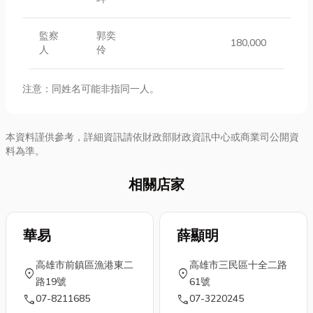
監察
郭奕
180,000
人
伶
注意：同姓名可能非指同一人。
本資料謹供參考，詳細資訊請依財政部財政資訊中心或商業司公開資
料為準。
相關店家
華易
薛顯明
高雄市前鎮區漁港東二
高雄市三民區十全二路
location_on
location_on
路19號
61號
call
call
07-8211685
07-3220245