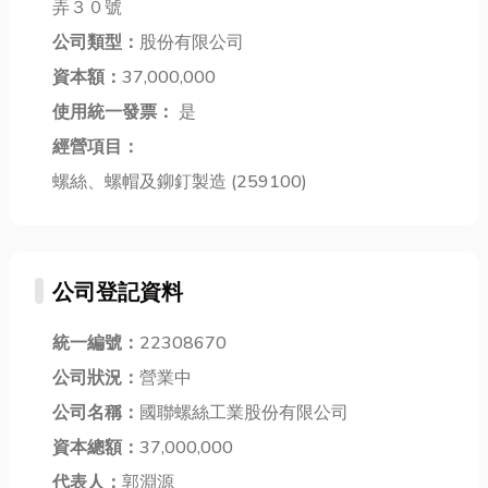
紹： * 打包機
弄３０號
舒適度。門簾
為家選出最適
（STRAP...
公司類型：
股份有限公司
設計貼心，採
合的鋁窗規
用磁吸式自動
資本額：
37,000,000
劃，打造舒適
閉合功能，...
明...
使用統一發票：
是
經營項目：
螺絲、螺帽及鉚釘製造 (259100)
公司登記資料
統一編號：
22308670
公司狀況：
營業中
公司名稱：
國聯螺絲工業股份有限公司
資本總額：
37,000,000
代表人：
郭淵源