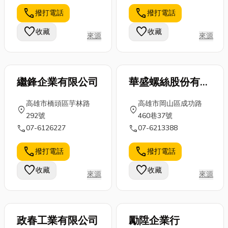
call
call
撥打電話
撥打電話
favorite
favorite
收藏
收藏
來源
來源
繼鋒企業有限公司
華盛螺絲股份有限
公司
高雄市橋頭區芋林路
高雄市岡山區成功路
location_on
location_on
292號
460巷37號
call
call
07-6126227
07-6213388
call
call
撥打電話
撥打電話
favorite
favorite
收藏
收藏
來源
來源
政春工業有限公司
勵陞企業行