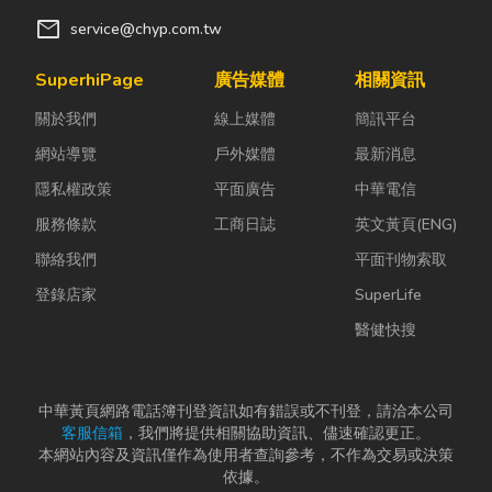
mail
service@chyp.com.tw
SuperhiPage
廣告媒體
相關資訊
關於我們
線上媒體
簡訊平台
網站導覽
戶外媒體
最新消息
隱私權政策
平面廣告
中華電信
服務條款
工商日誌
英文黃頁(ENG)
聯絡我們
平面刊物索取
登錄店家
SuperLife
醫健快搜
中華黃頁網路電話簿刊登資訊如有錯誤或不刊登，請洽本公司
客服信箱
，我們將提供相關協助資訊、儘速確認更正。
本網站內容及資訊僅作為使用者查詢參考，不作為交易或決策
依據。