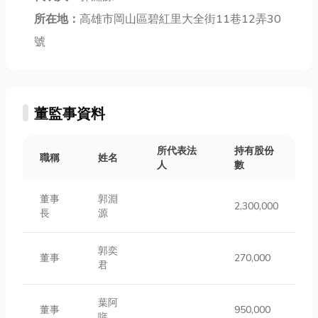
所在地：
高雄市岡山區碧紅里大全街11巷12弄30
號
董監事資料
所代表法
持有股份
職稱
姓名
人
數
董事
郭淵
2,300,000
長
源
郭奕
董事
270,000
君
葉阿
董事
950,000
哖