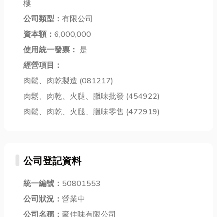
樓
套，它背後的
何提高刮刮樂
越的矽膠製品
公司類型：
有限公司
無限潛力，保
中獎...
製造商，以其
證讓你大開眼
資本額：
6,000,000
精湛的技術和
界。今天...
創...
使用統一發票：
是
經營項目：
肉鬆、肉乾製造 (081217)
肉鬆、肉乾、火腿、臘味批發 (454922)
肉鬆、肉乾、火腿、臘味零售 (472919)
公司登記資料
統一編號：
50801553
公司狀況：
營業中
公司名稱：
豪佳味有限公司