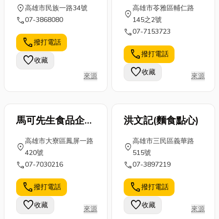
location_on
高雄市民族一路34號
高雄市苓雅區輔仁路
location_on
call
07-3868080
145之2號
call
07-7153723
call
撥打電話
call
撥打電話
favorite
收藏
favorite
收藏
來源
來源
馬可先生食品企業
洪文記(麵食點心)
股份有限公司
高雄市大寮區鳳屏一路
高雄市三民區義華路
location_on
location_on
420號
515號
call
call
07-7030216
07-3897219
call
call
撥打電話
撥打電話
favorite
favorite
收藏
收藏
來源
來源