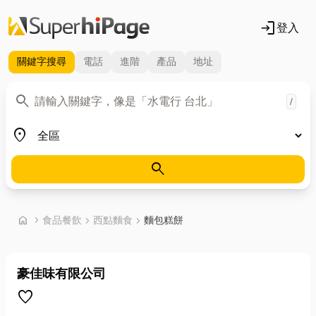
login
登入
關鍵字
搜尋
電話
進階
產品
地址
關鍵字
search
/
地區
place
search
首頁
home
chevron_right
食品餐飲
chevron_right
西點麵食
chevron_right
麵包糕餅
豪佳味有限公司
favorite