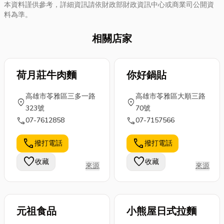
本資料謹供參考，詳細資訊請依財政部財政資訊中心或商業司公開資
料為準。
相關店家
荷月莊牛肉麵
你好鍋貼
高雄市苓雅區三多一路
高雄市苓雅區大順三路
location_on
location_on
323號
70號
call
call
07-7612858
07-7157566
call
call
撥打電話
撥打電話
favorite
favorite
收藏
收藏
來源
來源
元祖食品
小熊屋日式拉麵