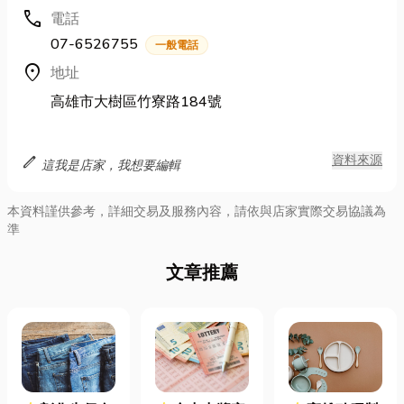
call
電話
07-6526755
一般電話
location_on
地址
高雄市大樹區竹寮路184號
edit
資料來源
這我是店家，我想要編輯
本資料謹供參考，詳細交易及服務內容，請依與店家實際交易協議為
準
文章推薦