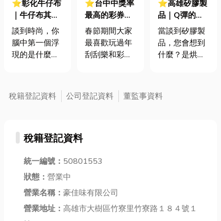
⭐彰化牛仔布
⭐台中中獎率
⭐高雄矽膠製
｜牛仔布其實
最高的彩券行
品｜Q彈的產
超萬能！你知
有哪些?2025
業之星，矽膠
談到時尚，你
春節期間大家
當談到矽膠製
道它的這幾種
蛇年刮刮樂必
優缺點大解
腦中第一個浮
最喜歡玩過年
品，您會想到
「隱藏版」用
勝秘笈！破解
密！一探其究
現的是什麼？
刮刮樂和彩票
什麼？是烘焙
法嗎？
中獎密碼，
竟您生活與科
是華麗的禮
加碼活動，那
墊上的可愛餅
2000萬等你
技的隱形推
服，還是潮流
今年2025年刮
乾模具，還是
拿！
手！
的單品？但如
刮樂一推出，
手機殼那層柔
稅籍登記資料
公司登記資料
董監事資料
果有一種材
2000元刮刮樂
軟的保護？在
質，能從百年
又掀起一波熱
高科技蓬勃發
前的藍領階級
潮，今年有10
展的今日，矽
稅籍登記資料
制服，搖身一
個頭獎2000萬
膠早已超越日
變成為你我衣
元，1200個
常用品的範
櫃裡不可或缺
統一編號：
50801553
100萬元，那
疇，成為各行
的時尚經典，
麼刮刮樂要怎
各業不可或缺
狀態：
營業中
那絕對非牛仔
麼選?今天小編
的關鍵材料。
營業名稱：
豪佳味有限公司
布莫屬！它不
就來分享刮刮
而作為台灣工
只是一條褲
營業地址：
高雄市大樹區竹寮里竹寮路１８４號１
樂號碼必選密
業重鎮，高雄
子、一件外
技，教各位如
匯聚了眾多卓