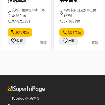
招治烏魚子
南生商號
高雄市旗津區中洲二路
高雄市旗山區旗南三路
location_on
location_on
64號之19
167號
call
call
07-5712662
07-666190
call
call
撥打電話
撥打電話
favorite
favorite
收藏
收藏
來源
來源
Facebook粉絲專頁