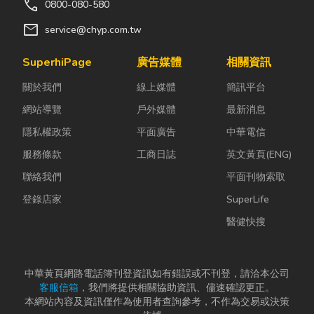
call
0800-080-580
mail
service@chyp.com.tw
SuperhiPage
廣告媒體
相關資訊
關於我們
線上媒體
簡訊平台
網站導覽
戶外媒體
最新消息
隱私權政策
平面廣告
中華電信
服務條款
工商日誌
英文黃頁(ENG)
聯絡我們
平面刊物索取
登錄店家
SuperLife
醫健快搜
中華黃頁網路電話簿刊登資訊如有錯誤或不刊登，請洽本公司
客服信箱
，我們將提供相關協助資訊、儘速確認更正。
本網站內容及資訊僅作為使用者查詢參考，不作為交易或決策