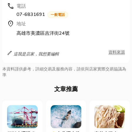
call
電話
07-6831691
一般電話
location_on
地址
高雄市美濃區吉洋街24號
edit
資料來源
這我是店家，我想要編輯
本資料謹供參考，詳細交易及服務內容，請依與店家實際交易協議為
準
文章推薦