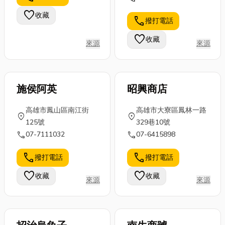
粉光巴蔘 • 各類
及夾具承載能
些安全注意事
口都散發著獨
favorite
收藏
進口食品 • 糖果
call
撥打電話
力，確保符合
項？ 以及，常
特的甘美滋
餅乾 • 南北貨 •
工作需求。...
見的潛水裝...
味。尤其是那
favorite
收藏
年貨禮品 三裕中
來源
來源
一...
藥食品行 TEL：
07-2411679
FAX：07-
施侯阿英
昭興商店
2610720 地
址：高雄市三民
高雄市鳳山區南江街
高雄市大寮區鳳林一路
區自強一路199
location_on
location_on
125號
329巷10號
號
call
call
07-7111032
07-6415898
call
call
撥打電話
撥打電話
favorite
favorite
收藏
收藏
來源
來源