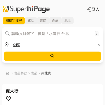
login
登入
關鍵字
搜尋
電話
進階
產品
地址
關鍵字
search
/
地區
place
search
首頁
home
chevron_right
食品餐飲
chevron_right
食品
chevron_right
南北貨
億大行
favorite