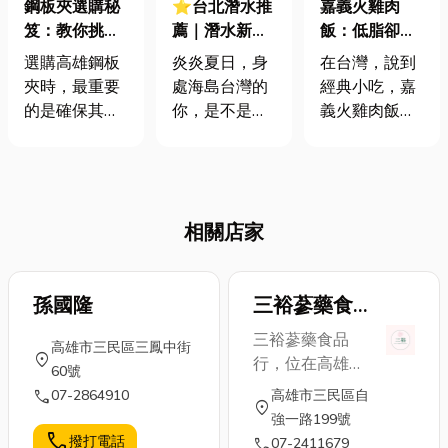
鋼板夾選購秘
⭐台北潛水推
嘉義火雞肉
笈：教你挑選
薦｜潛水新手
飯：低脂卻濃
完美無痕夾
必看！水肺vs.
郁，吃出不一
選購高雄鋼板
炎炎夏日，身
在台灣，說到
具，保護鋼板
自由潛水差在
樣的美味體
夾時，最重要
處海島台灣的
經典小吃，嘉
品質升級！
哪？裝備、安
驗！
的是確保其安
你，是不是也
義火雞肉飯無
全一次搞懂！
全性、耐用性
感受到一股潛
疑是一道無法
與適用性。日
水熱潮了呢？
錯過的美味。
本鷹牌鋼板夾
越來越多人紛
這道由嫩滑火
以高品質聞
紛投入海底的
雞肉與香噴噴
相關店家
名，特別是無
懷抱，甚至考
的白飯搭配而
傷痕鋼板夾，
取了潛水證
成的料理，已
能有效保護鋼
照！然而，面
經成為了許多
板表面，適合
孫國隆
對眾多選擇，
三裕蔘藥食
人心中對嘉義
對外觀要求嚴
你是否好奇：
的味覺記憶。
品行-中藥材
三裕蔘藥食品
高雄市三民區三鳳中街
格的產業，如
水肺潛水和自
不同於一般的
| 進口食品 |
location_on
行，位在高雄市
60號
建築、造船與
由潛水究竟有
雞肉飯，火雞
糖果餅乾 | 南
三民區，主要營
call
07-2864910
高雄市三民區自
鋼構工程。 選
什麼不同？ 投
肉的質感更加
location_on
業銷售： • 燕窩
北貨 | 年貨禮
強一路199號
擇時應考量鋼
入這項迷人運
細膩、肉質更
• 高麗 • 人蔘 •
call
撥打電話
品
call
07-2411679
板厚度、重量
動前，又有哪
為鮮嫩，每一