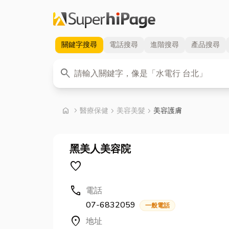
關鍵字
搜尋
電話
搜尋
進階
搜尋
產品
搜尋
關鍵字
search
首頁
home
chevron_right
醫療保健
chevron_right
美容美髮
chevron_right
美容護膚
黑美人美容院
favorite
call
電話
07-6832059
一般電話
location_on
地址