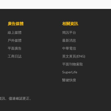
廣告媒體
相關資訊
線上媒體
簡訊平台
戶外媒體
最新消息
平面廣告
中華電信
工商日誌
英文黃頁(ENG)
平面刊物索取
SuperLife
醫健快搜
資訊、儘速確認更正。