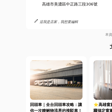
高雄市美濃區中正路三段306號
edit
這我是店家，我想要編輯
本
回頭車｜全台回頭車攻略：讓
⭐高雄窗
你一次瞭解物流界的接駁車！
驟搞定窗