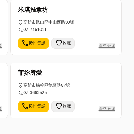
米琪推拿坊
location_on
高雄市鳳山區中山西路93號
call
07-7461011
call
favorite
撥打電話
收藏
源
資料來源
菲妳所愛
location_on
高雄市楠梓區德賢路87號
call
07-3663525
call
favorite
撥打電話
收藏
源
資料來源