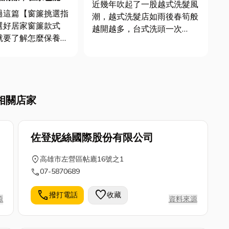
越式洗髮？越式洗髮價位與方
近幾年吹起了一股越式洗髮風
案內容
過這篇【窗簾挑選指
潮，越式洗髮店如雨後春筍般
選好居家窗簾款式
越開越多，台式洗頭一次
就要了解怎麼保養
100-500元左右的消費，變
清潔也是有眉角的，
身越式洗髮卻往往要破千的費
劑也是不能亂挑，不
用。究竟什麼是「越式洗
傷窗簾。今天小編將
髮」？「越式洗髮價位與方案
清潔撇步，除了洗窗
內容」有哪些？與越式洗髮相
相關店家
還有分享遮光布窗簾
關小知識一次告訴你！文章同
紗窗簾清洗，跟如果
時特搜8間...
..
佐登妮絲國際股份有限公司
location_on
高雄市左營區帖廘16號之1
call
07-5870689
call
favorite
撥打電話
收藏
源
資料來源