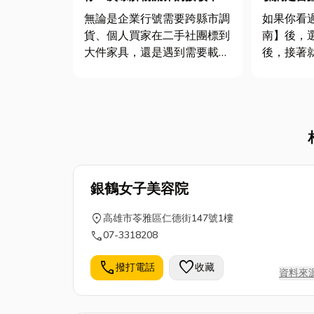
鬆搞定！
無論是企業行號需要跨縣市調
如果你看
貨、個人買家在二手社團標到
南】後，
大件家具，還是遇到需要載送
後，接著
重型機具的時刻，看著物流公
啦！窗簾
司動輒數千甚至上萬元的「專
窗簾清潔
車報價」，往往讓人卻步。
然其實很
其實，在物流界有一個公開的
分享窗簾
省錢秘密，叫做「回頭車」。
簾免拆，
如果你不趕時間，又想省下近
清洗、白
5...
找公司窗簾.
銀鶴女子美容院
location_on
高雄市苓雅區仁德街147號1樓
call
07-3318208
call
favorite
撥打電話
收藏
資料來