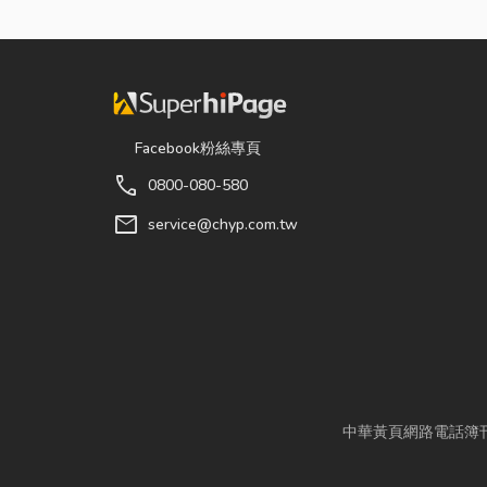
Facebook粉絲專頁
call
0800-080-580
mail
service@chyp.com.tw
中華黃頁網路電話簿