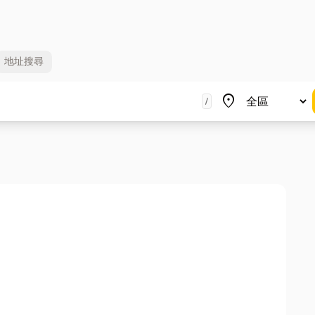
地址
搜尋
地區
place
/