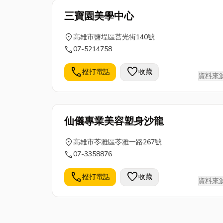
三寶園美學中心
location_on
高雄市鹽埕區莒光街140號
call
07-5214758
call
favorite
撥打電話
收藏
資料來
仙儀專業美容塑身沙龍
location_on
高雄市苓雅區苓雅一路267號
call
07-3358876
call
favorite
撥打電話
收藏
資料來