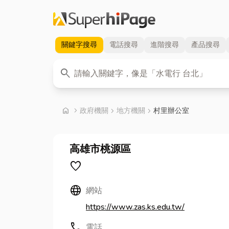
關鍵字
搜尋
電話
搜尋
進階
搜尋
產品
搜尋
關鍵字
search
首頁
home
chevron_right
政府機關
chevron_right
地方機關
chevron_right
村里辦公室
高雄市桃源區
favorite
Language
網站
https://www.zas.ks.edu.tw/
call
電話