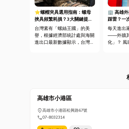
⭐螺帽夾具選用指南：螺母
🏢 高雄
挾具頻繁耗損？3大關鍵提升
踩雷？一
扣件成型良率與壽命
磁磚修補
台灣素有「螺絲王國」的美
每天進出
譽，根據經濟部統計處與海關
——外牆
進出口最新數據顯示，台灣扣
化」？ 風吹日曬、雨水侵
件年出口額高達 42.1 億美
蝕，再加
元，其中螺帽（HS
響，建築
731816）產品即占總出口比
剝落、滲
重逾 20%。在面對全球客戶
問題。這
對扣件精度與耐用度要求日益
更可能影
嚴苛的趨勢下，扣件成型機中
命。也因
的關...
洗、高雄外牆
高雄市小港區
location_on
高雄市小港區松興路67號
call
07-8032314