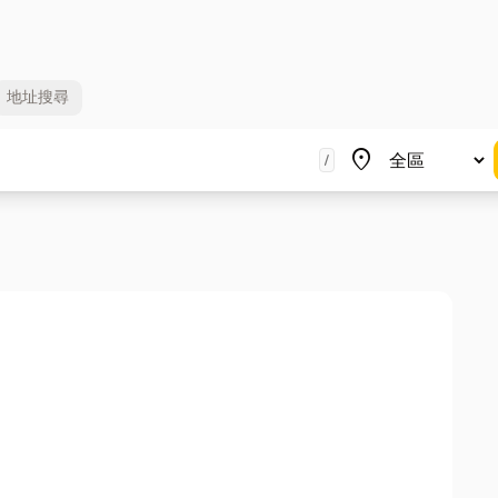
地址
搜尋
地區
place
/