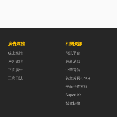
廣告媒體
相關資訊
線上媒體
簡訊平台
戶外媒體
最新消息
平面廣告
中華電信
工商日誌
英文黃頁(ENG)
平面刊物索取
SuperLife
醫健快搜