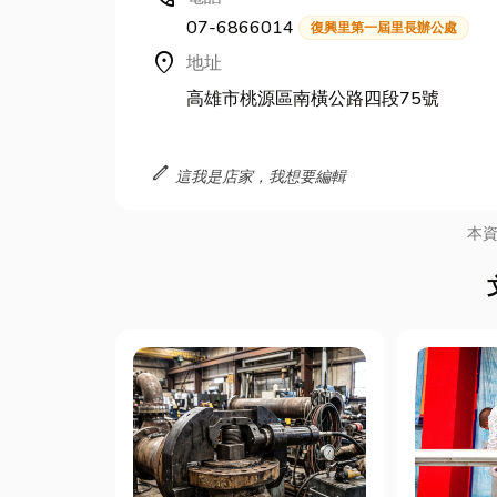
07-6866014
復興里第一屆里長辦公處
location_on
地址
高雄市桃源區南橫公路四段75號
edit
這我是店家，我想要編輯
本