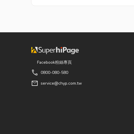
Facebook粉絲專頁
call
0800-080-580
mail
service@chyp.com.tw