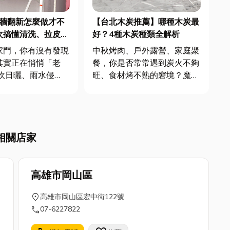
外牆翻新怎麼做才不
【台北木炭推薦】哪種木炭最
次搞懂清洗、拉皮到
好？4種木炭種類全解析
的關鍵重點！
家門，你有沒有發現
中秋烤肉、戶外露營、家庭聚
其實正在悄悄「老
餐，你是否常常遇到炭火不夠
旺、食材烤不熟的窘境？魔鬼
上台灣潮濕氣候影
藏在細節裡，關鍵往往不在火
外牆很容易出現磁磚
種，而是你精心挑選的木炭！
水、發霉甚至龜裂的
不同的木炭在燃燒特性、火力
些不只是外觀問題，
穩定性、香氣表現上差異甚
相關店家
響居住安全與房屋壽
大，一旦挑錯炭，不僅影響美
此，像高雄外牆清
味，更可能讓歡樂的氣氛大打
...
折扣。想...
高雄市岡山區
location_on
高雄市岡山區宏中街122號
call
07-6227822