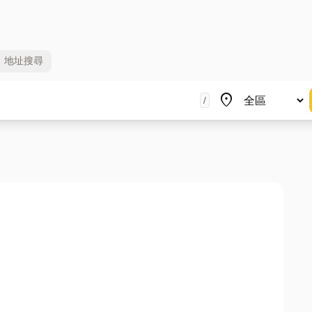
地址
搜尋
地區
place
/