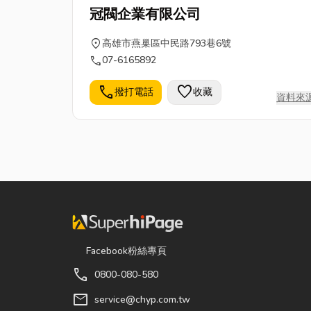
冠閥企業有限公司
location_on
高雄市燕巢區中民路793巷6號
call
07-6165892
call
favorite
撥打電話
收藏
資料來
Facebook粉絲專頁
call
0800-080-580
mail
service@chyp.com.tw