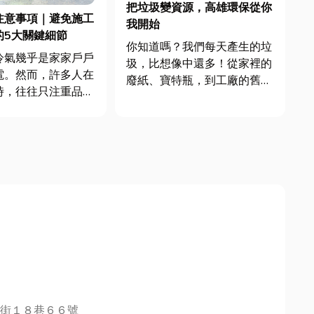
把垃圾變資源，高雄環保從你
注意事項｜避免施工
我開始
的5大關鍵細節
你知道嗎？我們每天產生的垃
冷氣幾乎是家家戶戶
圾，比想像中還多！從家裡的
電。然而，許多人在
廢紙、寶特瓶，到工廠的舊家
時，往往只注重品牌
電、廢五金，亂丟不只占地
卻忽略了冷氣安裝的
方，還會污染環境。在高雄，
一個規劃不周的冷氣
資源回收和廢棄物清理，已經
僅可能導致耗電量增
是生活必修課。 專業清運能
效果不佳，甚至在日
幫你解決各種廢棄物問題：冰
修困擾，讓您後悔莫
箱、洗衣機、電視、冷氣、電
腦，甚...
街１８巷６６號