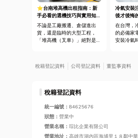
⭐台南堆高機出租指南：新
冷氣安裝
手必看的選機技巧與實用知識
後才後悔
分享
不論是工廠搬遷、倉儲進出
在台灣，
貨，還是臨時的大型工程，
的必備家
「堆高機（叉車）」絕對是不
安裝冷氣
可或缺的搬運神隊友。但對於
和價格，
第一次接觸、或是偶爾才有搬
重要性。
運需求的人來說，面對琳瑯滿
系統，不
稅籍登記資料
公司登記資料
董監事資料
目的堆高機規格，常常一頭霧
加、冷房
水。本文將分享堆高機實用知
後造成維
識，以及如果想在台南堆高機
及。 本文將深入探討冷氣安
稅籍登記資料
出租前，必...
裝中...
統一編號：
84625676
狀態：
營業中
營業名稱：
琮比企業有限公司
營業地址：
高雄市湖內區海埔里１８鄰中華