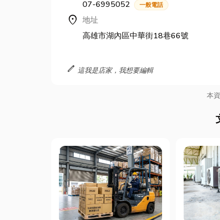
07-6995052
一般電話
location_on
地址
高雄市湖內區中華街18巷66號
edit
這我是店家，我想要編輯
本