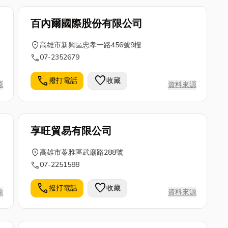
百內爾國際股份有限公司
location_on
高雄市新興區忠孝一路456號9樓
call
07-2352679
call
favorite
撥打電話
收藏
源
資料來源
享旺貿易有限公司
location_on
高雄市苓雅區武廟路288號
call
07-2251588
call
favorite
撥打電話
收藏
源
資料來源