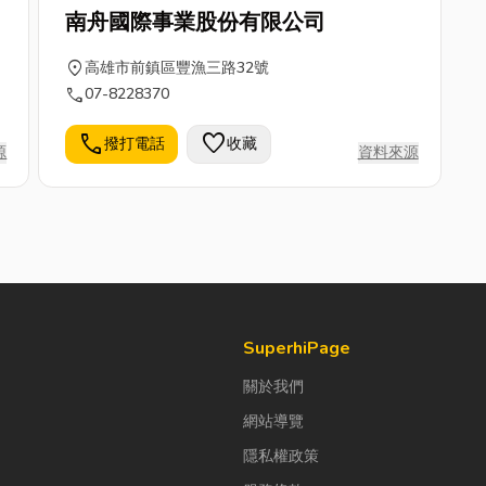
南舟國際事業股份有限公司
location_on
高雄市前鎮區豐漁三路32號
call
07-8228370
call
favorite
撥打電話
收藏
源
資料來源
SuperhiPage
關於我們
網站導覽
隱私權政策