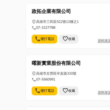
政拓企業有限公司
location_on
高雄市三民區522號12樓之1
call
07-3227788
call
favorite
撥打電話
收藏
資料來
曜新實業股份有限公司
location_on
高雄市左營區辛亥路320號
call
07-5560991
call
favorite
撥打電話
收藏
資料來