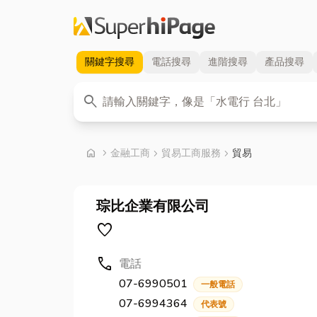
關鍵字
搜尋
電話
搜尋
進階
搜尋
產品
搜尋
關鍵字
search
首頁
home
chevron_right
金融工商
chevron_right
貿易工商服務
chevron_right
貿易
琮比企業有限公司
favorite
call
電話
07-6990501
一般電話
07-6994364
代表號