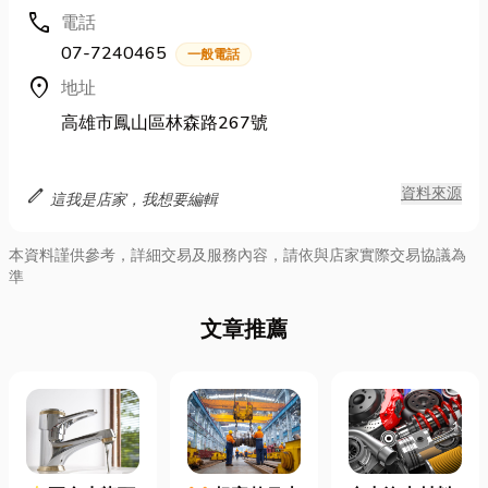
call
電話
07-7240465
一般電話
location_on
地址
高雄市鳳山區林森路267號
edit
資料來源
這我是店家，我想要編輯
本資料謹供參考，詳細交易及服務內容，請依與店家實際交易協議為
準
文章推薦