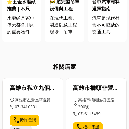
⭐五金水龍頭
🚧 超完整吊車
台中汽車材料
推薦｜不只美
設備與工程介
選擇指南｜安
觀，更要健
紹：從選型到
全、效率、性
水龍頭是家中
在現代工業、
汽車是現代社
康！選對水龍
應用教你看懂
能與環保兼顧
每天都會用到
製造以及工程
會不可或缺的
頭，從源頭守
起重設備世界
的重要物件，
現場，吊車早
交通工具，看
護家人用水安
🚧
但你是否曾經
已成為每個工
似由金屬打
全
為它感到困
作環節中不可
造，其實結合
擾？老舊的龍
或缺的重要設
了多種不同材
頭滴滴答答地
備。它看似默
料。從堅固的
相關店家
漏水，不僅浪
默無聞，但卻
鋼鐵骨架，到
費水資源，還
支撐著每一次
輕巧的鋁合
發出惱人的聲
搬運和吊掛作
金、塑膠與複
響；用久了開
高雄市私立九個果
業的安全與效
高雄市橋頭非營利
合材料，每一
始生鏽，甚至
率。無論是工
種都肩負特定
子幼兒園
幼兒園（委託社團
location_on
高雄市左營區華夏路
高雄市橋頭區樹德路
擔心水質是否
廠裡搬運重型
功能。材料的
法人高雄市婦幼同
location_on
call
07-3410331
200號
安全。這些看
設備、施工現
選擇不僅影響
心會辦理）
call
07-6113439
似微小的問
場吊掛大型建
車輛的外觀與
call
撥打電話
題，其實都影
材，還是倉庫
重量，更與安
call
撥打電話
響著我們的生
中吊運貨物，
全性、耐用