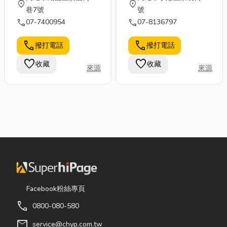
location_on
location_on
巷7號
號
call
call
07-7400954
07-8136797
call
call
撥打電話
撥打電話
favorite
favorite
收藏
收藏
來源
來源
Facebook粉絲專頁
call
0800-080-580
mail
service@chyp.com.tw