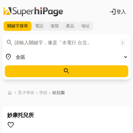
login
登入
關鍵字
搜尋
電話
進階
產品
地址
關鍵字
search
/
地區
place
search
首頁
home
chevron_right
育才學術
chevron_right
學校
chevron_right
幼兒園
妙康托兒所
favorite