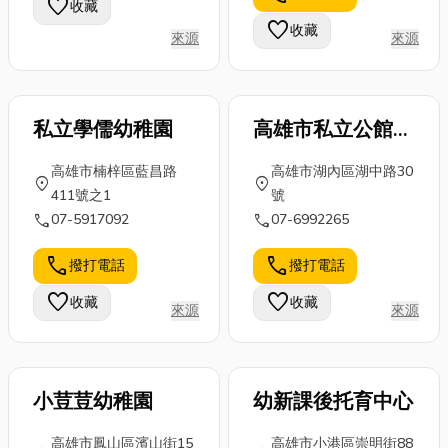
favorite
收藏
活品質與健
吊車都是保障
性、節能表現
favorite
收藏
來源
來源
康。想知道如
作業順暢與安
息息相關。隨
何挑選一個耐
全的重要工
著科技進步與
用、美...
具...
環保意...
私立學儒幼稚園
高雄市私立公館幼
兒園
高雄市楠梓區藍昌路
高雄市湖內區湖中路30
location_on
location_on
411號之1
號
call
call
07-5917092
07-6992265
call
call
撥打電話
撥打電話
favorite
favorite
收藏
收藏
來源
來源
小荳荳幼稚園
幼新課後托育中心
高雄市鳳山區濱山街15
高雄市小港區崇明街88