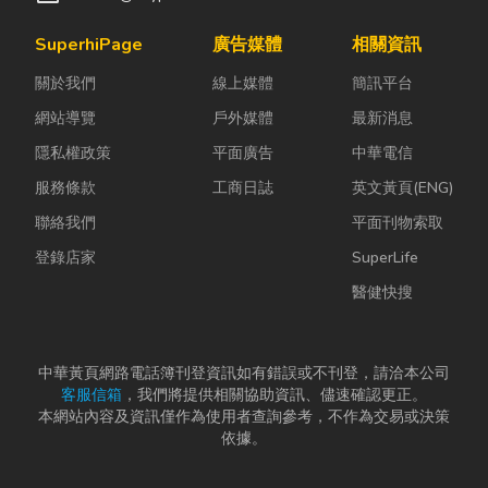
SuperhiPage
廣告媒體
相關資訊
關於我們
線上媒體
簡訊平台
網站導覽
戶外媒體
最新消息
隱私權政策
平面廣告
中華電信
服務條款
工商日誌
英文黃頁(ENG)
聯絡我們
平面刊物索取
登錄店家
SuperLife
醫健快搜
中華黃頁網路電話簿刊登資訊如有錯誤或不刊登，請洽本公司
客服信箱
，我們將提供相關協助資訊、儘速確認更正。
本網站內容及資訊僅作為使用者查詢參考，不作為交易或決策
依據。