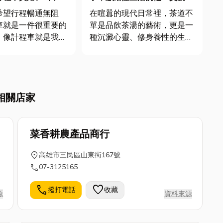
事項一次掌握
的品茗獻禮，讓愛更回甘！
希望行程暢通無阻
在喧囂的現代日常裡，茶道不
車就是一件很重要的
單是品飲茶湯的藝術，更是一
，像計程車就是我們
種沉澱心靈、修身養性的生活
中不可或缺的交通工
哲學。它承載著豐厚的文化底
於它的使用技巧與眉
蘊，引導人們在沏茶、品茗的
了解嗎？今天小編就
每個環節中，尋得一份內在的
寧靜與和諧。從精準掌控水
相關店家
，為你整理出一份完
溫，到細膩搭配茶具，每一道
車叫車全攻略，讓你
工序都蘊藏著獨特的韻味。想
深入了解...
菜香耕農產品商行
location_on
高雄市三民區山東街167號
call
07-3125165
call
favorite
撥打電話
收藏
源
資料來源