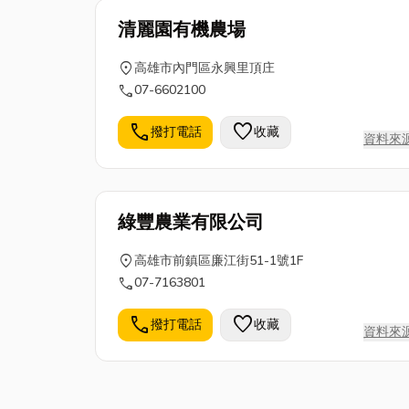
清麗園有機農場
location_on
高雄市內門區永興里頂庄
call
07-6602100
call
favorite
撥打電話
收藏
資料來
綠豐農業有限公司
location_on
高雄市前鎮區廉江街51-1號1F
call
07-7163801
call
favorite
撥打電話
收藏
資料來