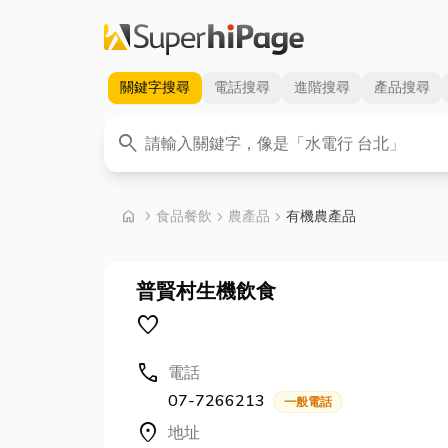
關鍵字
搜尋
電話
搜尋
進階
搜尋
產品
搜尋
關鍵字
search
首頁
home
chevron_right
食品餐飲
chevron_right
農產品
chevron_right
有機農產品
普賢村生機飲食
favorite
call
電話
07-7266213
一般電話
location_on
地址