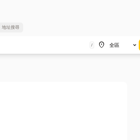
地址
搜尋
地區
place
/