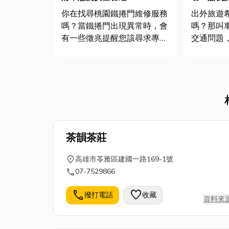
式、注意
你在找尋桃園鐵捲門維修服務
出外旅遊
嗎？當鐵捲門出現異常時，會
嗎？那叫
有一些徵兆提醒您該尋求專業
交通問題
技師的協助。桃園的怡利鐵捲
日常生活
門維修以其高效能、專業技術
具，但關
和信譽可靠而廣受好評。無論
角，你都
是馬達故障、門板變形還是配
來分享 嘉義計程車見問題、
件老化等問題，都能夠提供準
費用計算
確的診斷，並為您提供高品質
整的計程
的維修...
從此叫...
茶韻茶莊
location_on
高雄市苓雅區建國一路169-1號
call
07-7529866
call
favorite
撥打電話
收藏
資料來