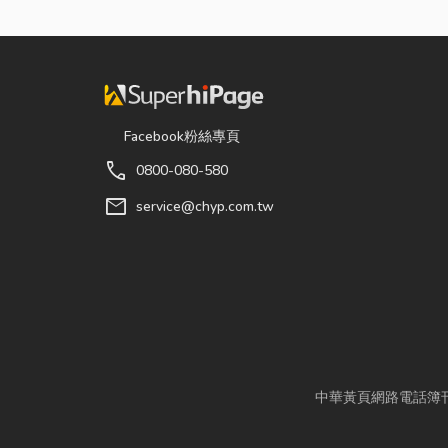
Facebook粉絲專頁
call
0800-080-580
mail
service@chyp.com.tw
中華黃頁網路電話簿