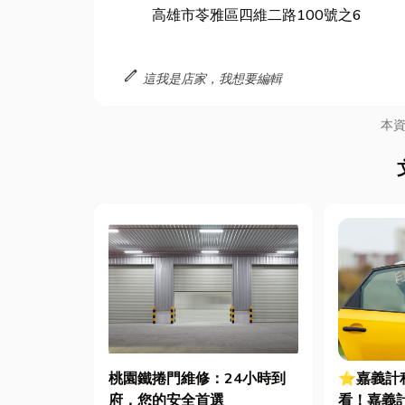
高雄市苓雅區四維二路100號之6
edit
這我是店家，我想要編輯
本
桃園鐵捲門維修：24小時到
⭐嘉義計
府，您的安全首選
看！嘉義