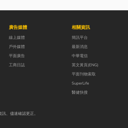
廣告媒體
相關資訊
線上媒體
簡訊平台
戶外媒體
最新消息
平面廣告
中華電信
工商日誌
英文黃頁(ENG)
平面刊物索取
SuperLife
醫健快搜
資訊、儘速確認更正。