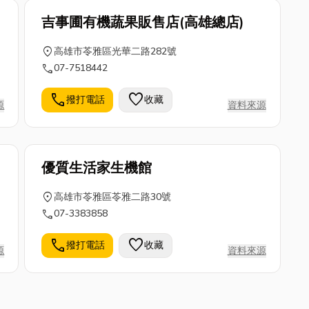
吉事圃有機蔬果販售店(高雄總店)
location_on
高雄市苓雅區光華二路282號
call
07-7518442
call
favorite
撥打電話
收藏
源
資料來源
優質生活家生機館
location_on
高雄市苓雅區苓雅二路30號
call
07-3383858
call
favorite
撥打電話
收藏
源
資料來源