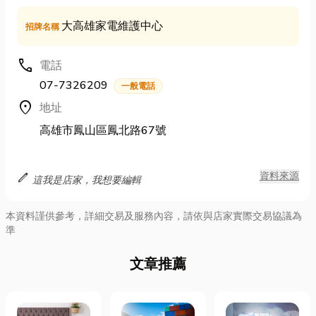
大高雄家電維護中心
招牌名稱
call
電話
07-7326209
一般電話
location_on
地址
高雄市鳳山區鳳北路67號
edit
資料來源
這我是店家，我想要編輯
本資料謹供參考，詳細交易及服務內容，請依與店家實際交易協議為
準
文章推薦