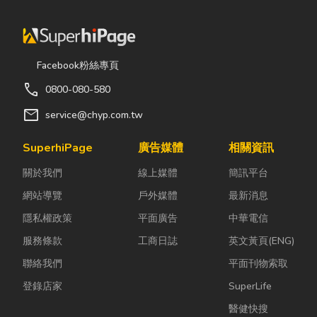
題， 我們都竭誠為您
服務。不僅僅如此，即
使在使用的期間，有任
何人為上造成之損壞，
Facebook粉絲專頁
我們都能於第一時間為
call
您排 解任何問題。
0800-080-580
『和浚點燈』能秉存著
mail
service@chyp.com.tw
最高效率為每位客人服
務，也是因為『和浚點
SuperhiPage
廣告媒體
相關資訊
燈』有經驗豐富的團
隊，服務 品質要求第
關於我們
線上媒體
簡訊平台
一的原故，因此，整體
網站導覽
戶外媒體
最新消息
服務團隊堅持把關著，
隱私權政策
平面廣告
中華電信
顧客所能得到最完善售
後服務與保障自然不在
服務條款
工商日誌
英文黃頁(ENG)
話下。 我們努力著
聯絡我們
平面刊物索取
『和浚點燈』將可為您
登錄店家
SuperLife
的生活帶來更優質的選
擇
醫健快搜