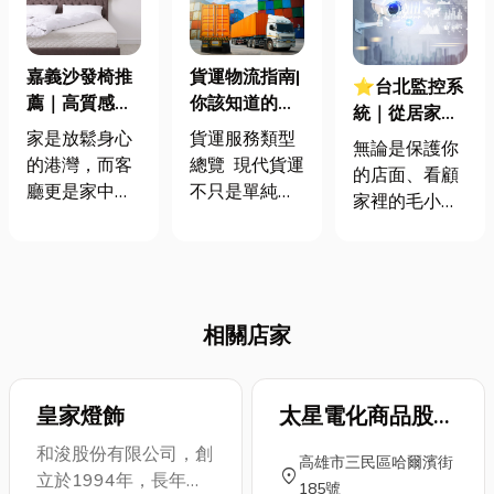
嘉義沙發椅推
貨運物流指南|
⭐台北監控系
薦｜高質感的
你該知道的實
統｜從居家到
設計，舒適不
用知識與選擇
家是放鬆身心
貨運服務類型
商家，監控系
無論是保護你
妥協
方向
的港灣，而客
總覽 現代貨運
統如何保護
的店面、看顧
廳更是家中的
不只是單純的
你？監控系統
家裡的毛小
核心，一張舒
「運東西」，
基本架構全解
孩、寶寶或長
適又美觀的沙
而是一系列結
析
輩，監控系統
發椅，絕對是
合配送、倉
早已默默融入
提升居家品質
儲、管理的系
我們的生活，
的關鍵。您是
統性服務。依
相關店家
成為重要的安
否正在為嘉義
照需求不同，
全守護者。那
的家尋找理想
大致可分為以
麼，一套基本
的沙發？面對
下幾類： 1.1
皇家燈飾
太星電化商品股份
的監控系統到
市面上琳瑯滿
一般貨物運
底有哪些組
有限公司
和浚股份有限公司，創
目的款式、材
輸：適用於零
高雄市三民區哈爾濱街
件？安裝時又
location_on
立於1994年，長年經
質和功能，是
星包裹、大宗
185號
該注意哪些眉