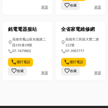
大小家電銷售/專業家
-----------------------
favorite
收藏
電維修服務/冷氣空調
來源
來源
-----------------------
專業安裝.銷售 。 ✮ 配
-----------------------
合裝潢安裝家電冷氣,
----- 當然不只是多樣
可享有優惠 ✮ 歡迎
化的產品，最重要的是
銘電電器服站
全省家電維修網
洽詢~和鑫電器
我們堅持及控管，絕對
☎︎ 07-2616782
也都以最高等級的品檢
高雄市鳳山區光復路二
高雄市三民區大豐二路
location_on
location_on
標準來執行。除此之
段191巷18號
121號
外，售 後服務也是我
call
call
07-7479902
07-3957777
們引以為傲的地方。打
call
call
撥打電話
撥打電話
從您決定購入『和浚點
燈』產品那一刻起，我
favorite
favorite
收藏
收藏
來源
來源
們就會把它當成是照顧
小孩 般，給予無微不
至的呵護與關愛。只要
您在使用『和浚點燈』
產品期間，有任何天然
或非人為因素之損壞問