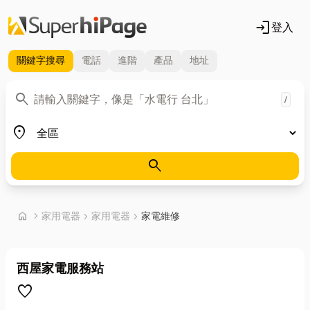
login
登入
關鍵字
搜尋
電話
進階
產品
地址
關鍵字
search
/
地區
place
search
首頁
home
chevron_right
家用電器
chevron_right
家用電器
chevron_right
家電維修
西屋家電服務站
favorite