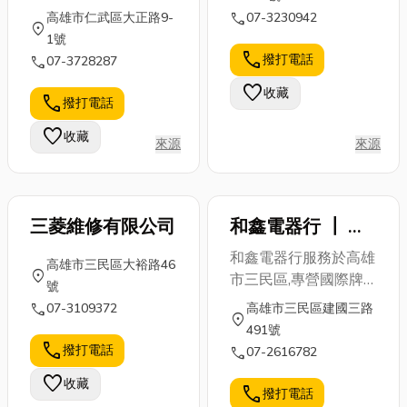
營傳統行銷服務。因
不是感到有些
商品、生活物
call
高雄市仁武區大正路9-
07-3230942
角呢？今天小
location_on
此，感念於讓好的品質
眼花撩亂呢？
資 1.2專業物
1號
編就來為你一
及服務優良之形象特別
別擔心！本文
流與倉儲：涵
call
撥打電話
call
07-3728287
一解答！文章
創 立『和浚點燈工
將為您深入解
蓋貨品存放、
最後還會整理
favorite
收藏
程』為服務品牌並增設
析如何挑選最
分揀包...
call
撥打電話
出在值得推薦
此平台提供最合理的價
適合您的沙
的台北監控系
favorite
收藏
格，來享受最高品質、
發...
來源
來源
統廠...
及最優質之售後服務，
而 『和浚點燈』主要
的產品為燈飾照明種類
三菱維修有限公司
和鑫電器行 ┃ 國
可說是包羅萬象，一應
際牌 Panasonic
俱全。從最基本的照明
和鑫電器行服務於高雄
高雄市三民區大裕路46
簡單功能型至精品時
┃ 日立家電
location_on
市三民區,專營國際牌
號
尚； 從居家辦公、學
Hitachi 冷氣、空
Panasonic 家電、國際
call
07-3109372
高雄市三民區建國三路
校到公共設施等，都有
location_on
牌 Panasonic冷氣空
調
491號
著我們的足跡。 『和
調，日立家電,日立冷
call
撥打電話
call
07-2616782
浚點燈』品牌宗旨為
氣空調,三洋家電,三洋
「為人們環境點燈的需
favorite
收藏
冷氣空調。 各大品牌
call
撥打電話
求想得更深遠」 ------