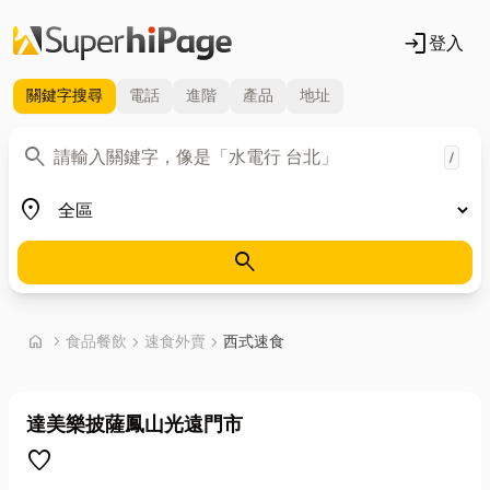
login
登入
關鍵字
搜尋
電話
進階
產品
地址
關鍵字
search
/
地區
place
search
首頁
home
chevron_right
食品餐飲
chevron_right
速食外賣
chevron_right
西式速食
達美樂披薩鳳山光遠門市
favorite