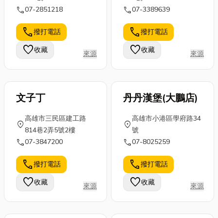
call
call
07-2851218
07-3389639
合專業的油漆
用桌機湊合。
算，讓你輕鬆
工程來協助改
然而，一般桌
規劃出一個真
call
call
撥打電話
撥打電話
變居家氛圍。
機無法應付高
正屬於你的
本篇將分享油
塵、高溫、連
家！ 裝潢前
favorite
favorite
收藏
收藏
來源
來源
漆知識，若各
續震動...
的準備：從
位朋友打算老
「心」出
屋...
發，...
文子丁
丹丹漢堡(大鵬店)
高雄市三民區建工路
高雄市小港區學府路34
location_on
location_on
814巷2弄5號2樓
號
call
call
07-3847200
07-8025259
call
call
撥打電話
撥打電話
favorite
favorite
收藏
收藏
來源
來源