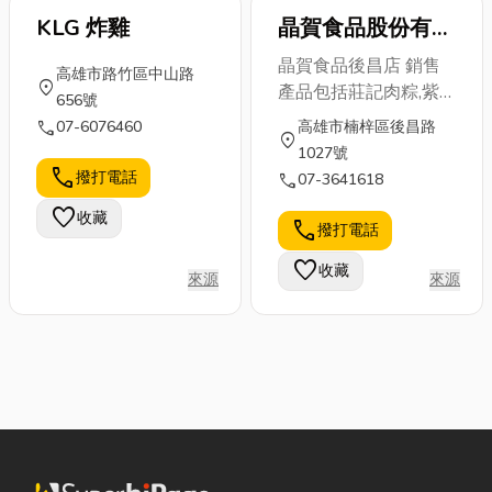
KLG 炸雞
晶賀食品股份有限
公司
晶賀食品後昌店 銷售
高雄市路竹區中山路
location_on
產品包括莊記肉粽,紫
656號
米素粽,貓山王榴槤、
call
07-6076460
高雄市楠梓區後昌路
location_on
貓山王榴蓮冰淇淋,貓
1027號
山王榴蓮米蛋糕,素食
call
撥打電話
call
07-3641618
咖哩角,冷凍食品等。
favorite
收藏
主要產品：莊記粽,貓
call
撥打電話
山王榴槤及相關商品、
favorite
收藏
南洋風味素食咖哩角、
來源
來源
冷凍虱目魚丸,冷凍花
枝丸,蒲燒虱目魚肚,栗
子地瓜等產品。 業務
範圍： 參展紀錄：曾
參加高雄國際食品展和
台北國際食品展。