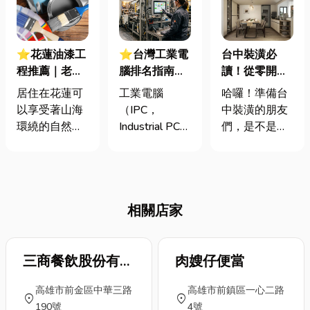
⭐花蓮油漆工
⭐台灣工業電
台中裝潢必
程推薦｜老屋
腦排名指南：
讀！從零開始
翻新必看！告
台灣三大工業
規劃，打造夢
居住在花蓮可
工業電腦
哈囉！準備台
別潮濕發霉！
電腦龍頭有哪
想中的質感居
以享受著山海
（IPC，
中裝潢的朋友
掌握油漆工程
些？工廠採購
家生活
環繞的自然景
Industrial PC）
們，是不是對
專業訣竅，讓
與品牌選型全
致，但是這裡
是指專為工業
這件事感到既
您的居所煥然
解析
的多雨潮濕氣
生產現場、極
期待又怕受傷
一新！
候，對房屋的
端環境與自動
害呢？別擔
維護也是一大
化設備所設計
心！這篇台中
相關店家
挑戰。你還在
的硬體運算平
裝潢全攻略就
為家中的牆面
台。 許多製造
是為你量身打
發霉、油漆脫
業業主在導入
造的。我們將
落而煩惱嗎？
三商餐飲股份有限
自動化或升級
肉嫂仔便當
從最基本的自
您的老屋或許
智慧工廠時，
我評估開始，
公司
高雄市前金區中華三路
高雄市前鎮區一心二路
已許久未粉
常想著先用一
帶你釐清需
location_on
location_on
190號
4號
刷，那就很適
般的家用或商
求、掌握預