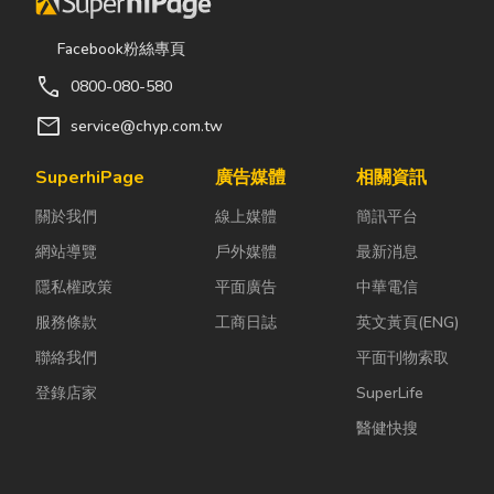
Facebook粉絲專頁
call
0800-080-580
mail
service@chyp.com.tw
SuperhiPage
廣告媒體
相關資訊
關於我們
線上媒體
簡訊平台
網站導覽
戶外媒體
最新消息
隱私權政策
平面廣告
中華電信
服務條款
工商日誌
英文黃頁(ENG)
聯絡我們
平面刊物索取
登錄店家
SuperLife
醫健快搜