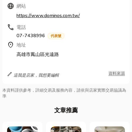
Language
網站
https://www.dominos.com.tw/
call
電話
07-7438996
代表號
location_on
地址
高雄市鳳山區光遠路
edit
資料來源
這我是店家，我想要編輯
本資料謹供參考，詳細交易及服務內容，請依與店家實際交易協議為
準
文章推薦