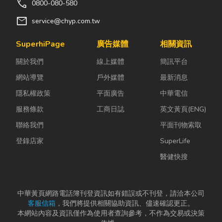
call
0800-080-580
mail
service@chyp.com.tw
SuperhiPage
廣告媒體
相關資訊
關於我們
線上媒體
簡訊平台
網站導覽
戶外媒體
最新消息
隱私權政策
平面廣告
中華電信
服務條款
工商日誌
英文黃頁(ENG)
聯絡我們
平面刊物索取
登錄店家
SuperLife
醫健快搜
中華黃頁網路電話簿刊登資訊如有錯誤或不刊登，請洽本公司
客服信箱
，我們將提供相關協助資訊、儘速確認更正。
本網站內容及資訊僅作為使用者查詢參考，不作為交易或決策