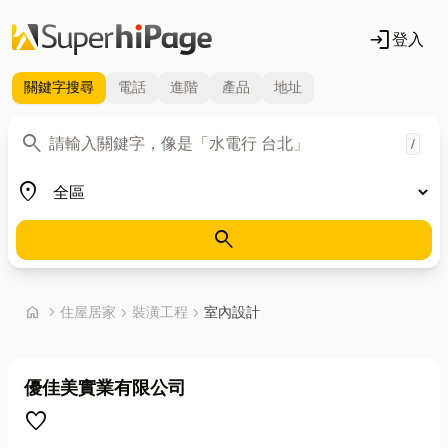
login
登入
關鍵字
搜尋
電話
進階
產品
地址
關鍵字
search
/
地區
place
search
首頁
home
chevron_right
住屋居家
chevron_right
裝潢工程
chevron_right
室內設計
優佳美實業有限公司
favorite