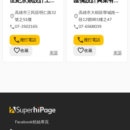
世紀京鼎設計工程
匯僑設計興業有限
有限公司
公司
高雄市三民區明仁路32
高雄市大樹區學城路一
location_on
location_on
號之51樓
段12號BB1樓之47
call
call
07-3503165
07-6568039
call
call
撥打電話
撥打電話
favorite
favorite
收藏
收藏
來源
來源
Facebook粉絲專頁