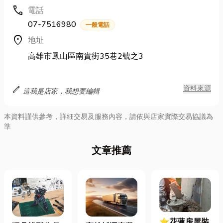
call
電話
07-7516980
一般電話
location_on
地址
高雄市鳳山區南貴街35巷2號之3
edit
資料來源
這我是店家，我想要編輯
本資料謹供參考，詳細交易及服務內容，請依與店家實際交易協議為
準
文章推薦
⭐花蓮房屋裝