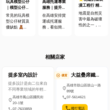
玩具模型公仔
高雄托運專業
潢工程行 精選
｜模型公仔的
服務｜提升運
10大花蓮房屋
地震是自然災
材質及新手收
輸效率又能彈
常見的玩具模
在高雄安排貨
裝潢工程行！
害中最為破壞
藏指南
性控管預算的
型公仔材質及
運或托運服
震後房子出現
性的之一，它
最佳選擇
優缺點 🧸
務，看似簡
這8種狀況要
不僅給人們的
PVC（聚氯乙
單，實際上卻
注意
生活和財產帶
烯) 優點：臉
需要考量許多
來嚴重的傷
部及衣服細節
細節。從貨物
害，還可能對
豐富、成本較
種類、數量、
社會和經濟造
相關店家
低。 缺點：表
尺寸，到是否
成長期的影
面可能會出現
需要指定車
響。在地震發
黏黏膩感、高
型、是否要即
生後，房屋的
溫容易變形。
提多室內設計
日配送、是否
大益疊席鐵床
award_star
優質
安全性成為人
🧸ABS（工程
需要額外搬
家具商行
提多設計是由二位來自
們最關注的焦
高雄市鼓山區鼓山一路
塑膠） 優點：
運，都會影響
location_on
不同專業領域的年輕
點之一！建築
89號
適合做骨架及
最終的托運方
人，於2012年一起成
物可能會因地
call
高雄市鳳山區國民街
07-5614621
關節部位、硬
式與成本。尤
location_on
立的設計公司，提供室
震災害出現各
20-1號
度高耐衝擊。
其是常見的 高
內設計與網頁設計服
種不同程度的
call
撥打電話
call
07-7633859
缺點：細節不
雄雜貨托運、