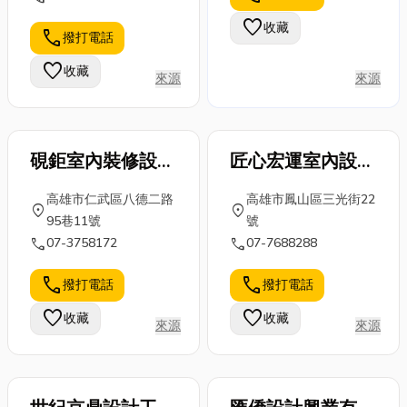
務。 無論是實體世界
損壞，需要進
如PV...
高雄貨物托
favorite
收藏
的房屋空間，或是虛擬
行修復和檢
call
撥打電話
運、高雄貨運
世界的網路空間，我們
查，以幫助人
搬家、高雄托
favorite
收藏
都希望客戶可以放心交
們更好...
來源
來源
運 等需...
給我們設計，期待客戶
未來在使用空間時，可
以體會得出來，這是他
硯鉅室內裝修設計
匠心宏運室內設計
專屬的空間。
股份有限公司
裝潢事業有限公司
高雄市仁武區八德二路
高雄市鳳山區三光街22
location_on
location_on
95巷11號
號
call
call
07-3758172
07-7688288
call
call
撥打電話
撥打電話
favorite
favorite
收藏
收藏
來源
來源