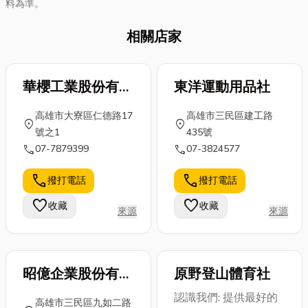
料為準。
相關店家
華櫻工業股份有限
東洋運動用品社
公司
高雄市大寮區仁德路17
高雄市三民區建工路
location_on
location_on
號之1
435號
call
call
07-7879399
07-3824577
call
call
撥打電話
撥打電話
favorite
favorite
收藏
收藏
來源
來源
昭億企業股份有限
原野登山體育社
公司
認識我們: 提供最好的
高雄市三民區九如二路