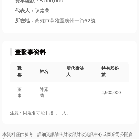
資本總額：
5,000,000
代表人：
陳素蘭
所在地：
高雄市苓雅區廣州一街62號
董監事資料
職
所代表法
持有股份
姓名
稱
人
數
董
陳素
4,500,000
事
蘭
注意：同姓名可能非指同一人。
本資料謹供參考，詳細資訊請依財政部財政資訊中心或商業司公開資