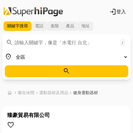
login
登入
關鍵字
搜尋
電話
進階
產品
地址
關鍵字
search
/
地區
place
search
首頁
home
chevron_right
樂在休閒
chevron_right
運動器材及用品
chevron_right
健身運動器材
臻豪貿易有限公司
favorite