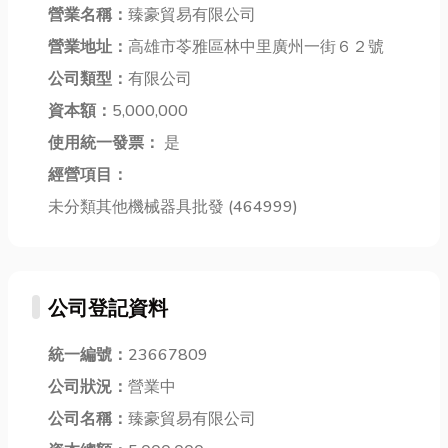
財工具—餐飲
營業名稱：
臻豪貿易有限公司
種疑難雜症，
乳酸）塑膠射
設備，接下來
用簡單的方式
營業地址：
高雄市苓雅區林中里廣州一街６２號
出因其可生物
小編將以哪些
帶你了解報廢
分解的特性，
公司類型：
有限公司
店面最適合用
汽車回收流
成為近年來最
不銹鋼餐飲設
資本額：
5,000,000
程，讓你輕鬆
受矚目的環保
備，簡單整理
搞懂不再煩
使用統一發票：
是
製程...
如...
惱！...
經營項目：
未分類其他機械器具批發 (464999)
公司登記資料
統一編號：
23667809
公司狀況：
營業中
公司名稱：
臻豪貿易有限公司