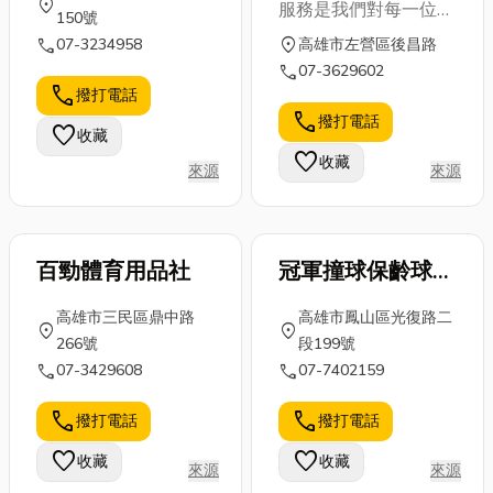
location_on
服務是我們對每一位顧
150號
客努力的目標以及我們
call
location_on
07-3234958
高雄市左營區後昌路
的承諾： ◎「顧客滿
call
07-3629602
意」，您的滿意就是我
call
撥打電話
們努力的目標 ◎「滴
call
撥打電話
favorite
收藏
滴用心」，我們所服務
favorite
收藏
的產品，都是用心做，
來源
來源
以確保我們的品質
◎「點點誠意」，我們
為您所提供的服務是客
百勁體育用品社
冠軍撞球保齡球用
戶至上的精神
品
高雄市三民區鼎中路
高雄市鳳山區光復路二
location_on
location_on
266號
段199號
call
call
07-3429608
07-7402159
call
call
撥打電話
撥打電話
favorite
favorite
收藏
收藏
來源
來源