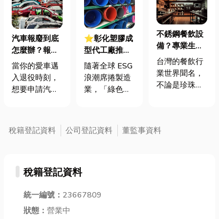
不銹鋼餐飲設
汽車報廢到底
⭐彰化塑膠成
備？專業生產
怎麼辦？報廢
型代工廠推
台灣製造餐飲
台灣的餐飲行
車回收的常見
薦：迎戰全球
當你的愛車邁
隨著全球 ESG
設備，提供業
業世界聞名，
疑問解答！
ESG浪潮！別
入退役時刻，
浪潮席捲製造
界高品質的餐
不論是珍珠奶
讓包材卡關國
想要申請汽車
業，「綠色供
飲料理工具
茶、夜市小吃
際外銷！一文
報廢，但腦中
應鏈」與「減
到小籠包等，
看懂環保塑膠
卻冒出一堆問
塑包裝」已成
各有擁護者。
種類
號？「流程會
為各大品牌採
稅籍登記資料
公司登記資料
董監事資料
因此中青世代
不會很麻煩？
購時的核心考
在創業時，多
報廢車回收去
量。傳統以石
數人都會考慮
哪辦？有補助
油為原料的塑
從餐飲入門，
稅籍登記資料
可以領嗎？」
膠逐漸面臨轉
除了店面規
別擔心！這篇
型，取而代之
劃、裝潢、消
文章就來陪你
統一編號：
23667809
的是各類環保
防水電外，最
一起解開有關
塑膠材質。其
狀態：
營業中
重要的就是生
車輛報廢的各
中，PLA（聚