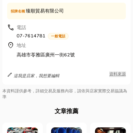
臻順貿易有限公司
招牌名稱
call
電話
07-7614781
一般電話
location_on
地址
高雄市苓雅區廣州一街62號
edit
資料來源
這我是店家，我想要編輯
本資料謹供參考，詳細交易及服務內容，請依與店家實際交易協議為
準
文章推薦