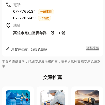
call
電話
07-7765124
一般電話
07-7765689
代表號
location_on
地址
高雄市鳳山區青年路二段310號
edit
資料來源
這我是店家，我想要編輯
本資料謹供參考，詳細交易及服務內容，請依與店家實際交易協議為
準
文章推薦