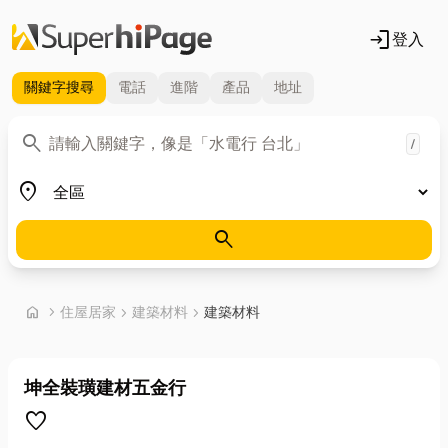
login
登入
關鍵字
搜尋
電話
進階
產品
地址
關鍵字
search
/
地區
place
search
首頁
home
chevron_right
住屋居家
chevron_right
建築材料
chevron_right
建築材料
坤全裝璜建材五金行
favorite