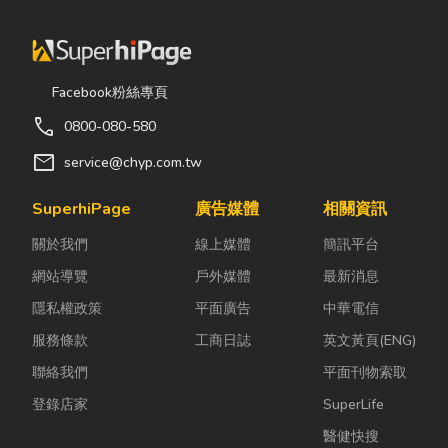
Facebook粉絲專頁
call
0800-080-580
mail
service@chyp.com.tw
SuperhiPage
廣告媒體
相關資訊
關於我們
線上媒體
簡訊平台
網站導覽
戶外媒體
最新消息
隱私權政策
平面廣告
中華電信
服務條款
工商日誌
英文黃頁(ENG)
聯絡我們
平面刊物索取
登錄店家
SuperLife
醫健快搜