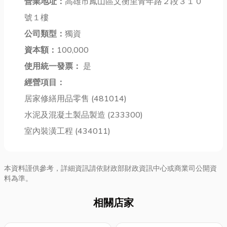
電系統、電力
營業地址：
高雄市鳳山區文衡里青年路２段３１０
急補強方法以
其是常見的 高
監控以及電信
及挑選強化玻
雄雜貨托運、
號１樓
機房工程，更
璃的關鍵，文
高雄貨物托
公司類型：
獨資
是確保設備穩
末也會提供台
運、高雄貨運
定運轉的重
資本額：
100,000
北玻璃行推
搬家、高雄托
要...
薦...
運 等需...
使用統一發票：
是
經營項目：
居家修繕用品零售 (481014)
水泥及混凝土製品製造 (233300)
室內裝潢工程 (434011)
本資料謹供參考，詳細資訊請依財政部財政資訊中心或商業司公開資
料為準。
相關店家