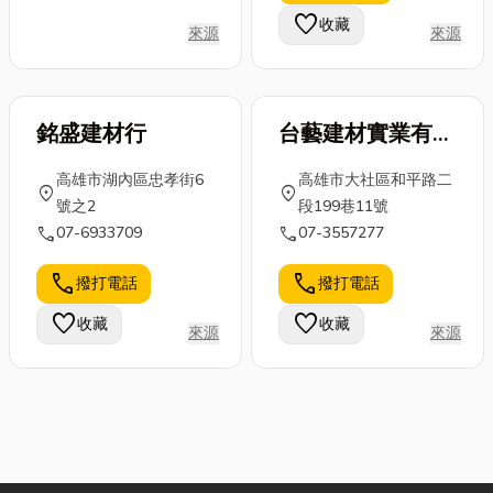
favorite
收藏
來源
來源
銘盛建材行
台藝建材實業有限
公司
高雄市湖內區忠孝街6
高雄市大社區和平路二
location_on
location_on
號之2
段199巷11號
call
call
07-6933709
07-3557277
call
call
撥打電話
撥打電話
favorite
favorite
收藏
收藏
來源
來源