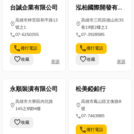
台誠企業有限公司
泓柏國際開發有限
公司
高雄市梓官區和平路13
高雄市三民區德山街35
location_on
location_on
號之1
巷19號2樓之2
call
call
07-6250355
07-3928585
call
call
撥打電話
撥打電話
favorite
favorite
收藏
收藏
來源
來源
永順裝潢有限公司
松美錏鉛行
高雄市大寮區內坑路
高雄市鳳山區文衡路8
location_on
location_on
145之8號M樓
號
call
07-7463885
favorite
收藏
call
撥打電話