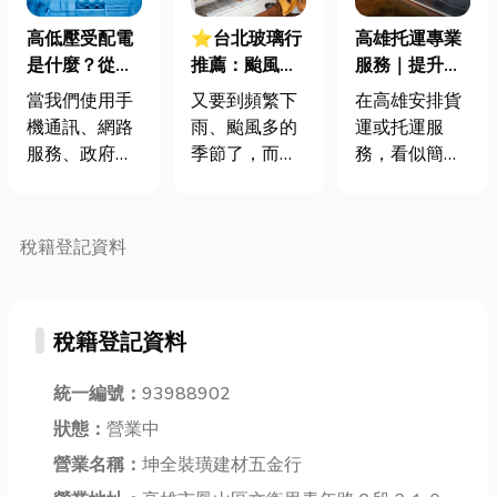
高低壓受配電
⭐台北玻璃行
高雄托運專業
是什麼？從公
推薦：颱風季
服務｜提升運
共工程到電信
必看！玻璃維
輸效率又能彈
當我們使用手
又要到頻繁下
在高雄安排貨
機房工程，打
修流程、價格
性控管預算的
機通訊、網路
雨、颱風多的
運或托運服
造穩定供電的
解析及玻璃防
最佳選擇
服務、政府機
季節了，而每
務，看似簡
核心關鍵 ⚡
爆膜挑選懶人
關系統，甚至
逢颱風過境，
單，實際上卻
包
是捷運、道路
強風大雨常導
需要考量許多
照明等公共設
致居家窗戶玻
細節。從貨物
稅籍登記資料
施時，背後都
璃破損，甚至
種類、數量、
仰賴一套穩定
引發滲漏水問
尺寸，到是否
且安全的電力
題。那麼面對
需要指定車
稅籍登記資料
系統支撐運
突如其來的玻
型、是否要即
作。 而在公共
璃意外，又該
日配送、是否
工程與電信基
統一編號：
93988902
如何處置？今
需要額外搬
礎建設領域
天小編將會在
運，都會影響
狀態：
營業中
中，高低壓受
本文解析玻璃
最終的托運方
營業名稱：
坤全裝璜建材五金行
配電、直流供
維修流程、緊
式與成本。尤