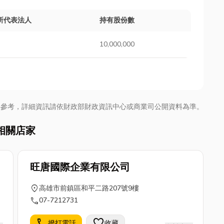
所代表法人
持有股份數
10,000,000
供參考，詳細資訊請依財政部財政資訊中心或商業司公開資料為準。
相關店家
旺唐國際企業有限公司
location_on
高雄市前鎮區和平二路207號9樓
call
07-7212731
call
favorite
撥打電話
收藏