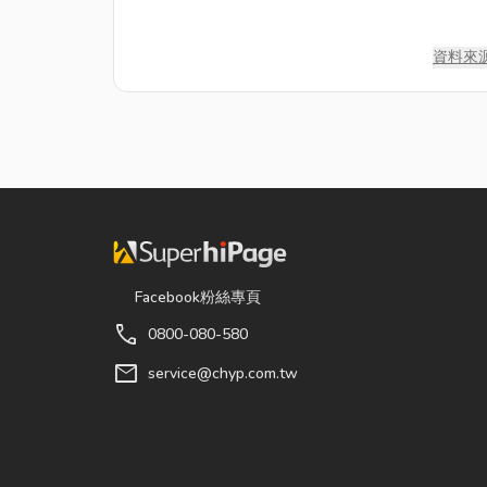
資料來
Facebook粉絲專頁
call
0800-080-580
mail
service@chyp.com.tw