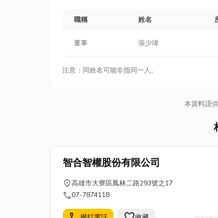
職稱
姓名
董事
張少瑋
注意：同姓名可能非指同一人。
本資料謹
智合智權股份有限公司
location_on
高雄市大寮區鳳林二路293號之17
call
07-7874118
call
favorite
撥打電話
收藏