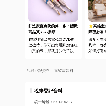
打造家庭劇院的第一步：認識
⭐高雄室
高品質RCA插頭
障礙必看
的居家佈置
在家裡翻出舊電視或DVD播
很多人在
放機時，你可能會看到幾條紅
具時，都
白黃的線，那就是我們常說的
如何打造
RCA插頭。它們雖然不起眼，
擇障礙這
卻曾是家庭影音設備的標配。
自己的星
紅色和白色用來傳輸左右聲道
家佈置和
稅籍登記資料
董監事資料
的聲音，黃色則是影像訊號，
上篇介紹
簡單又好用。以前家裡要接
來接續介
VCD、遊戲機或音響，就是靠
座，他們
稅籍登記資料
這三...
是哪些?...
統一編號：
84340658