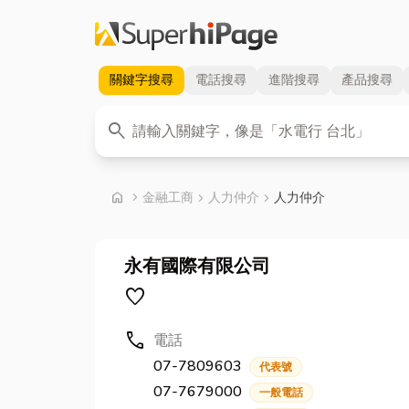
關鍵字
搜尋
電話
搜尋
進階
搜尋
產品
搜尋
關鍵字
search
首頁
home
chevron_right
金融工商
chevron_right
人力仲介
chevron_right
人力仲介
永有國際有限公司
favorite
call
電話
07-7809603
代表號
07-7679000
一般電話