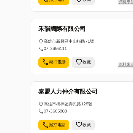
資料來
禾韻國際有限公司
location_on
高雄市新興區中山橫路71號
call
07-2856111
call
favorite
撥打電話
收藏
資料來
泰盟人力仲介有限公司
location_on
高雄市楠梓區壽民路128號
call
07-3605888
call
favorite
撥打電話
收藏