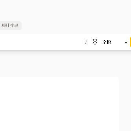
地址
搜尋
地區
place
/