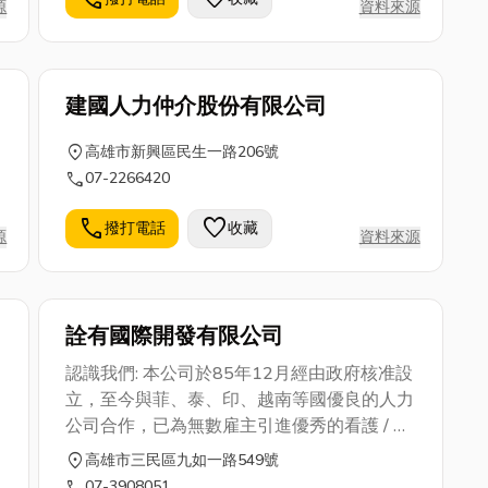
源
資料來源
建國人力仲介股份有限公司
location_on
高雄市新興區民生一路206號
call
07-2266420
call
favorite
撥打電話
收藏
源
資料來源
詮有國際開發有限公司
認識我們: 本公司於85年12月經由政府核准設
立，至今與菲、泰、印、越南等國優良的人力
公司合作，已為無數雇主引進優秀的看護 / 幫
傭 / 工廠工 /營造工，由於他(她) 們的親切、
location_on
高雄市三民區九如一路549號
專職的工作態度，加上公司秉持『專業精、效
call
07-3908051