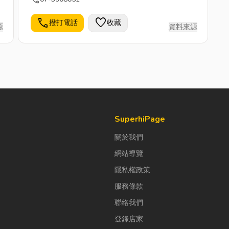
率化、服務好、品質誠』的經營理念，配合專
業的輔導與溝通，贏得許多雇主與看護/幫傭/
call
favorite
撥打電話
收藏
源
資料來源
工廠工/營造工之信賴與肯定。四大特色： 專
業輔導溝通：聘請多位專業雙語輔導師輔導看
護/外傭/工廠工/營造工生活、工作，並隨時解
決勞僱之間問題。 品質保證：試用期40天
內，僱主若不滿意，本公司完全免費更換人
選。 電腦化檔案管理：看護 / 外傭 / 工廠工 /
營造工入境從至工作期滿之期間，舉凡須向政
府相關單位(勞委會、衛生局、縣市警局、
SuperhiPage
菲、泰、印駐台辦事處)報備之文件皆能有效
關於我們
管理及維持快捷的辦件速度。 收費透明化、
網站導覽
合理化：依政府規定收費，絕不以任何名義向
雇主及看護/外傭/工廠工/營造工索取其他費
隱私權政策
用。我們深信每一位雇主、看護 / 外傭/工廠
服務條款
工/營造工都是敝公司的資產，因此戰戰兢兢
聯絡我們
的做好每一階段的服務，讓您愉快的使用看護
/ 外傭/工廠工/營造工是我們最大的責任。
登錄店家