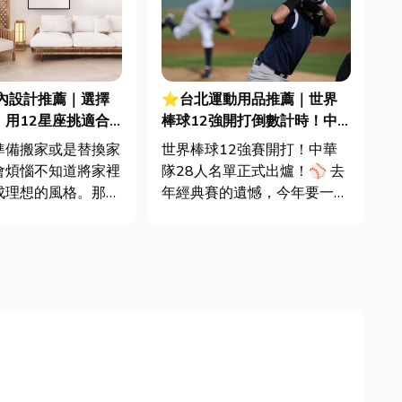
內設計推薦｜選擇
⭐台北運動用品推薦｜世界
！用12星座挑適合
棒球12強開打倒數計時！中
風格? <下>
華隊名單出爐，全台一起為國
準備搬家或是替換家
世界棒球12強賽開打！中華
球加油！
會煩惱不知道將家裡
隊28人名單正式出爐！⚾️ 去
成理想的風格。那選
年經典賽的遺憾，今年要一雪
麼嚴重，不如就交給
前恥！ 想和全台球迷一起為
座吧！12星座在居
中華隊加油嗎？小編幫你整理
風格習慣大不同，<
了世界棒球12強賽賽程資訊
>寫完，小編就接著
和必去的台北運動用品店，讓
紹上次沒講到的星
你應援更給力！一起為中華隊
偏好的居家佈置風格
加油，把冠軍帶回家！ ...