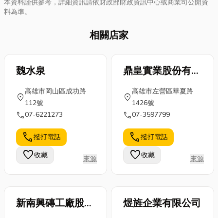
本資料謹供參考，詳細資訊請依財政部財政資訊中心或商業司公開資
料為準。
相關店家
魏水泉
鼎皇實業股份有限
公司
高雄市岡山區成功路
高雄市左營區華夏路
location_on
location_on
112號
1426號
call
call
07-6221273
07-3597799
call
call
撥打電話
撥打電話
favorite
favorite
收藏
收藏
來源
來源
新南興磚工廠股份
煜旌企業有限公司
有限公司