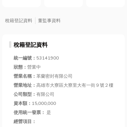
是家中最重要
基本架構全解
外的窘境呢？
孩、寶寶或長
的防盜與防
析
這種時候真的
輩，監控系統
護，多了這層
會讓人超焦慮
早已默默融入
稅籍登記資料
董監事資料
堅固圍牆的屏
的！別擔心，
我們的生活，
障，不僅可以
今天就來跟大
成為重要的安
避免家人遭受
家分享一些關
全守護者。那
到外界的侵入
稅籍登記資料
於開鎖的小知
麼，一套基本
或干 擾，還能
識，讓你在遇
的監控系統到
夠提高環境周
到緊急狀況
統一編號：
53141900
底有哪些組
遭的安全性。
時，也能輕鬆
件？安裝時又
狀態：
營業中
在台灣治安不
解決！ 除了基
該注意哪些眉
好的社會裡，
營業名稱：
革蘭密封有限公司
本的開鎖服
角呢？今天小
專業的鐵捲門
務，專業的鎖
營業地址：
高雄市大寮區大寮里大有一街９號２樓
編就來為你一
維修服務，更
店還能提供更
一解答！文章
公司類型：
有限公司
是人們心中的
多元的服務，
最後還會整理
信賴與託付，
資本額：
15,000,000
以滿足客戶不
出在值得推薦
如何判...
同的需求...
使用統一發票：
是
的台北監控系
統廠...
經營項目：