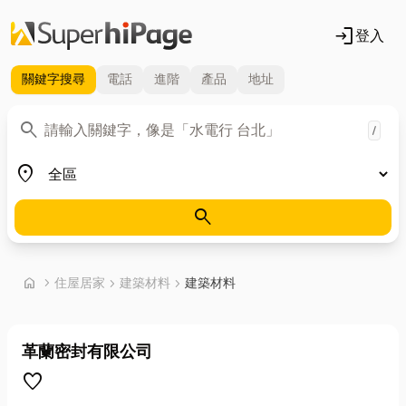
login
登入
關鍵字
搜尋
電話
進階
產品
地址
關鍵字
search
/
地區
place
search
首頁
home
chevron_right
住屋居家
chevron_right
建築材料
chevron_right
建築材料
革蘭密封有限公司
favorite