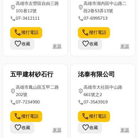
高雄市左營區自由三路
高雄市湖內區中山路二
location_on
location_on
101巷12號
段2巷53弄13號
call
call
07-3412111
07-6995713
call
call
撥打電話
撥打電話
favorite
favorite
收藏
收藏
來源
來源
五甲建材砂石行
洺泰有限公司
高雄市鳳山區五甲二路
高雄市大社區中山路
location_on
location_on
202號
661號之2
call
call
07-7234990
07-3543919
call
call
撥打電話
撥打電話
favorite
favorite
收藏
收藏
來源
來源