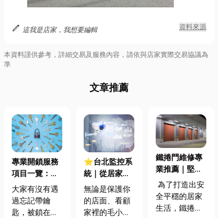
edit
資料來源
這我是店家，我想要編輯
本資料謹供參考，詳細交易及服務內容，請依與店家實際交易協議為
準
文章推薦
鐵捲門維修專
專業開鎖服務
⭐台北監控系
業推薦｜堅固
項目一覽：從
統｜從居家到
的防護營造出
為了打造出安
緊急開鎖到安
商家，監控系
大家有沒有遇
無論是保護你
最安全的居家
全平穩的居家
全防護
統如何保護
過忘記帶鑰
的店面、看顧
環境
生活，鐵捲門
你？監控系統
匙，被鎖在門
家裡的毛小