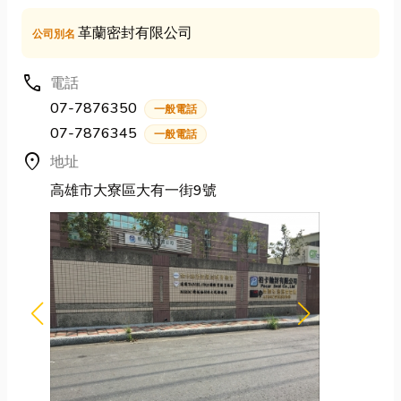
革蘭密封有限公司
公司別名
call
電話
07-7876350
一般電話
07-7876345
一般電話
location_on
地址
高雄市大寮區大有一街9號