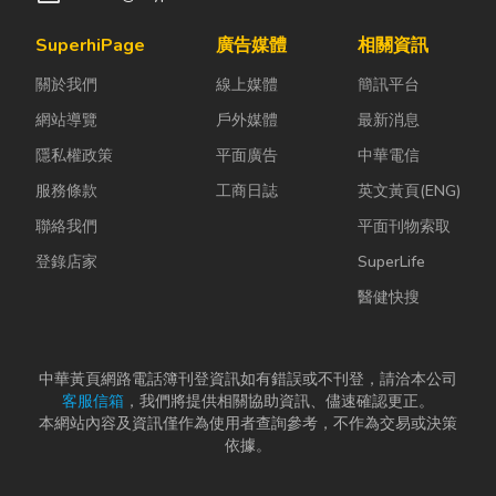
SuperhiPage
廣告媒體
相關資訊
關於我們
線上媒體
簡訊平台
網站導覽
戶外媒體
最新消息
隱私權政策
平面廣告
中華電信
服務條款
工商日誌
英文黃頁(ENG)
聯絡我們
平面刊物索取
登錄店家
SuperLife
醫健快搜
中華黃頁網路電話簿刊登資訊如有錯誤或不刊登，請洽本公司
客服信箱
，我們將提供相關協助資訊、儘速確認更正。
本網站內容及資訊僅作為使用者查詢參考，不作為交易或決策
依據。