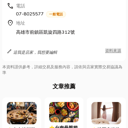
call
電話
07-8025577
一般電話
location_on
地址
高雄市前鎮區凱旋四路312號
edit
資料來源
這我是店家，我想要編輯
本資料謹供參考，詳細交易及服務內容，請依與店家實際交易協議為
準
文章推薦