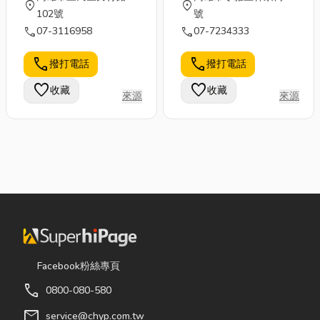
location_on
location_on
102號
號
call
call
07-3116958
07-7234333
call
call
撥打電話
撥打電話
favorite
favorite
收藏
收藏
來源
來源
Facebook粉絲專頁
call
0800-080-580
mail
service@chyp.com.tw