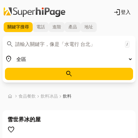
login
登入
關鍵字
搜尋
電話
進階
產品
地址
關鍵字
search
/
地區
place
search
首頁
home
chevron_right
食品餐飲
chevron_right
飲料冰品
chevron_right
飲料
雪世界冰的屋
favorite