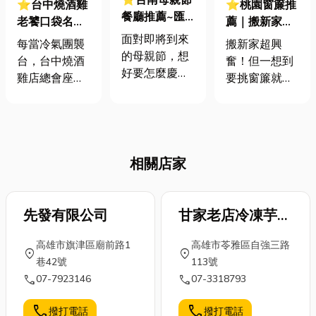
⭐台南母親節
⭐台中燒酒雞
⭐桃園窗簾推
餐廳推薦~匯
老饕口袋名單
薦｜搬新家必
整15間米其林
來囉！一篇教
看！窗簾達人
面對即將到來
每當冷氣團襲
搬新家超興
必比登推薦的
你全酒、半酒
帶你挑選最適
的母親節，想
台，台中燒酒
奮！但一想到
台南合菜餐
燒酒雞差別在
合的臥室窗
好要怎麼慶祝
雞店總會座無
要挑窗簾就頭
廳！米其林等
哪？吃完能開
簾，打造舒適
了嗎！正所謂
虛席，然而許
大了嗎？別擔
級如何區分
車嗎？
的居家空間
吃飯皇帝大，
多人在大快朵
心！小編今天
選對美味的母
頤之餘，會有
要來當你的桃
親節慶祝餐廳
疑問：「燒酒
園窗簾推薦小
是共渡佳節的
相關店家
雞酒精揮發真
幫手！從臥室
重要元素！米
的完全
窗簾的材質、
其林指南已有
嗎？」、「吃
房間窗簾顏色
數十年的歷
完後上路會不
先發有限公司
甘家老店冷凍芋蓮
禁忌、臥室窗
史，積累了豐
會造成燒酒雞
簾風水擺放位
子湯
富的評鑑經驗
高雄市旗津區廟前路1
高雄市苓雅區自強三路
酒駕問
置，通通一次
location_on
location_on
和資料庫。他
巷42號
113號
題？」，那本
告訴你！讓你
們的評鑑標準
call
call
07-7923146
07-3318793
文將深度解析
輕鬆打造一個
和方法經過長
燒酒雞功效與
舒適又美美的
call
call
期的實踐和不
撥打電話
撥打電話
吃燒酒雞禁
臥室！快來看