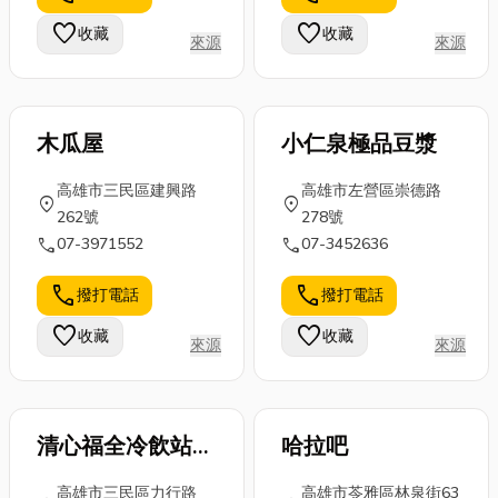
斷的改進，因
忌，並拆解大
看有沒有你喜
favorite
favorite
收藏
收藏
來源
來源
此其評鑑結果
家最關心的燒
歡的風格吧！
具有相當的客
酒雞麻油雞差
桃...
觀...
別，文末更會
分...
木瓜屋
小仁泉極品豆漿
高雄市三民區建興路
高雄市左營區崇德路
location_on
location_on
262號
278號
call
call
07-3971552
07-3452636
call
call
撥打電話
撥打電話
favorite
favorite
收藏
收藏
來源
來源
清心福全冷飲站
哈拉吧
(高雄力行店)
高雄市三民區力行路
高雄市苓雅區林泉街63