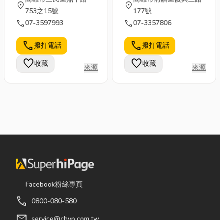
location_on
location_on
753之15號
177號
call
call
07-3597993
07-3357806
call
call
撥打電話
撥打電話
favorite
favorite
收藏
收藏
來源
來源
Facebook粉絲專頁
call
0800-080-580
mail
service@chyp.com.tw