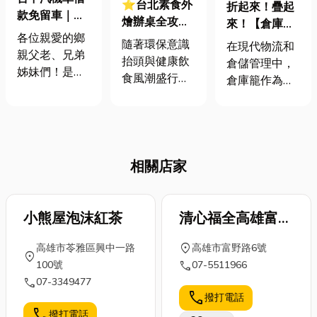
⭐台北素食外
折起來！疊起
款免留車｜臨
燴辦桌全攻
來！【倉庫
時急用錢，愛
各位親愛的鄉
略：從健康益
籠】讓你的倉
隨著環保意識
在現代物流和
車還能繼續
親父老、兄弟
處到婚喪宴席
庫空間活起
抬頭與健康飲
倉儲管理中，
開！幫你神救
姊妹們！是不
規劃，台北人
來！提升倉儲
食風潮盛行，
倉庫籠作為一
援！
是有時候突然
氣名單大公開
管理效率的必
「吃素」就不
種重要的存儲
需要一筆錢應
備利器
再只是宗教信
和運輸工具，
急，卻又不想
仰的專利，而
越來越受到企
讓愛車離開身
是一種追求永
業的重視。倉
邊？別擔心！
續、愛護身體
相關店家
庫籠不僅能有
今天小編就要
的生活態度。
效提升倉儲空
來跟大家聊聊
然而當我們將
間的利用率，
超方便的「台
這份健康的個
小熊屋泡沫紅茶
清心福全高雄富野
還能改善貨物
中汽機車借
人習慣延伸到
的搬運效率。
店
款」服務！讓
喪宴祭祀拜
location_on
高雄市苓雅區興中一路
高雄市富野路6號
本文將深入探
location_on
您在資金周轉
品、婚宴辦
call
100號
07-5511966
討倉庫籠的種
的同時，還能
桌，甚至企業
call
07-3349477
類、優勢、使
繼續開著愛車
call
撥打電話
外燴時，該如
用場景及選擇
趴趴走，簡直
call
撥打電話
何規劃才能讓