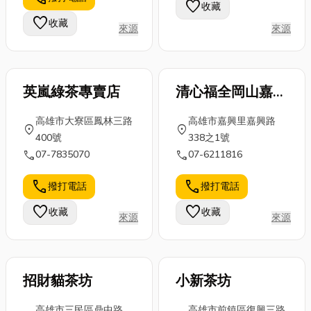
建議，幫助企
favorite
收藏
是救急的最佳
「無肉不歡」
業在倉儲管理
favorite
收藏
神隊友！想知
來源
來源
的賓客也讚不
中做出明智的
道更多關於台
絕口？本篇將
決策。 ...
中...
帶你...
英嵐綠茶專賣店
清心福全岡山嘉興
店
高雄市大寮區鳳林三路
高雄市嘉興里嘉興路
location_on
location_on
400號
338之1號
call
call
07-7835070
07-6211816
call
call
撥打電話
撥打電話
favorite
favorite
收藏
收藏
來源
來源
招財貓茶坊
小新茶坊
高雄市三民區鼎中路
高雄市前鎮區復興三路