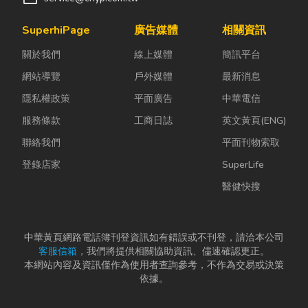
SuperhiPage
廣告媒體
相關資訊
關於我們
線上媒體
簡訊平台
網站導覽
戶外媒體
最新消息
隱私權政策
平面廣告
中華電信
服務條款
工商日誌
英文黃頁(ENG)
聯絡我們
平面刊物索取
登錄店家
SuperLife
醫健快搜
中華黃頁網路電話簿刊登資訊如有錯誤或不刊登，請洽本公司
客服信箱
，我們將提供相關協助資訊、儘速確認更正。
本網站內容及資訊僅作為使用者查詢參考，不作為交易或決策
依據。