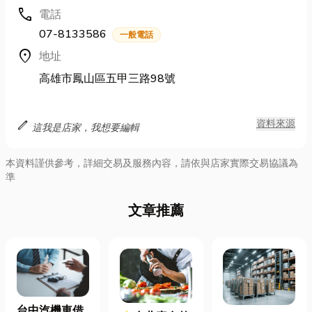
call
電話
07-8133586
一般電話
location_on
地址
高雄市鳳山區五甲三路98號
edit
資料來源
這我是店家，我想要編輯
本資料謹供參考，詳細交易及服務內容，請依與店家實際交易協議為
準
文章推薦
台中汽機車借