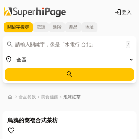
login
登入
關鍵字
搜尋
電話
進階
產品
地址
關鍵字
search
/
地區
place
search
首頁
home
chevron_right
食品餐飲
chevron_right
美食佳餚
chevron_right
泡沫紅茶
烏鴉的窩複合式茶坊
favorite