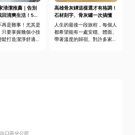
家清潔推薦｜告別
高雄骨灰罈這樣選才有格調！
找回清爽生活！5撇
石材刻字、骨灰罐一次搞懂
潔技巧分享
不再是難事！尤其是
人生的最後一段旅程，每個人
，只要掌握幾個小技
都希望能有一處安穩、體面、
輕鬆打造潔淨舒適的
帶著溫度的歸宿。對許多家庭
天小編就要來分享幾
來說，骨灰罈不只是一個容
衛浴清潔妙招，讓你
器，它承載了思念、回憶，也
然一新！還在為家中
是一種表達愛與尊重的方式。
擾嗎？別擔心，文末
在高雄這座兼容傳統與現代的
蓮的朋友們分享幾家
城市中，越來越多人開始重視
居家清潔推薦公司，
骨灰罈的材質、外型與刻字設
計。從石...
出口區分公司