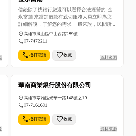
借錢除了找銀行您還可以選擇合法經營的-金
永當舖 來當舖借款有親切服務人員立即為您
詳細解說，了解您的需求 一般來說，民間所
經營的融資公司跟銀行比較起來，最大的差別
location_on
高雄市鳳山區中山西路289號
在於銀行的利率低，但是門檻較高，且借貸手
call
07-7472211
續較麻煩需綁約，信用不良或有瑕疵的民眾若
是想向銀行借貸，較難審核通過，若是短期週
call
favorite
撥打電話
收藏
源
資料來源
轉，民間的融資公司雖然利息較銀行高，但整
體所需花費的相關費用，甚至比銀行還要低。
因為在向銀行申辦貸款時，有需多令人眼花撩
亂的規費，例如：開辦費、信保費、手續費、
華南商業銀行股份有限公司
風管費...等，若提前結清還要收取提前結清的
違約金，這樣算下來，短期週轉就真的很划不
location_on
高雄市苓雅區光華一路148號之19
來了，而當舖的利率雖較高，但若急需現金應
call
07-7161601
急短期週轉，是個不錯的選擇，找金永當舖讓
call
favorite
您誠信可靠讓您安心。
撥打電話
收藏
源
資料來源