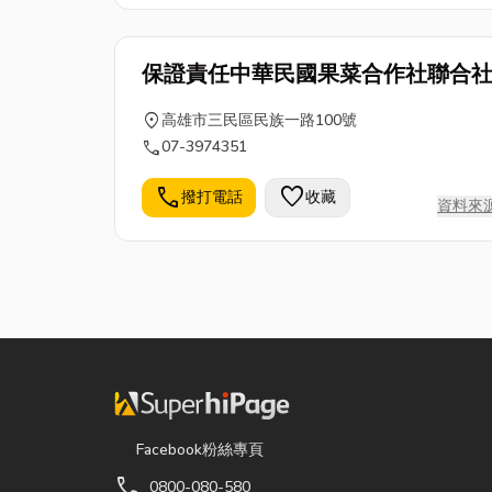
保證責任中華民國果菜合作社聯合
location_on
高雄市三民區民族一路100號
call
07-3974351
call
favorite
撥打電話
收藏
資料來
Facebook粉絲專頁
call
0800-080-580