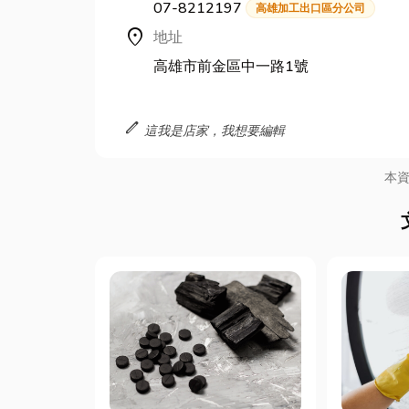
07-8212197
高雄加工出口區分公司
location_on
地址
高雄市前金區中一路1號
edit
這我是店家，我想要編輯
本