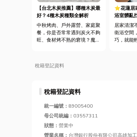
【台北木炭推薦】哪種木炭最
⭐花蓮居
好？4種木炭種類全解析
浴室髒亂
步居家清
中秋烤肉、戶外露營、家庭聚
居家清潔
餐，你是否常常遇到炭火不夠
衛浴空間
旺、食材烤不熟的窘境？魔鬼
巧，就能
藏在細節裡，關鍵往往不在火
環境。今
種，而是你精心挑選的木炭！
招實用的
不同的木炭在燃燒特性、火力
的浴室煥
稅籍登記資料
穩定性、香氣表現上差異甚
的髒亂困
大，一旦挑錯炭，不僅影響美
特別為花
味，更可能讓歡樂的氣氛大打
在地花蓮
稅籍登記資料
折扣。想...
讓專業...
統一編號：
89005400
母公司統編：
03557311
狀態：
營業中
營業名稱：
台灣銀行股份有限公司高雄加工