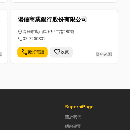
社
陽信商業銀行股份有限公司
location_on
高雄市鳳山區五甲二路280號
call
07-7260801
call
favorite
撥打電話
收藏
源
資料來源
SuperhiPage
關於我們
網站導覽