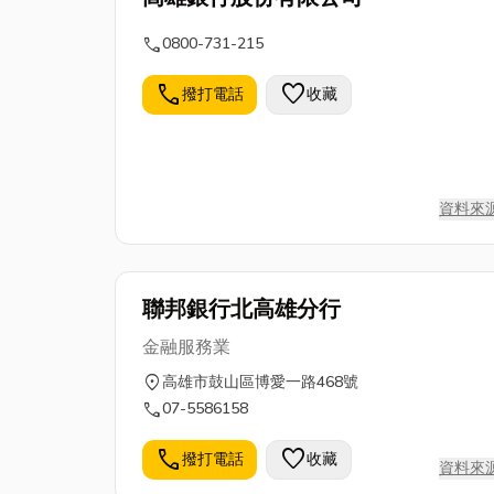
call
0800-731-215
call
favorite
撥打電話
收藏
資料來
聯邦銀行北高雄分行
金融服務業
location_on
高雄市鼓山區博愛一路468號
call
07-5586158
call
favorite
撥打電話
收藏
資料來