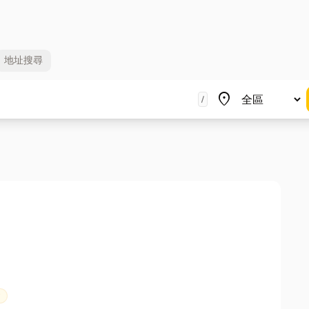
地址
搜尋
地區
place
/