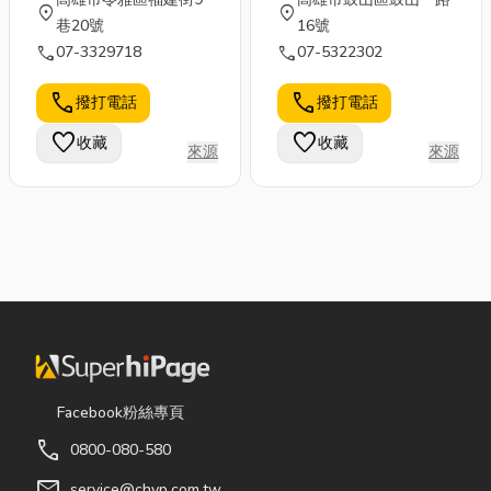
location_on
location_on
巷20號
16號
call
call
07-3329718
07-5322302
call
call
撥打電話
撥打電話
favorite
favorite
收藏
收藏
來源
來源
Facebook粉絲專頁
call
0800-080-580
mail
service@chyp.com.tw