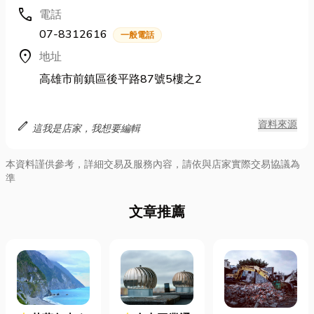
call
電話
07-8312616
一般電話
location_on
地址
高雄市前鎮區後平路87號5樓之2
edit
資料來源
這我是店家，我想要編輯
本資料謹供參考，詳細交易及服務內容，請依與店家實際交易協議為
準
文章推薦