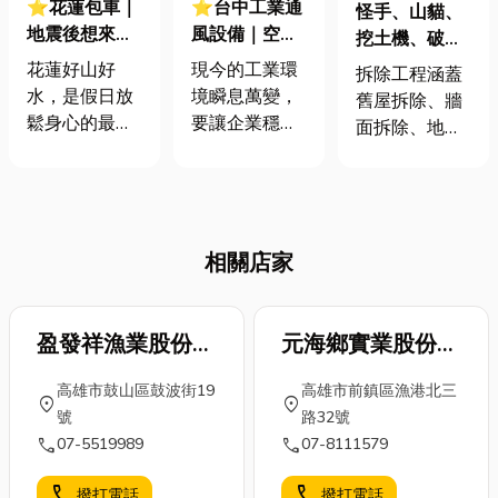
⭐花蓮包車｜
⭐台中工業通
怪手、山貓、
地震後想來花
風設備｜空氣
挖土機、破碎
蓮玩？包車最
品質是王道！
機，重型機械
花蓮好山好
現今的工業環
拆除工程涵蓋
安心！專屬司
揭秘工業通風
全方位出租，
水，是假日放
境瞬息萬變，
舊屋拆除、牆
機帶你避開塞
的重要性，改
大小工程一次
鬆身心的最佳
要讓企業穩定
面拆除、地坪
車、直奔美
善你的工作環
搞定！
去處。但自行
成長，健康、
破碎等多種作
景！
境
開車前往，總
安全又高效率
業，施工難度
是擔心天氣變
的工作場域絕
高，且需要大
化或路況不
對是關鍵。但
量人力與精準
佳，除了中橫
不少工廠、倉
相關店家
操作。透過 怪
公路時常因豪
儲或產線，卻
手、挖土機、
雨造成造成大
常被高溫、空
破碎機 等重型
規模坍方，如
氣不流動、粉
盈發祥漁業股份有
元海鄉實業股份有
機械，可以有
果走南迴或北
塵與有害氣體
效提升拆除效
限公司
限公司
迴又會太遠，
堆積等問題困
高雄市鼓山區鼓波街19
高雄市前鎮區漁港北三
率，並降低施
location_on
location_on
造成疲勞駕
擾。這些不只
號
路32號
工風險。專業
駛。那麼不如
影響員工的身
call
call
07-5519989
07-8111579
操作團隊會先
就交給花蓮包
心，更直接衝
進行現場勘
call
call
車吧！專業司
擊到生產力、
撥打電話
撥打電話