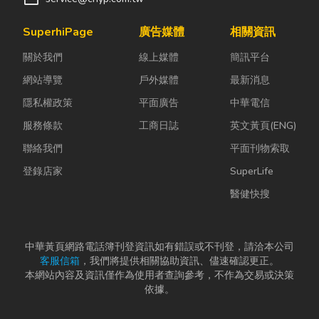
SuperhiPage
廣告媒體
相關資訊
關於我們
線上媒體
簡訊平台
網站導覽
戶外媒體
最新消息
隱私權政策
平面廣告
中華電信
服務條款
工商日誌
英文黃頁(ENG)
聯絡我們
平面刊物索取
登錄店家
SuperLife
醫健快搜
中華黃頁網路電話簿刊登資訊如有錯誤或不刊登，請洽本公司
客服信箱
，我們將提供相關協助資訊、儘速確認更正。
本網站內容及資訊僅作為使用者查詢參考，不作為交易或決策
依據。