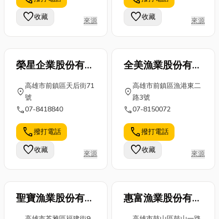
查，依據建築
機、舒適座
設備壽命，甚
結構選擇最合
favorite
favorite
收藏
收藏
來源
來源
車，讓你輕鬆
至埋下工安隱
適的機械設備
暢遊花蓮，不
憂。別讓糟
與拆除策略...
必擔心塞...
糕...
榮星企業股份有限
全美漁業股份有限
公司
公司
高雄市前鎮區天后街71
高雄市前鎮區漁港東二
location_on
location_on
號
路3號
call
call
07-8418840
07-8150072
call
call
撥打電話
撥打電話
favorite
favorite
收藏
收藏
來源
來源
聖寶漁業股份有限
惠富漁業股份有限
公司
公司
高雄市苓雅區福建街9
高雄市鼓山區鼓山一路