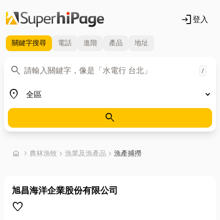
login
登入
關鍵字
搜尋
電話
進階
產品
地址
關鍵字
search
/
地區
place
search
首頁
home
chevron_right
農林漁牧
chevron_right
漁業及漁產品
chevron_right
漁產捕撈
旭昌海洋企業股份有限公司
favorite