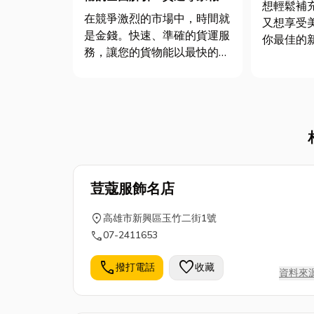
想輕鬆補
你知
在競爭激烈的市場中，時間就
又想享受
是金錢。快速、準確的貨運服
你最佳的
務，讓您的貨物能以最快的速
口吻，跟
度到達客戶手中。專業的運輸
有什麼好
團隊，嚴謹的作業流程，為您
問題，讓
的貨物提供最安全的保障。
會教你怎
如何選擇豐富的運輸經驗，找
健康升級更有感
到適合能讓您安心託付、專業
裡面到底有
又值得讓您信賴的貨運服務
呢？這...
荳蔻服飾名店
location_on
高雄市新興區玉竹二街1號
call
07-2411653
call
favorite
撥打電話
收藏
資料來