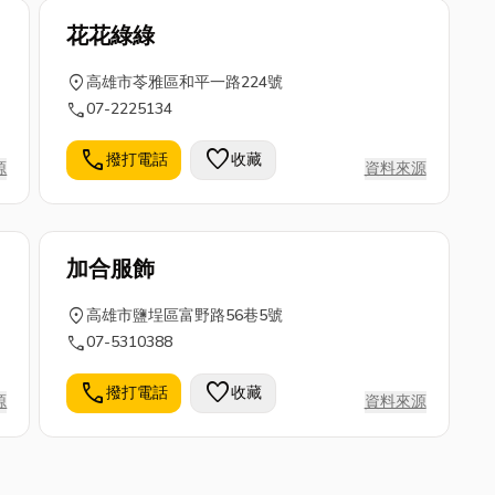
花花綠綠
location_on
高雄市苓雅區和平一路224號
call
07-2225134
call
favorite
撥打電話
收藏
源
資料來源
加合服飾
location_on
高雄市鹽埕區富野路56巷5號
call
07-5310388
call
favorite
撥打電話
收藏
源
資料來源