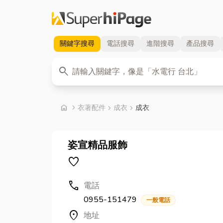
關鍵字
搜尋
電話
搜尋
進階
搜尋
產品
搜尋
關鍵字
search
首頁
home
chevron_right
衣著配件
chevron_right
成衣
chevron_right
成衣
姿宣精品服飾
favorite
call
電話
0955-151479
一般電話
location_on
地址