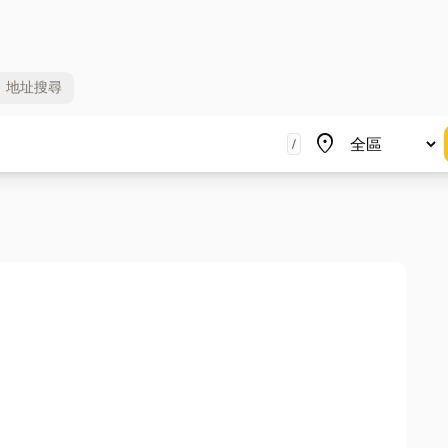
地址
搜尋
地區
place
/