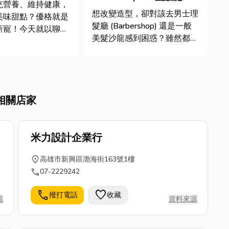
充營養、維持健康，
龍，男士剪髮該選誰？5大差
想改變造型，卻對該去男士理
美味甜點？優格就是
異讓你秒懂
髮廳 (Barbershop) 還是一般
新寵！今天就以聊天
美髮沙龍感到困惑？雖然都能
你分享「吃優格到底
剪髮，但這兩種地方從核心理
處？」透過五大常見
念到服務體驗，其實有著天壤
你秒懂優格魅力，還
之別！Barbershop 獨特的專
麼搭配保健好物，讓
業與氛圍，是普通髮廊難以比
！ 1：優格
相關店家
擬的。這篇文章將帶你深度解
什麼營養？為...
析 Ba...
米力設計企業行
location_on
高雄市新興區渤海街163號1樓
call
07-2229242
call
favorite
撥打電話
收藏
源
資料來源