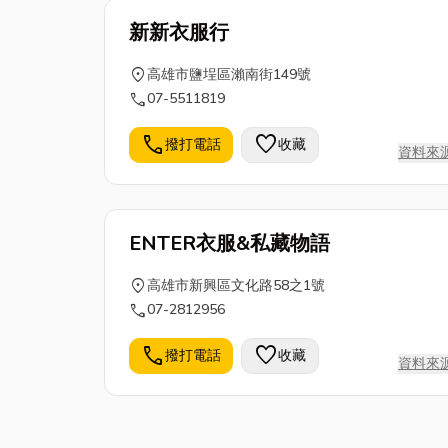
新新衣服行
location_on
高雄市鹽埕區瀨南街149號
call
07-5511819
call
favorite
撥打電話
收藏
資料來
ENTER衣服&私藏物語
location_on
高雄市新興區文化路58之1號
call
07-2812956
call
favorite
撥打電話
收藏
資料來