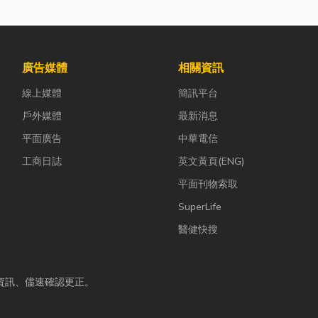
廣告媒體
相關資訊
線上媒體
簡訊平台
戶外媒體
最新消息
平面廣告
中華電信
工商日誌
英文黃頁(ENG)
平面刊物索取
SuperLife
醫健快搜
資訊、儘速確認更正。