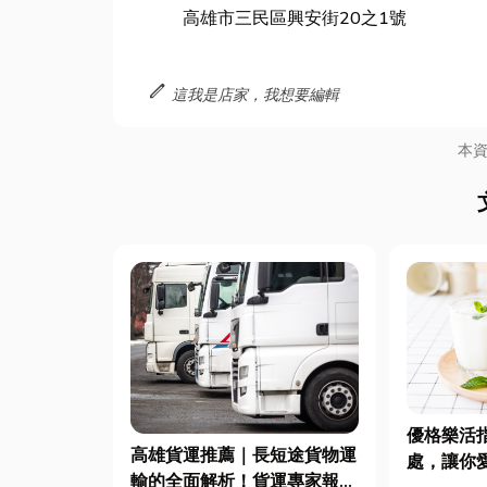
高雄市三民區興安街20之1號
edit
這我是店家，我想要編輯
本
優格樂活
高雄貨運推薦｜長短途貨物運
處，讓你
輸的全面解析！貨運專家報乎