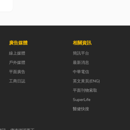
廣告媒體
相關資訊
線上媒體
簡訊平台
戶外媒體
最新消息
平面廣告
中華電信
工商日誌
英文黃頁(ENG)
平面刊物索取
SuperLife
醫健快搜