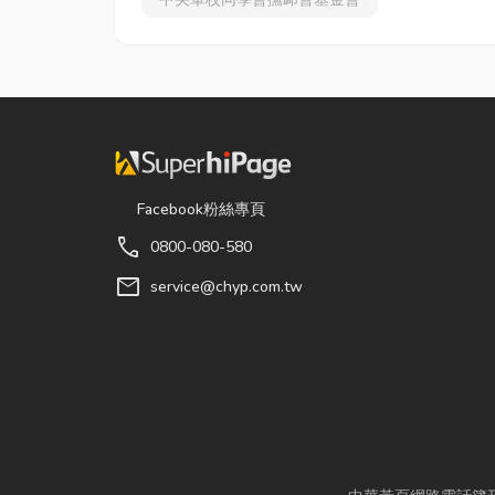
Facebook粉絲專頁
call
0800-080-580
mail
service@chyp.com.tw