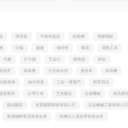
點推薦一次看！
袋
環保袋
不織布提袋
鋁格柵
塑膠棧板
櫃
白蟻
鐵窗
補習班
樂器
電動工具
代書
打卡鐘
五金行
購物袋
床組
藝造景
傳真機
小兒科診所
廣告車
堆高機
活動車庫
抽水馬達
三合一通風門
體育用品
建置費用
台灣天弟
艾美建設
全揚機械
家昌廣
慈祐醫院
新豐國際開發有限公司
弘昌機械工業有限公司
黃埔撫卹委員會基金會
財團法人遺族學校基金會