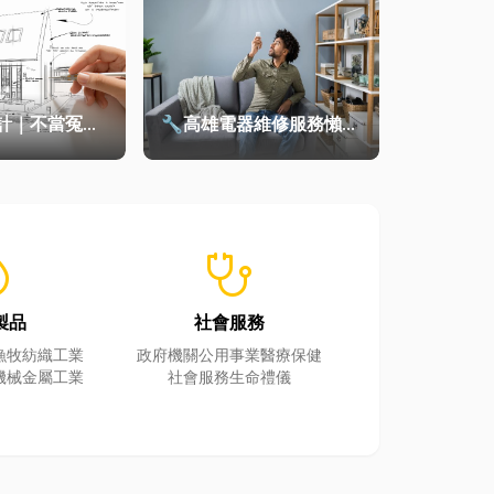
計｜不當冤大
🔧高雄電器維修服務懶人
家該如何聰明
包｜冷氣、冰箱、洗衣機
專業維修
_ec
stethoscope
製品
社會服務
漁牧
紡織工業
政府機關
公用事業
醫療保健
機械
金屬工業
社會服務
生命禮儀