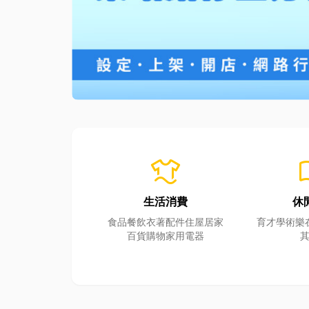
laundry
men
生活消費
休
食品餐飲
衣著配件
住屋居家
育才學術
樂
百貨購物
家用電器