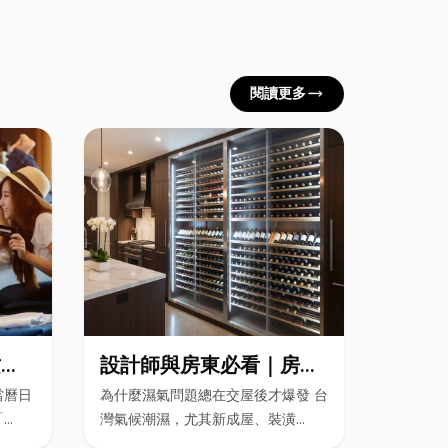
trending_flat
閱讀更多
攻
設計師與房東必看｜房屋
雷？
濕氣重怎麼辦？全屋除濕
當曆日
為什麼濕氣問題總在交屋後才爆發 台
中甜
機＋全熱交換器整合安裝|
..
灣氣候潮濕，尤其新成屋、裝潢...