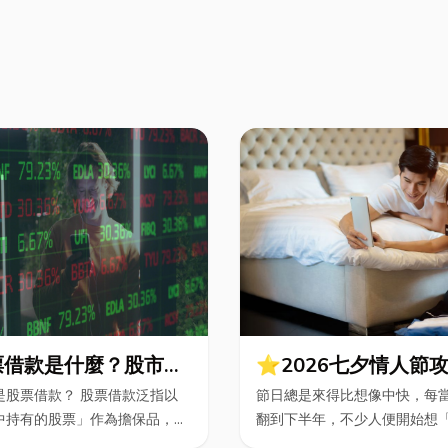
票借款是什麼？股市震
⭐2026七夕情人節
|股票借款、股票質借、
略！七夕送什麼不踩
是股票借款？ 股票借款泛指以
節日總是來得比想像中快，每
鋪借款完整比較
限定甜點哪裡買？台
中持有的股票」作為擔保品，...
翻到下半年，不少人便開始想「.