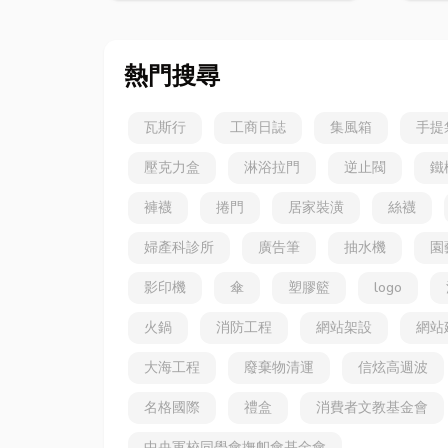
風到空間設計關鍵！
熱門搜尋
瓦斯行
工商日誌
集風箱
手提
壓克力盒
淋浴拉門
逆止閥
鐵
褲襪
捲門
居家裝潢
絲襪
婦產科診所
廣告筆
抽水機
園
影印機
傘
塑膠籃
logo
火鍋
消防工程
網站架設
網站
大海工程
廢棄物清運
信炫高週波
名格國際
禮盒
消費者文教基金會
中央軍校同學會撫卹會基金會