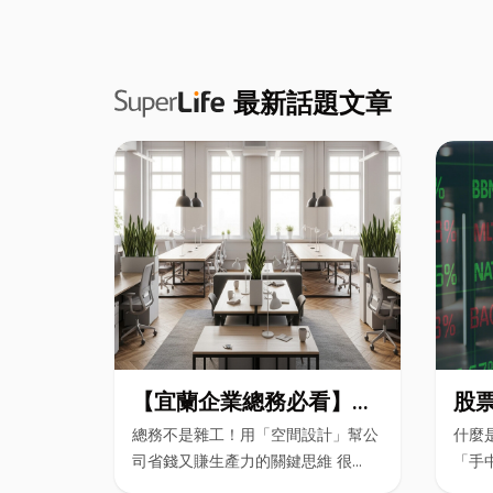
最新話題文章
【宜蘭企業總務必看】辦
股
公室如何打造高效能職
盪
總務不是雜工！用「空間設計」幫公
什麼
場？從辦公桌椅、系統屏
當
司省錢又賺生產力的關鍵思維 很...
「手