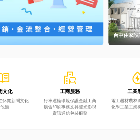
台中住家設
頭！教你新
裝潢！
u_book
emoji_transportation
water
閒文化
工商服務
工業
在休閒
新聞文化
行車運輸
環境保護
金融工商
電工器材
農林
其他類
廣告印刷
事務文具
聲光影視
化學工業
工業
資訊通信
包裝服務