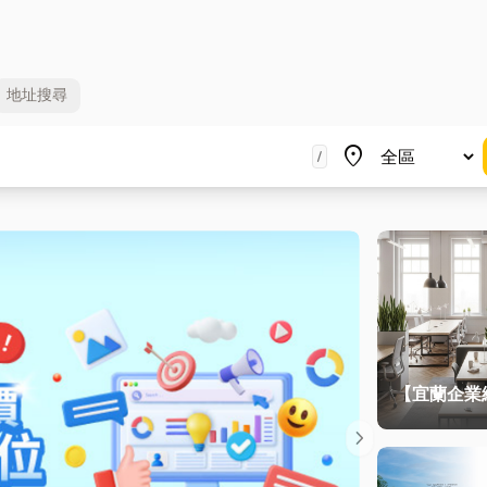
地址
搜尋
地區
place
/
【宜蘭企業
公室如何打
chevron_right
場？從辦公
風到空間設