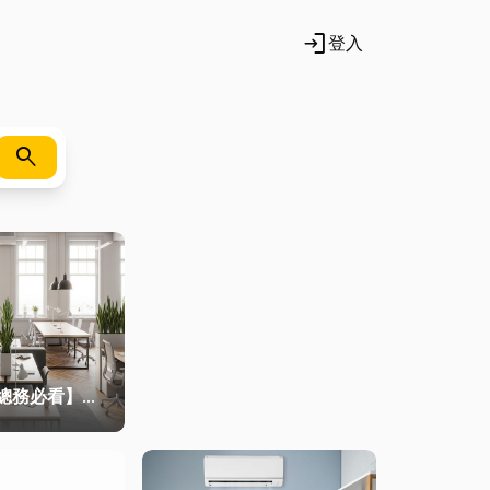
login
登入
search
總務必看】辦
造高效能職
桌椅、系統屏
計關鍵！