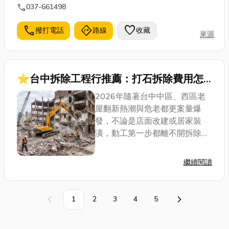
call
037-661498
call
directions
favorite
撥打電話
路線
收藏
來源
⭐台中拆除工程行推薦：打石拆除費用怎
麼算？裝潢拆除、合法清運流程與安心工程
2026年隨著台中中區、西區老
行挑選攻略
屋翻新熱潮與危老都更案量爆
發，不論是店面改建或居家裝
潢，動工第一步都離不開拆除工
程。然而，許多屋主常因貪便宜
找來路不明的工班盲目打石，不
繼續閱讀
僅容易震裂隔壁鄰居牆壁引發鄰
損官司，更可能誤踩2026年全
面實施的「營建土...
1
2
3
4
5
上一頁
下一頁