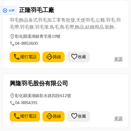
正隆羽毛工廠
award_star
VIP
羽毛飾品各式羽毛加工零售批發,天使羽毛,公雞,羽毛,羽
毛帶,羽毛條,羽毛筆,鳥毛,鳥毛帶,飾品,結婚用品,裝飾品,
毛,羽,天使羽毛,feather,大洋,台灣羽毛,羽毛被,羽毛工房,
location_on
彰化縣溪湖鎮青宅巷19號
羽毛球,羽毛外套,羽毛雲,羽毛剪,尾牙 忘年會,聖誕節,羽
call
04-8853600
毛工廠,羽毛 傳說中的羽毛王國,正隆羽毛工廠本專門製
作羽毛相關產品各類客製化用品均可製作 歡迎參觀展
call
directions
favorite
撥打電話
路線
收藏
來源
示區目前本網站滿1000元免運費 敬請多加利用!!春酒~
旺年會~羽毛筆春酒~旺年會~羽毛筆,羽毛條 尾牙~聖
誕舞會~舞台表演，PUB，活動表演,天使羽毛,羽翼翅
興隆羽毛股份有限公司
膀,COS
location_on
彰化縣溪湖鎮彰水路四段612號
call
04-8854391
call
directions
favorite
撥打電話
路線
收藏
來源