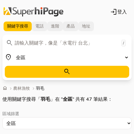
login
登入
關鍵字
搜尋
電話
進階
產品
地址
關鍵字
search
/
地區
place
search
首頁
home
chevron_right
農林漁牧
chevron_right
羽毛
使用關鍵字搜尋「
羽毛
」在 "
全區
" 共有 47 筆結果：
區域篩選