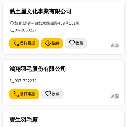
黏土屋文化事業有限公司
location_on
彰化縣溪湖鎮彰水路四段439巷151號
call
04-8850227
call
directions
favorite
撥打電話
路線
收藏
來源
鴻翔羽毛股份有限公司
call
037-722232
call
favorite
撥打電話
收藏
來源
寶生羽毛廠