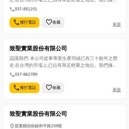
史,在台灣的市場上,已佔有舉足輕重之地位。我們擁有
最先進的機台與技術,及最專業的生產人才,再加上不繼
call
037-851251
創新之研發精神,務必達成”品質第一.,顧客滿意”的最終
使命！
call
favorite
撥打電話
收藏
來源
致聖實業股份有限公司
認識我們: 本公司從事專業生產羽絨已有三十餘年之歷
史,在台灣的市場上,已佔有舉足輕重之地位。我們擁有
最先進的機台與技術,及最專業的生產人才,再加上不繼
call
037-862789
創新之研發精神,務必達成”品質第一.,顧客滿意”的最終
使命！
call
favorite
撥打電話
收藏
來源
致聖實業股份有限公司
location_on
苗栗縣頭份鎮和平路259號