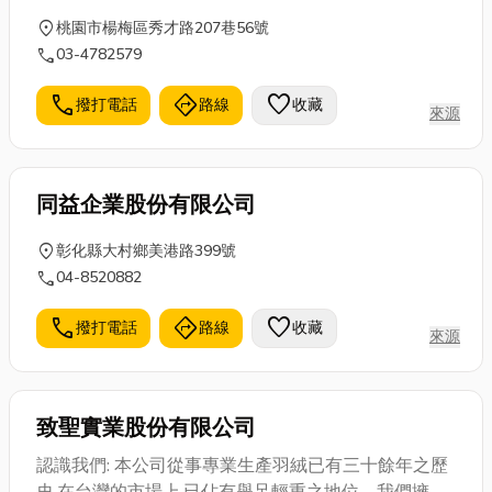
location_on
桃園市楊梅區秀才路207巷56號
call
03-4782579
call
directions
favorite
撥打電話
路線
收藏
來源
同益企業股份有限公司
location_on
彰化縣大村鄉美港路399號
call
04-8520882
call
directions
favorite
撥打電話
路線
收藏
來源
致聖實業股份有限公司
認識我們: 本公司從事專業生產羽絨已有三十餘年之歷