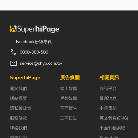
Facebook粉絲專頁
call
0800-080-580
mail
service@chyp.com.tw
SuperhiPage
廣告媒體
相關資訊
關於我們
線上媒體
簡訊平台
網站導覽
戶外媒體
最新消息
隱私權政策
平面廣告
中華電信
服務條款
工商日誌
英文黃頁(ENG)
聯絡我們
平面刊物索取
登錄店家
SuperLife