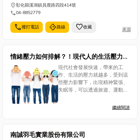
location_on
彰化縣溪湖鎮員鹿路四段414號
call
04-8852779
call
directions
favorite
撥打電話
路線
收藏
來源
情緒壓力如何排解？！現代人的生活壓力
大、身心失衡？如何抒壓是重點
現代社會發展快速，帶來的工
作、生活的壓力就越多，受到這
些壓力影響下，出現精神緊張、
失眠等，可以透過旅遊、運動、
找朋友傾訴等方法解決，壓力的
來源這麼多，本文會簡單讓你認
繼續閱讀
識什麼是情緒壓力及情緒壓力如
何排解，希望看完本文分享的人
都能找到排解壓力的...
南誠羽毛實業股份有限公司