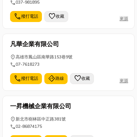
call
037-981895
call
favorite
撥打電話
收藏
來源
凡華企業有限公司
location_on
高雄市鳳山區南華路153巷9號
call
07-7618273
call
directions
favorite
撥打電話
路線
收藏
來源
一昇機械企業有限公司
location_on
新北市樹林區中正路381號
call
02-86874175