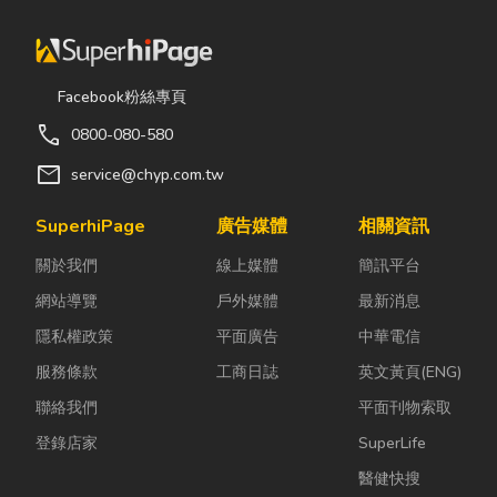
Facebook粉絲專頁
call
0800-080-580
mail
service@chyp.com.tw
SuperhiPage
廣告媒體
相關資訊
關於我們
線上媒體
簡訊平台
網站導覽
戶外媒體
最新消息
隱私權政策
平面廣告
中華電信
服務條款
工商日誌
英文黃頁(ENG)
聯絡我們
平面刊物索取
登錄店家
SuperLife
醫健快搜