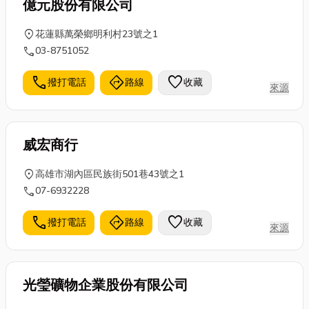
億元股份有限公司
location_on
花蓮縣萬榮鄉明利村23號之1
call
03-8751052
call
directions
favorite
撥打電話
路線
收藏
來源
威宏商行
location_on
高雄市湖內區民族街501巷43號之1
call
07-6932228
call
directions
favorite
撥打電話
路線
收藏
來源
光瑩礦物企業股份有限公司