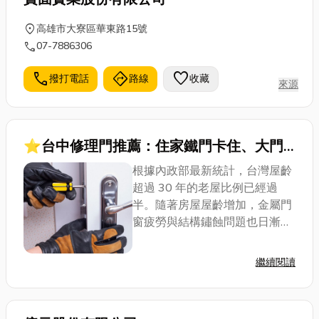
location_on
高雄市大寮區華東路15號
call
07-7886306
call
directions
favorite
撥打電話
路線
收藏
來源
⭐台中修理門推薦：住家鐵門卡住、大門
下垂怎麼辦？維修費用與不銹鋼工程一次看
根據內政部最新統計，台灣屋齡
超過 30 年的老屋比例已經過
半。隨著房屋屋齡增加，金屬門
窗疲勞與結構鏽蝕問題也日漸明
顯。許多屋主每天回家開門，都
覺得門片重得像在拉拔河，甚至
繼續閱讀
伴隨刺耳的金屬摩擦聲。 其實，
門片故障並不代表一定要花大錢
將整扇...