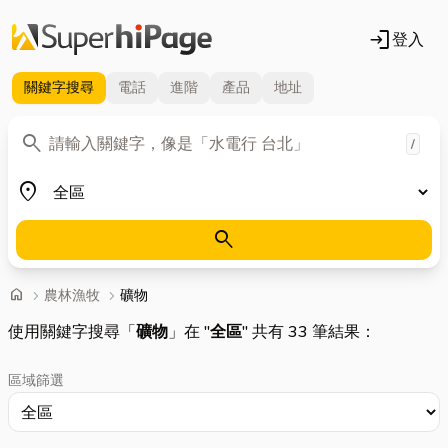
login
登入
關鍵字
搜尋
電話
進階
產品
地址
關鍵字
search
/
地區
place
search
首頁
home
chevron_right
農林漁牧
chevron_right
礦物
使用關鍵字搜尋「
礦物
」在 "
全區
" 共有 33 筆結果：
區域篩選