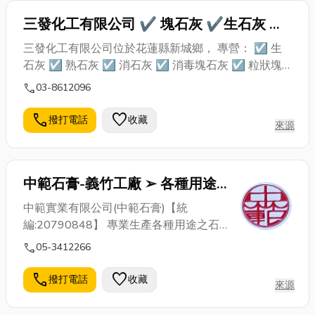
三發化工有限公司 ✔ 塊石灰 ✔生石灰 ✔
消石灰
三發化工有限公司位於花蓮縣新城鄉， 專營： ☑ 生
石灰 ☑ 熟石灰 ☑ 消石灰 ☑ 消毒塊石灰 ☑ 粒狀塊
石灰 石灰粉(氫氧化鈣)，又稱熟石灰或消石灰 用途：
call
03-8612096
可當水質酸鹼值調整劑，改善土壤PH值，降低土壤酸
度，改良土壤結構。 由於石灰的原材料很普遍，製作
call
favorite
撥打電話
收藏
來源
成本低廉，石灰粉經常被用在乾燥劑，放在食物（主
要是零食）的包裝內。 礦物質生石灰經熟化而成並含
有水溶性氧化鈣、氧化鎂....等微量元素。 作用於農業
中範石膏-義竹工廠 ➢ 各種用途
改良土壤酸鹼度提升土壤PH值，亦有控制氮肥功能。
增加水果甜度、色澤、脆度。 古羅馬人在建築時，會
石膏製造廠
中範實業有限公司(中範石膏)【統
把石灰和火山灰混合起來成為建築原料，是為史上最
編:20790848】 專業生產各種用途之石
早之水泥。
膏 ( 建材用石膏、 美術用石膏、醫術用石
call
05-3412266
膏、 工業用石膏、陶瓷用石膏等等，使用
範圍非常廣泛 、像建築使用水泥牆面、木
call
favorite
撥打電話
收藏
來源
材製品，打底修飾及裂縫、小孔之修補矽
酸鈣板、石膏板、三夾板、各式防火板等