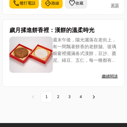
call
directions
favorite
撥打電話
路線
收藏
來源
歲月揉進餅香裡：漢餅的溫柔時光
週末午後，陽光灑落在老街上，
有一間飄著餅香的老餅舖。玻璃
櫥窗裡擺滿各式漢餅，豆沙、棗
泥、綠豆、五仁，每一種都有不
同的花紋與香氣。那些餡料紮實
的小餅，可以讓大人們細細品
繼續閱讀
嚐、慢慢咀嚼一開蓋就是濃濃的
餅香和童年的記憶。漢餅不只是
吃的點心，它是傳承...
1
2
3
4
上一頁
下一頁