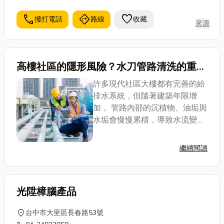
call
directions
favorite
撥打電話
路線
收藏
來源
高樓社區的隱形風險？水刀管路清洗的重要
性
許多現代社區大樓都有完善的給
排水系統，但隨著建築年限增
加， 管路內部的沉積物、油垢與
水垢會慢慢累積，導致水流變
慢、異味產生，甚至影響供水品
質。 表面上看不出問題，但當管
繼續閱讀
道內部狀況惡化，才會意識到
「定期清洗」的重要性， 而水刀
清洗技術正...
光陞樟腦產品
location_on
台中市大里區長春路53號