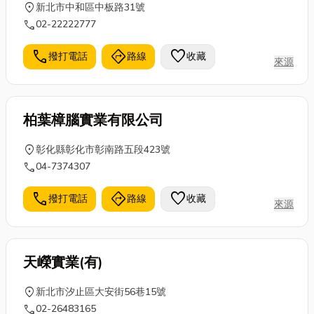
location_on
新北市中和區中板路31號
call
02-22222777
call
directions
favorite
撥打電話
路線
收藏
來源
柏葉樟腦實業有限公司
location_on
彰化縣彰化市彰南路五段423號
call
04-7374307
call
directions
favorite
撥打電話
路線
收藏
來源
天嶸實業(有)
location_on
新北市汐止區大安街56巷15號
call
02-26483165