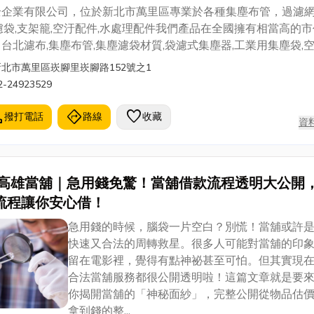
| 集塵布管 | 過濾布
全企業有限公司，位於新北市萬里區專業於各種集塵布管，過濾網
濾袋,支架籠,空汙配件,水處理配件我們產品在全國擁有相當高的市
台北濾布,集塵布管,集塵濾袋材質,袋濾式集塵器,工業用集塵袋,
,集塵機布管, 集塵濾袋材質,工業用集塵袋,集塵布袋,集塵濾管,集
新北市萬里區崁腳里崁腳路152號之1
格,集塵濾布,工業集塵袋,集塵濾芯,台北集塵袋,不織布集塵管，
2-24923529
業始終秉持著專業、用心、誠信、創新的理念，服務廣大的客戶
許多廠商、客戶、機關的肯定，期盼能在環保領域的發展為台灣
l
directions
favorite
撥打電話
路線
收藏
資
之力。
高雄當舖｜急用錢免驚！當舖借款流程透明大公開
流程讓你安心借！
急用錢的時候，腦袋一片空白？別慌！當舖或許
快速又合法的周轉救星。很多人可能對當舖的印
留在電影裡，覺得有點神祕甚至可怕。但其實現
合法當舖服務都很公開透明啦！這篇文章就是要
你揭開當舖的「神秘面紗」，完整公開從物品估
拿到錢的整...