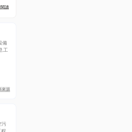
續閱讀
設備
,工
料來源
空污
程,