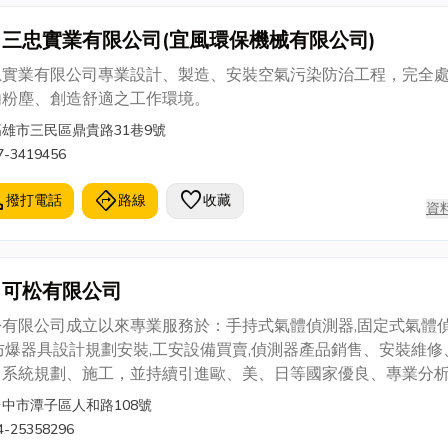
三忠實業有限公司(宜風環保機械有限公司)
忠實業有限公司專業設計、製造、安裝空氣污染防治工程，完全
內粉塵、創造舒適之工作環境。
高雄市三民區鼎貴路31巷9號
7-3419456
l
directions
favorite
撥打電話
路線
收藏
資
可松有限公司
松有限公司成立以來專業服務於：手持式氣體偵測器,固定式氣體
防爆器具設計規劃安裝,工安設備買賣,偵測器產品銷售、安裝維修
、系統規劃、施工，並持續引進歐、美、日等國家優良、專業分
器及監測設備，推擴至國內各研究單位及產業製造單位，秉持著
台中市潭子區人和路108號
新、專業團隊、合理價格、最高品質服務及永續經營為信念，幫
4-25358296
決、改善所遇到的難題。如有任何疑問，歡迎來電洽詢。