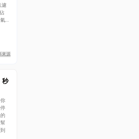
,濾
佔
空氣
塵濾
濾全
，深
盡一
料來源
，秒
是你
象停
在的
來幫
價到