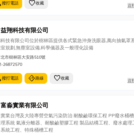
冷氣,台北分離式冷氣,台北箱型冷氣,台北冷氣空調買賣,台北冷凍
l
favorite
撥打電話
收藏
資
裝,台北修理,台北保養工程,台北冷氣水塔保養,台北維修保養歡迎
洽詢
益翔科技有限公司
翔科技有限公司位於樹林區提供各式緊急沖身洗眼器,萬向抽氣罩系
室規劃,無塵室設備,科學儀器及一般理化設備
新北市樹林區大安路510號
2-26872570
l
directions
favorite
撥打電話
路線
收藏
資
富淼實業有限公司
實業台灣及大陸專營空氣污染防治 耐酸鹼環保工程 PP廢水桶槽
處理系統 氣液分離器、耐酸鹼塑膠工程 製品結構工程、廢水處理
路系統工程、特殊桶槽工程