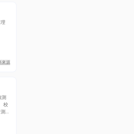
處理
料來源
偵測
、校
析測
不斷
客戶