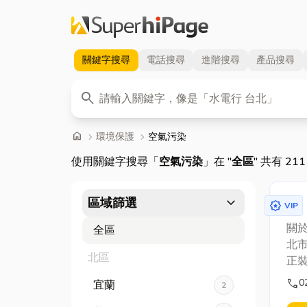
關鍵字
搜尋
電話
搜尋
進階
搜尋
產品
搜尋
關鍵字
search
首頁
home
chevron_right
環境保護
chevron_right
空氣污染
使用關鍵字搜尋「
空氣污染
」在 "
全區
" 共有 21
expand_more
區域篩選
award_star
VIP
關於
全區
北市
北區
正裝
養空
call
0
宜蘭
2
冷氣