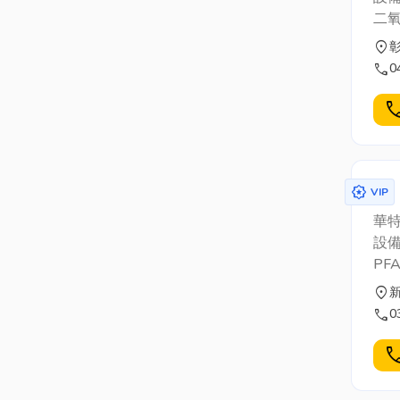
二
location_on
call
0
cal
award_star
VIP
華
設備
PF
location_on
call
0
cal