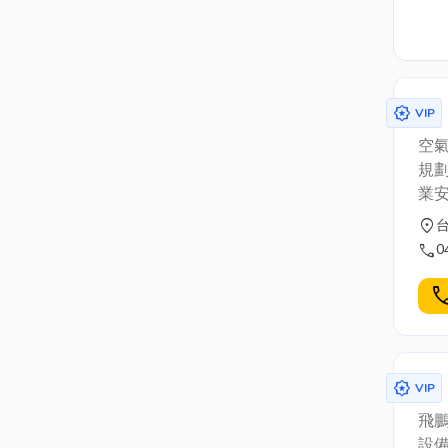
award_star
VIP
空
規劃
業
location_on
call
0
cal
award_star
VIP
飛
設備