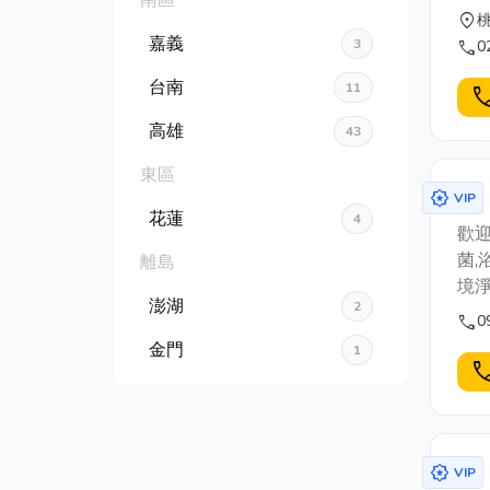
南區
location_on
嘉義
3
call
0
台南
11
cal
高雄
43
東區
award_star
VIP
花蓮
4
歡迎
菌,
離島
境
澎湖
2
call
0
金門
1
cal
award_star
VIP