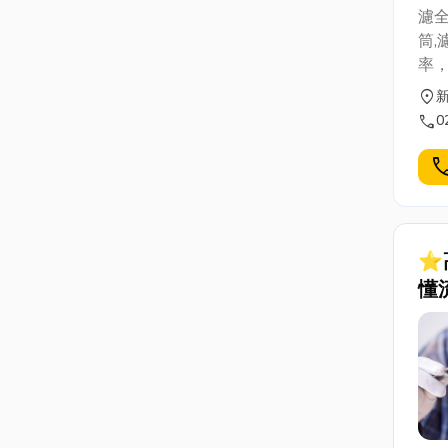
濾
筒,
率，
濾袋
location_on
袋規
call
0
企
受
cal
己
⭐
懂