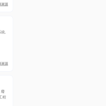
空
料來源
來
統,
料來源
 廢
工程