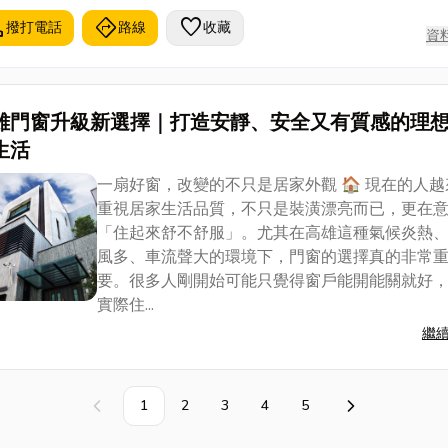
l
directions
favorite
撥打電話
路線
收藏
資
雄門窗升級新選擇｜打造安靜、安全又有質感的理
生活
一扇好窗，改變的不只是居家外觀 🏠 現在的人越
重視居家生活品質，不只是裝潢漂亮而已，更在
「住起來舒不舒服」。尤其在高雄這種氣候炎熱
風多、車流聲大的環境下，門窗的選擇真的非常
要。很多人剛開始可能只覺得窗戶能開能關就好
實際住...
繼
1
2
3
4
5
上一頁
下一頁