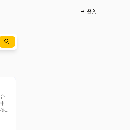
login
登入
search
,台
,中
安保
新店
台北