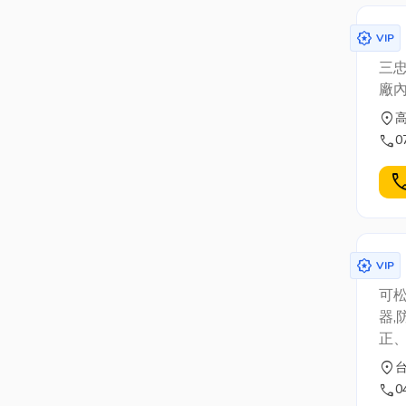
award_star
VIP
三
廠
location_on
call
0
cal
award_star
VIP
可
器,
正
儀
location_on
創
call
0
解