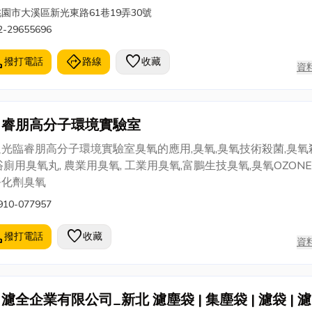
桃園市大溪區新光東路61巷19弄30號
2-29655696
l
directions
favorite
撥打電話
路線
收藏
資
睿朋高分子環境實驗室
光臨睿朋高分子環境實驗室臭氧的應用,臭氧,臭氧技術殺菌,臭氧
浴廁用臭氧丸, 農業用臭氧, 工業用臭氧,富鵬生技臭氧,臭氧OZONE
淨化劑臭氧
910-077957
l
favorite
撥打電話
收藏
資
濾全企業有限公司_新北 濾塵袋 | 集塵袋 | 濾袋 | 