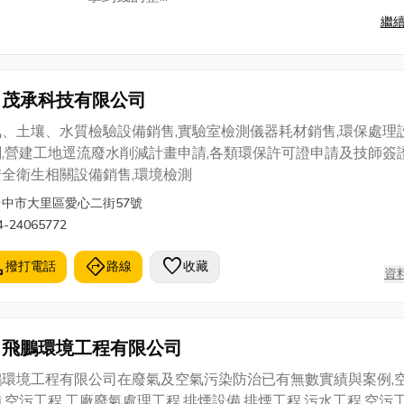
繼
茂承科技有限公司
氣、土壤、水質檢驗設備銷售,實驗室檢測儀器耗材銷售,環保處理
,營建工地逕流廢水削減計畫申請,各類環保許可證申請及技師簽證
安全衛生相關設備銷售,環境檢測
台中市大里區愛心二街57號
4-24065772
l
directions
favorite
撥打電話
路線
收藏
資
飛鵬環境工程有限公司
鵬環境工程有限公司在廢氣及空氣污染防治已有無數實績與案例,
,空污工程,工廠廢氣處理工程,排煙設備,排煙工程,污水工程,空污工