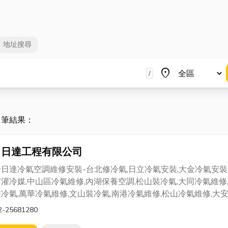
地址
搜尋
地區
place
/
1 筆結果：
日達工程有限公司
日達冷氣空調維修安裝-台北修冷氣,日立冷氣安裝,大金冷氣安裝
灌冷媒,中山區冷氣維修,內湖保養空調,松山裝冷氣,大同冷氣維修
冷氣,萬華冷氣維修,文山裝冷氣,南港冷氣維修,松山冷氣維修,大
調,信義保養空調,新北市冷氣維修,永和冷氣維修,板橋冷氣維修,
2-25681280
維修,大直冷氣維修,天母冷氣維修,汐止冷氣維修,台北冷氣買賣,