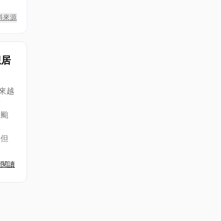
料來源
想居
來越
意
、颱
重
，但
續閱讀