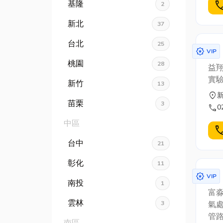
窗型
基隆
cal
2
調安
新北
37
電
台北
25
award_star
VIP
桃園
28
益
實驗
新竹
13
location_on
苗栗
3
call
0
中區
cal
台中
21
彰化
11
award_star
VIP
南投
1
富淼
雲林
3
氣
管