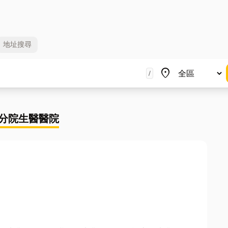
地址
搜尋
地區
place
/
分院生醫醫院