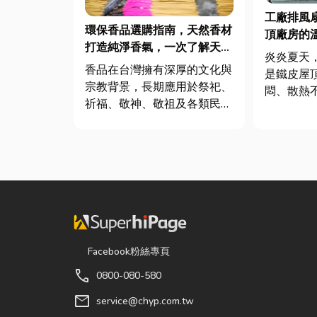
工廠排風
環保香品選購指南，天然香材
頂廠房的
打造純淨香氣，一次了解天然
炎炎夏天
低煙香品特色
香品在台灣擁有深厚的文化與
是鐵皮屋
宗教背景，長期應用於祭祀、
悶、散熱
祈福、敬神、敬祖及各類民俗
溫度會比
活動。隨著佛教、道教及民間
因此裝工
信仰的發展，香品逐漸成為寺
較省錢的
廟、宮廟與家庭祭拜中不可或
明工廠排
缺的重要用品。 近年來，隨
原理及建
著民眾對健康與環保意識的提
工廠排風
升，台灣香品產業也持續轉
...
型，從...
Facebook粉絲專頁
call
0800-080-580
mail
service@chyp.com.tw