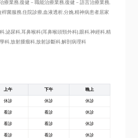
理治療業務,復健－職能治療業務,復健－語言治療業務,
桿菌服務,住院診療,血液透析,分娩,精神病患者居家
骨科,泌尿科,耳鼻喉科(耳鼻喉頭頸外科),眼科,神經科,精
醫學科,放射腫瘤科,放射診斷科,解剖病理科
上午
下午
晚上
休診
休診
休診
看診
看診
休診
看診
看診
休診
看診
看診
休診