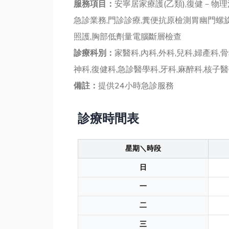
服務項目：
安寧居家療護(乙類),復健－物
急診業務,門診診療,糞便抗原檢測胃幽門螺旋
照護,胸部低劑量電腦斷層檢查
診療科別：
家醫科,內科,外科,兒科,婦產科,
神科,復健科,急診醫學科,牙科,麻醉科,核子
備註：
提供24小時急診服務
診療時間表
星期＼時段
日
一
二
三