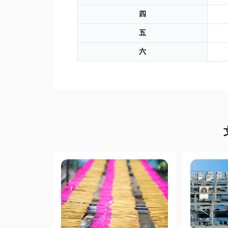
四
五
六