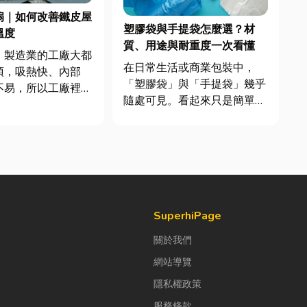
扇｜如何改善鐵皮屋
塑膠袋與手提袋怎麼選？材
溫度
質、用途與耐重度一次看懂
，製造業的工廠大都
在日常生活或商業包裝中，
頂，吸熱快、內部
「塑膠袋」與「手提袋」幾乎
不易，所以工廠裡的
隨處可見。看起來只是簡單的
市溫高出5度以上。
包裝工具，但實際上在材質、
廠排風扇是最快速心
承重能力與使用場景上，其實
方式，以下小編會說
差異非常大。如果選錯，不只
風扇改善室內溫度的
影響使用便利性，還可能造成
議可安裝的位置。
成本浪費或商品損壞。 這篇
扇｜改善溫度的原理
文章帶你一次搞懂塑膠袋與手
提袋的...
SuperhiPage
關於我們
網站導覽
隱私權政策
服務條款