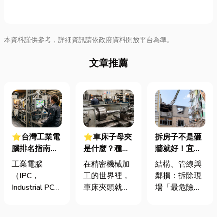
本資料謹供參考，詳細資訊請依政府資料開放平台為準。
文章推薦
⭐台灣工業電
⭐車床子母夾
拆房子不是砸
腦排名指南：
是什麼？種
牆就好！宜蘭
台灣三大工業
類、規格挑選
裝潢拆除、水
工業電腦
在精密機械加
結構、管線與
電腦龍頭有哪
與台灣採購推
泥切割施工前
（IPC，
工的世界裡，
鄰損：拆除現
些？工廠採購
薦完整指南
必看的避坑指
Industrial PC）
車床夾頭就像
場「最危險的
與品牌選型全
南，專家曝這
是指專為工業
是機台的「萬
3 件事」 拆除
解析
3 件事最危
生產現場、極
能雙手」，負
現場常常乒乒