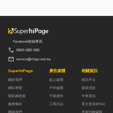
險！
端環境與自動
責緊緊抓牢每
乓乓、灰塵滿
化設備所設計
一個旋轉切削
天飛，在這種
的硬體運算平
的工件。然
混亂的環境
台。 許多製造
而，當工廠接
下，專家提醒
業業主在導入
到少量多樣、
有三件事情如
自動化或升級
異形材或精密
果沒做好，最
智慧工廠時，
棒材的訂單
容易發生嚴重
Facebook粉絲專頁
常想著先用一
時，傳統夾頭
的意外： 分不
call
0800-080-580
般的家用或商
往往需要耗費
清「主力
用桌機湊合。
大量時間拆裝
牆」，盲目亂
mail
service@chyp.com.tw
然而，一般桌
與重新校正。
打導致房子塌
機無法應付高
這時，車床子
陷： 這是老屋
SuperhiPage
廣告媒體
相關資訊
塵、高溫、連
母夾就是讓這
拆除最常發生
關於我們
線上媒體
簡訊平台
續震動...
雙手能快速更
的致命錯
換「專屬工
誤。...
網站導覽
戶外媒體
最新消息
具」的...
隱私權政策
平面廣告
中華電信
服務條款
工商日誌
英文黃頁(ENG)
聯絡我們
平面刊物索取