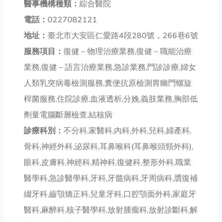
醫事機構種類：
綜合醫院
電話：
0227082121
地址：
臺北市大安區仁愛路4段280號，266巷6號
服務項目：
復健－物理治療業務,復健－職能治療
業務,復健－語言治療業務,急診業務,門診診療,婦女
人類乳突病毒檢測服務,糞便抗原檢測胃幽門螺旋
桿菌服務,住院診療,血液透析,分娩,義肢業務,胸部低
劑量電腦斷層檢查,結核病
診療科別：
不分科,家醫科,內科,外科,兒科,婦產科,
骨科,神經外科,泌尿科,耳鼻喉科(耳鼻喉頭頸外科),
眼科,皮膚科,神經科,精神科,復健科,整形外科,職業
醫學科,急診醫學科,牙科,牙髓病科,牙周病科,贋復補
綴牙科,齒顎矯正科,兒童牙科,口腔顎面外科,家庭牙
醫科,麻醉科,核子醫學科,放射腫瘤科,放射診斷科,解