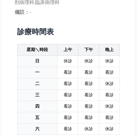
剖病理科,臨床病理科
備註：
-
診療時間表
星期＼時段
上午
下午
晚上
日
休診
休診
休診
一
看診
看診
看診
二
看診
看診
休診
三
看診
看診
看診
四
看診
看診
休診
五
看診
看診
看診
六
看診
休診
休診